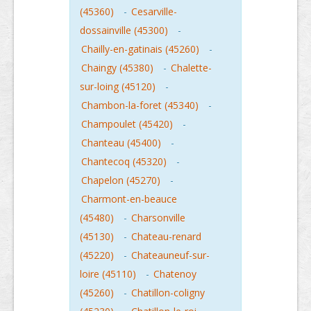
(45360)
-
Cesarville-
dossainville (45300)
-
Chailly-en-gatinais (45260)
-
Chaingy (45380)
-
Chalette-
sur-loing (45120)
-
Chambon-la-foret (45340)
-
Champoulet (45420)
-
Chanteau (45400)
-
Chantecoq (45320)
-
Chapelon (45270)
-
Charmont-en-beauce
(45480)
-
Charsonville
(45130)
-
Chateau-renard
(45220)
-
Chateauneuf-sur-
loire (45110)
-
Chatenoy
(45260)
-
Chatillon-coligny