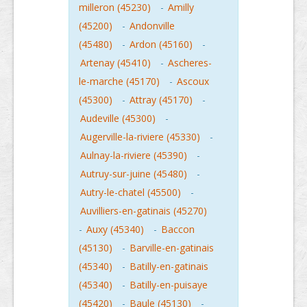
milleron (45230)
-
Amilly
(45200)
-
Andonville
(45480)
-
Ardon (45160)
-
Artenay (45410)
-
Ascheres-
le-marche (45170)
-
Ascoux
(45300)
-
Attray (45170)
-
Audeville (45300)
-
Augerville-la-riviere (45330)
-
Aulnay-la-riviere (45390)
-
Autruy-sur-juine (45480)
-
Autry-le-chatel (45500)
-
Auvilliers-en-gatinais (45270)
-
Auxy (45340)
-
Baccon
(45130)
-
Barville-en-gatinais
(45340)
-
Batilly-en-gatinais
(45340)
-
Batilly-en-puisaye
(45420)
-
Baule (45130)
-