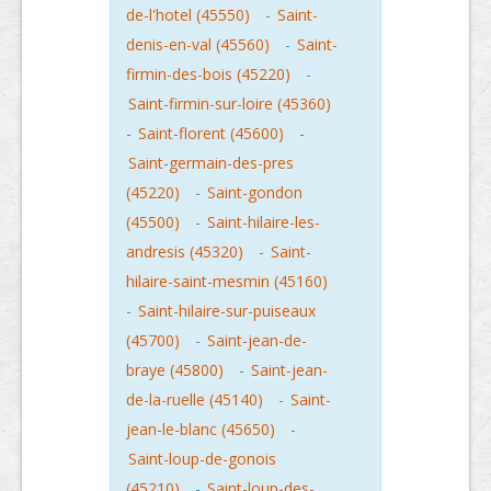
de-l'hotel (45550)
-
Saint-
denis-en-val (45560)
-
Saint-
firmin-des-bois (45220)
-
Saint-firmin-sur-loire (45360)
-
Saint-florent (45600)
-
Saint-germain-des-pres
(45220)
-
Saint-gondon
(45500)
-
Saint-hilaire-les-
andresis (45320)
-
Saint-
hilaire-saint-mesmin (45160)
-
Saint-hilaire-sur-puiseaux
(45700)
-
Saint-jean-de-
braye (45800)
-
Saint-jean-
de-la-ruelle (45140)
-
Saint-
jean-le-blanc (45650)
-
Saint-loup-de-gonois
(45210)
-
Saint-loup-des-