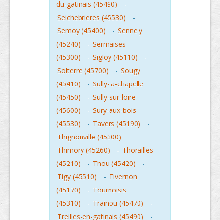
du-gatinais (45490)
-
Seichebrieres (45530)
-
Semoy (45400)
-
Sennely
(45240)
-
Sermaises
(45300)
-
Sigloy (45110)
-
Solterre (45700)
-
Sougy
(45410)
-
Sully-la-chapelle
(45450)
-
Sully-sur-loire
(45600)
-
Sury-aux-bois
(45530)
-
Tavers (45190)
-
Thignonville (45300)
-
Thimory (45260)
-
Thorailles
(45210)
-
Thou (45420)
-
Tigy (45510)
-
Tivernon
(45170)
-
Tournoisis
(45310)
-
Trainou (45470)
-
Treilles-en-gatinais (45490)
-