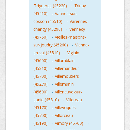
Trigueres (45220)
-
Trinay
(45410)
-
Vannes-sur-
cosson (45510)
-
Varennes-
changy (45290)
-
Vennecy
(45760)
-
Vieilles-maisons-
sur-joudry (45260)
-
Vienne-
en-val (45510)
-
Viglain
(45600)
-
Villamblain
(45310)
-
Villemandeur
(45700)
-
Villemoutiers
(45270)
-
Villemurlin
(45600)
-
Villeneuve-sur-
conie (45310)
-
Villereau
(45170)
-
Villevoques
(45700)
-
Villorceau
(45190)
-
Vimory (45700)
-