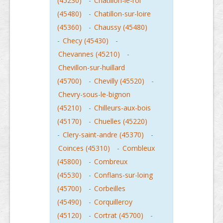
(45230)
-
Chatillon-le-roi
(45480)
-
Chatillon-sur-loire
(45360)
-
Chaussy (45480)
-
Checy (45430)
-
Chevannes (45210)
-
Chevillon-sur-huillard
(45700)
-
Chevilly (45520)
-
Chevry-sous-le-bignon
(45210)
-
Chilleurs-aux-bois
(45170)
-
Chuelles (45220)
-
Clery-saint-andre (45370)
-
Coinces (45310)
-
Combleux
(45800)
-
Combreux
(45530)
-
Conflans-sur-loing
(45700)
-
Corbeilles
(45490)
-
Corquilleroy
(45120)
-
Cortrat (45700)
-