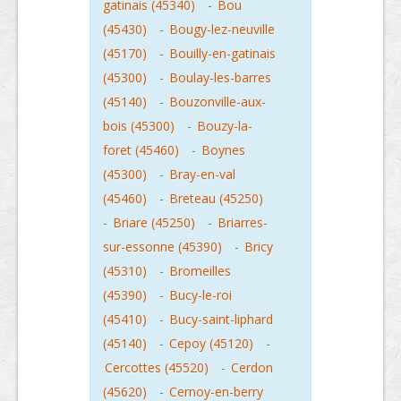
gatinais (45340)
-
Bou
(45430)
-
Bougy-lez-neuville
(45170)
-
Bouilly-en-gatinais
(45300)
-
Boulay-les-barres
(45140)
-
Bouzonville-aux-
bois (45300)
-
Bouzy-la-
foret (45460)
-
Boynes
(45300)
-
Bray-en-val
(45460)
-
Breteau (45250)
-
Briare (45250)
-
Briarres-
sur-essonne (45390)
-
Bricy
(45310)
-
Bromeilles
(45390)
-
Bucy-le-roi
(45410)
-
Bucy-saint-liphard
(45140)
-
Cepoy (45120)
-
Cercottes (45520)
-
Cerdon
(45620)
-
Cernoy-en-berry