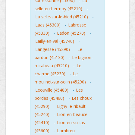
sur-essonne (45390)
-
La
selle-en-hermoy (45210)
-
La selle-sur-le-bied (45210)
-
Laas (45300)
-
Labrosse
(45330)
-
Ladon (45270)
-
Lailly-en-val (45740)
-
Langesse (45290)
-
Le
bardon (45130)
-
Le bignon-
mirabeau (45210)
-
Le
charme (45230)
-
Le
moulinet-sur-solin (45290)
-
Leouville (45480)
-
Les
bordes (45460)
-
Les choux
(45290)
-
Ligny-le-ribault
(45240)
-
Lion-en-beauce
(45410)
-
Lion-en-sullias
(45600)
-
Lombreuil