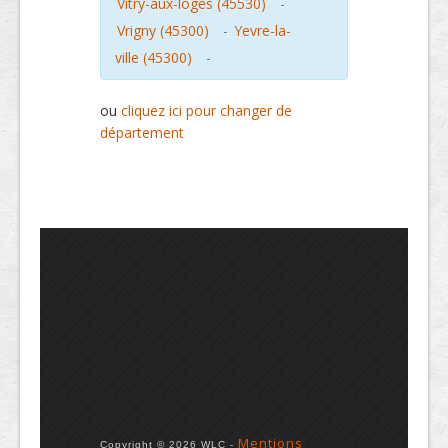
Vitry-aux-loges (45530)
-
Vrigny (45300)
-
Yevre-la-
ville (45300)
-
ou
cliquez ici pour changer de
département
Mentions
Copyright © 2026 WLC -