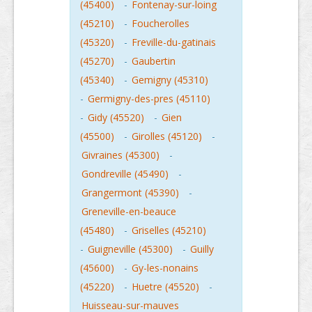
(45400)
-
Fontenay-sur-loing
(45210)
-
Foucherolles
(45320)
-
Freville-du-gatinais
(45270)
-
Gaubertin
(45340)
-
Gemigny (45310)
-
Germigny-des-pres (45110)
-
Gidy (45520)
-
Gien
(45500)
-
Girolles (45120)
-
Givraines (45300)
-
Gondreville (45490)
-
Grangermont (45390)
-
Greneville-en-beauce
(45480)
-
Griselles (45210)
-
Guigneville (45300)
-
Guilly
(45600)
-
Gy-les-nonains
(45220)
-
Huetre (45520)
-
Huisseau-sur-mauves