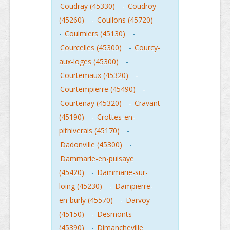
Coudray (45330)
-
Coudroy
(45260)
-
Coullons (45720)
-
Coulmiers (45130)
-
Courcelles (45300)
-
Courcy-
aux-loges (45300)
-
Courtemaux (45320)
-
Courtempierre (45490)
-
Courtenay (45320)
-
Cravant
(45190)
-
Crottes-en-
pithiverais (45170)
-
Dadonville (45300)
-
Dammarie-en-puisaye
(45420)
-
Dammarie-sur-
loing (45230)
-
Dampierre-
en-burly (45570)
-
Darvoy
(45150)
-
Desmonts
(45390)
-
Dimancheville