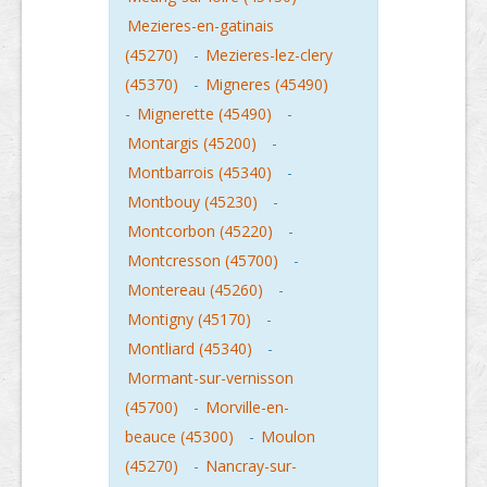
Mezieres-en-gatinais
(45270)
-
Mezieres-lez-clery
(45370)
-
Migneres (45490)
-
Mignerette (45490)
-
Montargis (45200)
-
Montbarrois (45340)
-
Montbouy (45230)
-
Montcorbon (45220)
-
Montcresson (45700)
-
Montereau (45260)
-
Montigny (45170)
-
Montliard (45340)
-
Mormant-sur-vernisson
(45700)
-
Morville-en-
beauce (45300)
-
Moulon
(45270)
-
Nancray-sur-