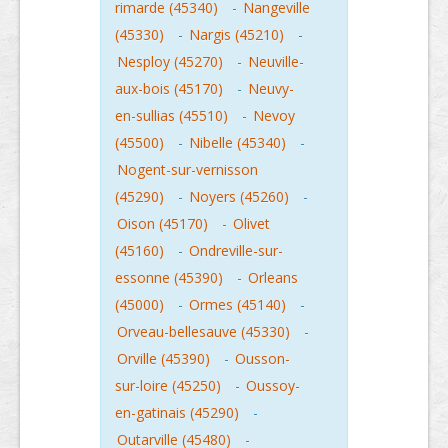
rimarde (45340)
-
Nangeville
(45330)
-
Nargis (45210)
-
Nesploy (45270)
-
Neuville-
aux-bois (45170)
-
Neuvy-
en-sullias (45510)
-
Nevoy
(45500)
-
Nibelle (45340)
-
Nogent-sur-vernisson
(45290)
-
Noyers (45260)
-
Oison (45170)
-
Olivet
(45160)
-
Ondreville-sur-
essonne (45390)
-
Orleans
(45000)
-
Ormes (45140)
-
Orveau-bellesauve (45330)
-
Orville (45390)
-
Ousson-
sur-loire (45250)
-
Oussoy-
en-gatinais (45290)
-
Outarville (45480)
-