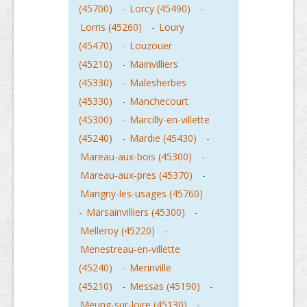
(45700)
-
Lorcy (45490)
-
Lorris (45260)
-
Loury
(45470)
-
Louzouer
(45210)
-
Mainvilliers
(45330)
-
Malesherbes
(45330)
-
Manchecourt
(45300)
-
Marcilly-en-villette
(45240)
-
Mardie (45430)
-
Mareau-aux-bois (45300)
-
Mareau-aux-pres (45370)
-
Marigny-les-usages (45760)
-
Marsainvilliers (45300)
-
Melleroy (45220)
-
Menestreau-en-villette
(45240)
-
Merinville
(45210)
-
Messas (45190)
-
Meung-sur-loire (45130)
-