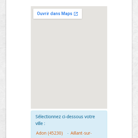
Sélectionnez ci-dessous votre
ville :
Adon (45230)
-
Aillant-sur-