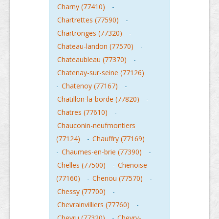
Charny (77410)
-
Chartrettes (77590)
-
Chartronges (77320)
-
Chateau-landon (77570)
-
Chateaubleau (77370)
-
Chatenay-sur-seine (77126)
-
Chatenoy (77167)
-
Chatillon-la-borde (77820)
-
Chatres (77610)
-
Chauconin-neufmontiers
(77124)
-
Chauffry (77169)
-
Chaumes-en-brie (77390)
-
Chelles (77500)
-
Chenoise
(77160)
-
Chenou (77570)
-
Chessy (77700)
-
Chevrainvilliers (77760)
-
Chevru (77320)
-
Chevry-