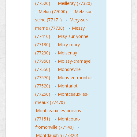
(77520)
-
Meilleray (77320)
-
Melun (77000)
-
Melz-sur-
seine (77171)
-
Mery-sur-
marne (77730)
-
Messy
(77410)
-
Misy-sur-yonne
(77130)
-
Mitry-mory
(77290)
-
Moisenay
(77950)
-
Moissy-cramayel
(77550)
-
Mondreville
(77570)
-
Mons-en-montois
(77520)
-
Montarlot
(77250)
-
Montceaux-les-
meaux (77470)
-
Montceaux-les-provins
(77151)
-
Montcourt-
fromonville (77140)
-
Montdauphin (77320)
-