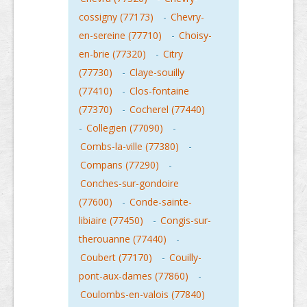
cossigny (77173)
-
Chevry-
en-sereine (77710)
-
Choisy-
en-brie (77320)
-
Citry
(77730)
-
Claye-souilly
(77410)
-
Clos-fontaine
(77370)
-
Cocherel (77440)
-
Collegien (77090)
-
Combs-la-ville (77380)
-
Compans (77290)
-
Conches-sur-gondoire
(77600)
-
Conde-sainte-
libiaire (77450)
-
Congis-sur-
therouanne (77440)
-
Coubert (77170)
-
Couilly-
pont-aux-dames (77860)
-
Coulombs-en-valois (77840)