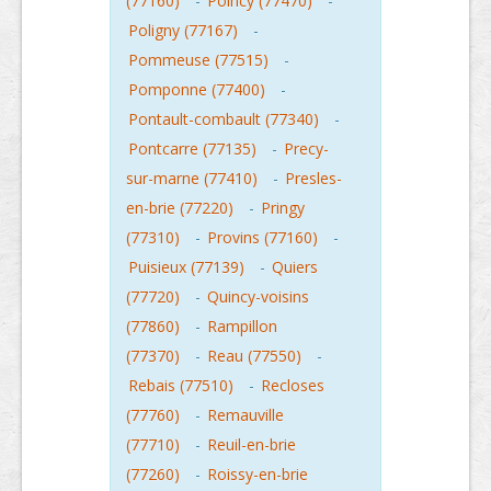
(77160)
-
Poincy (77470)
-
Poligny (77167)
-
Pommeuse (77515)
-
Pomponne (77400)
-
Pontault-combault (77340)
-
Pontcarre (77135)
-
Precy-
sur-marne (77410)
-
Presles-
en-brie (77220)
-
Pringy
(77310)
-
Provins (77160)
-
Puisieux (77139)
-
Quiers
(77720)
-
Quincy-voisins
(77860)
-
Rampillon
(77370)
-
Reau (77550)
-
Rebais (77510)
-
Recloses
(77760)
-
Remauville
(77710)
-
Reuil-en-brie
(77260)
-
Roissy-en-brie