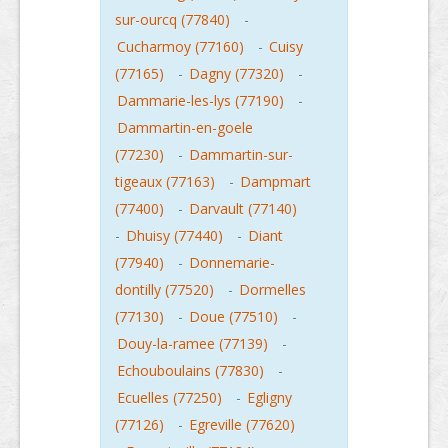
sur-ourcq (77840)
-
Cucharmoy (77160)
-
Cuisy
(77165)
-
Dagny (77320)
-
Dammarie-les-lys (77190)
-
Dammartin-en-goele
(77230)
-
Dammartin-sur-
tigeaux (77163)
-
Dampmart
(77400)
-
Darvault (77140)
-
Dhuisy (77440)
-
Diant
(77940)
-
Donnemarie-
dontilly (77520)
-
Dormelles
(77130)
-
Doue (77510)
-
Douy-la-ramee (77139)
-
Echouboulains (77830)
-
Ecuelles (77250)
-
Egligny
(77126)
-
Egreville (77620)