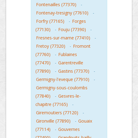
Fontenailles (77370)
-
Fontenay-tresigny (77610)
-
Forfry (77165)
-
Forges
(77130)
-
Fouju (77390)
-
Fresnes-sur-marne (77410)
-
Fretoy (77320)
-
Fromont
(77760)
-
Fublaines
(77470)
-
Garentreville
(77890)
-
Gastins (77370)
-
Germigny-l'eveque (77910)
-
Germigny-sous-coulombs
(77840)
-
Gesvres-le-
chapitre (77165)
-
Giremoutiers (77120)
-
Gironville (77890)
-
Gouaix
(77114)
-
Gouvernes
(77400)
-
Grandpuits-bailly-