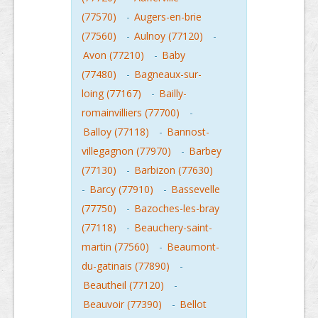
(77570)
-
Augers-en-brie
(77560)
-
Aulnoy (77120)
-
Avon (77210)
-
Baby
(77480)
-
Bagneaux-sur-
loing (77167)
-
Bailly-
romainvilliers (77700)
-
Balloy (77118)
-
Bannost-
villegagnon (77970)
-
Barbey
(77130)
-
Barbizon (77630)
-
Barcy (77910)
-
Bassevelle
(77750)
-
Bazoches-les-bray
(77118)
-
Beauchery-saint-
martin (77560)
-
Beaumont-
du-gatinais (77890)
-
Beautheil (77120)
-
Beauvoir (77390)
-
Bellot