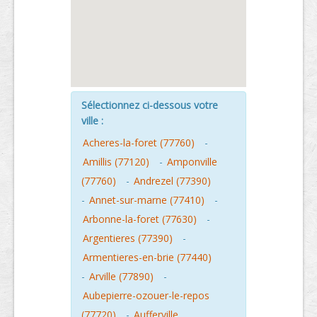
Sélectionnez ci-dessous votre
ville :
Acheres-la-foret (77760)
-
Amillis (77120)
-
Amponville
(77760)
-
Andrezel (77390)
-
Annet-sur-marne (77410)
-
Arbonne-la-foret (77630)
-
Argentieres (77390)
-
Armentieres-en-brie (77440)
-
Arville (77890)
-
Aubepierre-ozouer-le-repos
(77720)
-
Aufferville