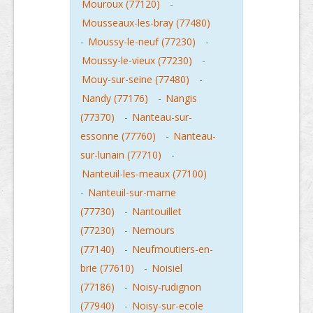
Mouroux (77120)
-
Mousseaux-les-bray (77480)
-
Moussy-le-neuf (77230)
-
Moussy-le-vieux (77230)
-
Mouy-sur-seine (77480)
-
Nandy (77176)
-
Nangis
(77370)
-
Nanteau-sur-
essonne (77760)
-
Nanteau-
sur-lunain (77710)
-
Nanteuil-les-meaux (77100)
-
Nanteuil-sur-marne
(77730)
-
Nantouillet
(77230)
-
Nemours
(77140)
-
Neufmoutiers-en-
brie (77610)
-
Noisiel
(77186)
-
Noisy-rudignon
(77940)
-
Noisy-sur-ecole