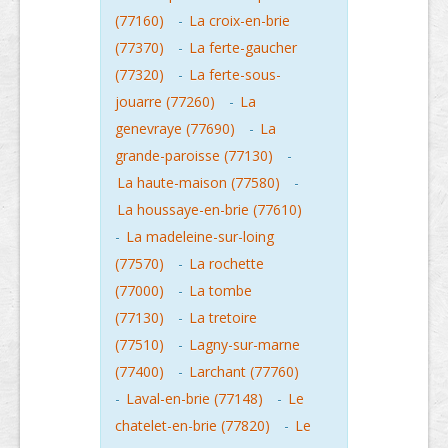
(77160)
-
La croix-en-brie
(77370)
-
La ferte-gaucher
(77320)
-
La ferte-sous-
jouarre (77260)
-
La
genevraye (77690)
-
La
grande-paroisse (77130)
-
La haute-maison (77580)
-
La houssaye-en-brie (77610)
-
La madeleine-sur-loing
(77570)
-
La rochette
(77000)
-
La tombe
(77130)
-
La tretoire
(77510)
-
Lagny-sur-marne
(77400)
-
Larchant (77760)
-
Laval-en-brie (77148)
-
Le
chatelet-en-brie (77820)
-
Le