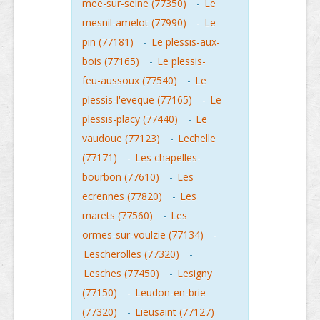
mee-sur-seine (77350)
-
Le
mesnil-amelot (77990)
-
Le
pin (77181)
-
Le plessis-aux-
bois (77165)
-
Le plessis-
feu-aussoux (77540)
-
Le
plessis-l'eveque (77165)
-
Le
plessis-placy (77440)
-
Le
vaudoue (77123)
-
Lechelle
(77171)
-
Les chapelles-
bourbon (77610)
-
Les
ecrennes (77820)
-
Les
marets (77560)
-
Les
ormes-sur-voulzie (77134)
-
Lescherolles (77320)
-
Lesches (77450)
-
Lesigny
(77150)
-
Leudon-en-brie
(77320)
-
Lieusaint (77127)