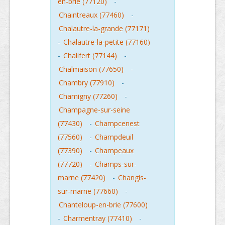
en-brie (77120)
-
Chaintreaux (77460)
-
Chalautre-la-grande (77171)
-
Chalautre-la-petite (77160)
-
Chalifert (77144)
-
Chalmaison (77650)
-
Chambry (77910)
-
Chamigny (77260)
-
Champagne-sur-seine
(77430)
-
Champcenest
(77560)
-
Champdeuil
(77390)
-
Champeaux
(77720)
-
Champs-sur-
marne (77420)
-
Changis-
sur-marne (77660)
-
Chanteloup-en-brie (77600)
-
Charmentray (77410)
-