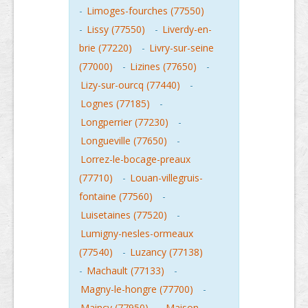
-
Limoges-fourches (77550)
-
Lissy (77550)
-
Liverdy-en-
brie (77220)
-
Livry-sur-seine
(77000)
-
Lizines (77650)
-
Lizy-sur-ourcq (77440)
-
Lognes (77185)
-
Longperrier (77230)
-
Longueville (77650)
-
Lorrez-le-bocage-preaux
(77710)
-
Louan-villegruis-
fontaine (77560)
-
Luisetaines (77520)
-
Lumigny-nesles-ormeaux
(77540)
-
Luzancy (77138)
-
Machault (77133)
-
Magny-le-hongre (77700)
-
Maincy (77950)
-
Maison-