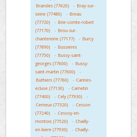
Bransles (77620)
-
Bray-sur-
seine (77480)
-
Breau
(77720)
-
Brie-comte-robert
(77170)
-
Brou-sur-
chantereine (77177)
-
Burcy
(77890)
-
Bussieres
(77750)
-
Bussy-saint-
georges (77600)
-
Bussy-
saint-martin (77600)
-
Buthiers (77760)
-
Cannes-
ecluse (77130)
-
Carnetin
(77400)
-
Cely (77930)
-
Cerneux (77320)
-
Cesson
(77240)
-
Cessoy-en-
montois (77520)
-
Chailly-
en-biere (77930)
-
Chailly-