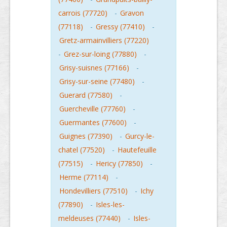
carrois (77720)
-
Gravon
(77118)
-
Gressy (77410)
-
Gretz-armainvilliers (77220)
-
Grez-sur-loing (77880)
-
Grisy-suisnes (77166)
-
Grisy-sur-seine (77480)
-
Guerard (77580)
-
Guercheville (77760)
-
Guermantes (77600)
-
Guignes (77390)
-
Gurcy-le-
chatel (77520)
-
Hautefeuille
(77515)
-
Hericy (77850)
-
Herme (77114)
-
Hondevilliers (77510)
-
Ichy
(77890)
-
Isles-les-
meldeuses (77440)
-
Isles-