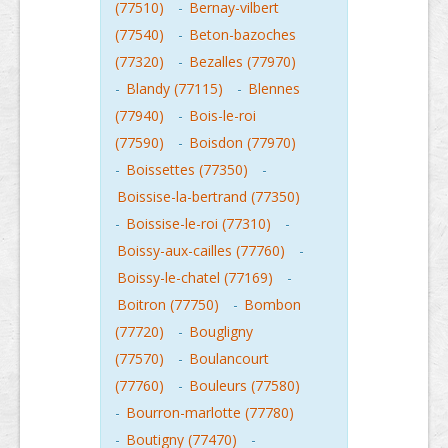
(77510)
-
Bernay-vilbert
(77540)
-
Beton-bazoches
(77320)
-
Bezalles (77970)
-
Blandy (77115)
-
Blennes
(77940)
-
Bois-le-roi
(77590)
-
Boisdon (77970)
-
Boissettes (77350)
-
Boissise-la-bertrand (77350)
-
Boissise-le-roi (77310)
-
Boissy-aux-cailles (77760)
-
Boissy-le-chatel (77169)
-
Boitron (77750)
-
Bombon
(77720)
-
Bougligny
(77570)
-
Boulancourt
(77760)
-
Bouleurs (77580)
-
Bourron-marlotte (77780)
-
Boutigny (77470)
-