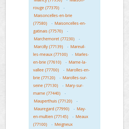
rouge (77370)
-
Maisoncelles-en-brie
(77580)
-
Maisoncelles-en-
gatinais (77570)
-
Marchemoret (77230)
-
Marcilly (77139)
-
Mareuil-
les-meaux (77100)
-
Marles-
en-brie (77610)
-
Marne-la-
vallee (77700)
-
Marolles-en-
brie (77120)
-
Marolles-sur-
seine (77130)
-
Mary-sur-
marne (77440)
-
Mauperthuis (77120)
-
Mauregard (77990)
-
May-
en-multien (77145)
-
Meaux
(77100)
-
Meigneux