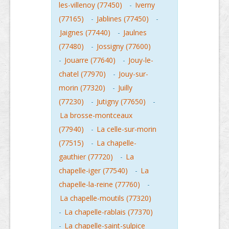
les-villenoy (77450)
-
Iverny
(77165)
-
Jablines (77450)
-
Jaignes (77440)
-
Jaulnes
(77480)
-
Jossigny (77600)
-
Jouarre (77640)
-
Jouy-le-
chatel (77970)
-
Jouy-sur-
morin (77320)
-
Juilly
(77230)
-
Jutigny (77650)
-
La brosse-montceaux
(77940)
-
La celle-sur-morin
(77515)
-
La chapelle-
gauthier (77720)
-
La
chapelle-iger (77540)
-
La
chapelle-la-reine (77760)
-
La chapelle-moutils (77320)
-
La chapelle-rablais (77370)
-
La chapelle-saint-sulpice