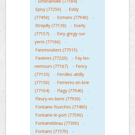
-
Emerainville (77184)
-
Episy (77250)
-
Esbly
(77450)
-
Esmans (77940)
-
Etrepilly (77139)
-
Everly
(77157)
-
Evry-gregy-sur-
yerre (77166)
-
Faremoutiers (77515)
-
Favieres (77220)
-
Fay-les-
nemours (77167)
-
Fericy
(77133)
-
Ferolles-attilly
(77150)
-
Ferrieres-en-brie
(77164)
-
Flagy (77940)
-
Fleury-en-biere (77930)
-
Fontaine-fourches (77480)
-
Fontaine-le-port (77590)
-
Fontainebleau (77300)
-
Fontains (77370)
-