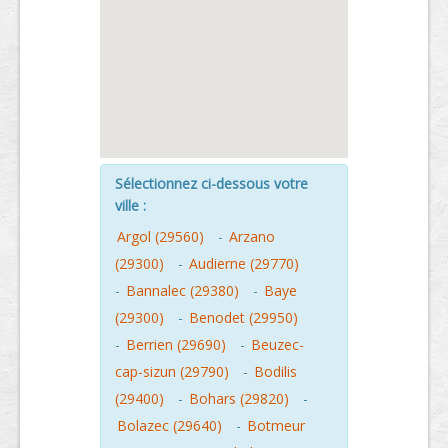
Sélectionnez ci-dessous votre
ville :
Argol (29560)
-
Arzano
(29300)
-
Audierne (29770)
-
Bannalec (29380)
-
Baye
(29300)
-
Benodet (29950)
-
Berrien (29690)
-
Beuzec-
cap-sizun (29790)
-
Bodilis
(29400)
-
Bohars (29820)
-
Bolazec (29640)
-
Botmeur