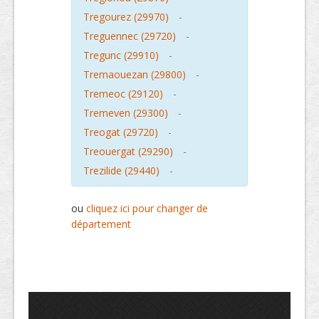
Tregourez (29970)
-
Treguennec (29720)
-
Tregunc (29910)
-
Tremaouezan (29800)
-
Tremeoc (29120)
-
Tremeven (29300)
-
Treogat (29720)
-
Treouergat (29290)
-
Trezilide (29440)
-
ou
cliquez ici pour changer de
département