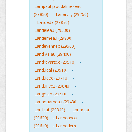
Lampaul-ploudalmezeau
(29830)
-
Lanarvily (29260)
-
Landeda (29870)
-
Landeleau (29530)
-
Landerneau (29800)
-
Landevennec (29560)
-
Landivisiau (29400)
-
Landrevarzec (29510)
-
Landudal (29510)
-
Landudec (29710)
-
Landunvez (29840)
-
Langolen (29510)
-
Lanhouarneau (29430)
-
Lanildut (29840)
-
Lanmeur
(29620)
-
Lanneanou
(29640)
-
Lannedern