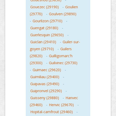
Gouezec (29190)
-
Goulien
(29770)
-
Goulven (29890)
-
Gourlizon (29710)
-
Guengat (29180)
-
Guerlesquin (29650)
-
Guiclan (29410)
-
Guiler-sur-
goyen (29710)
-
Guilers
(29820)
-
Guilligomarc'h
(29300)
-
Guilvinec (29730)
-
Guimaec (29620)
-
Guimiliau (29400)
-
Guipavas (29490)
-
Guipronvel (29290)
-
Guisseny (29880)
-
Hanvec
(29460)
-
Henvic (29670)
-
Hopital-camfrout (29460)
-