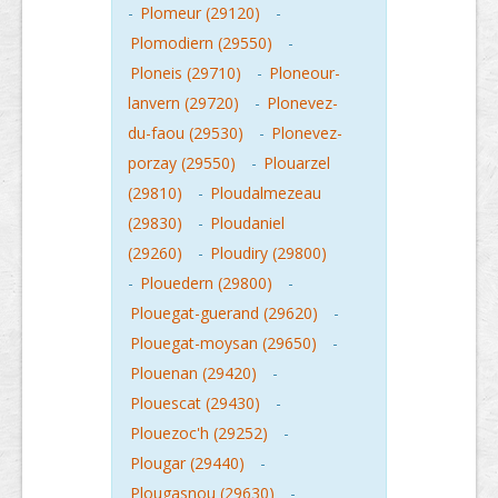
-
Plomeur (29120)
-
Plomodiern (29550)
-
Ploneis (29710)
-
Ploneour-
lanvern (29720)
-
Plonevez-
du-faou (29530)
-
Plonevez-
porzay (29550)
-
Plouarzel
(29810)
-
Ploudalmezeau
(29830)
-
Ploudaniel
(29260)
-
Ploudiry (29800)
-
Plouedern (29800)
-
Plouegat-guerand (29620)
-
Plouegat-moysan (29650)
-
Plouenan (29420)
-
Plouescat (29430)
-
Plouezoc'h (29252)
-
Plougar (29440)
-
Plougasnou (29630)
-