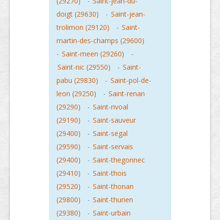
(29270)
-
Saint-jean-du-
doigt (29630)
-
Saint-jean-
trolimon (29120)
-
Saint-
martin-des-champs (29600)
-
Saint-meen (29260)
-
Saint-nic (29550)
-
Saint-
pabu (29830)
-
Saint-pol-de-
leon (29250)
-
Saint-renan
(29290)
-
Saint-rivoal
(29190)
-
Saint-sauveur
(29400)
-
Saint-segal
(29590)
-
Saint-servais
(29400)
-
Saint-thegonnec
(29410)
-
Saint-thois
(29520)
-
Saint-thonan
(29800)
-
Saint-thurien
(29380)
-
Saint-urbain