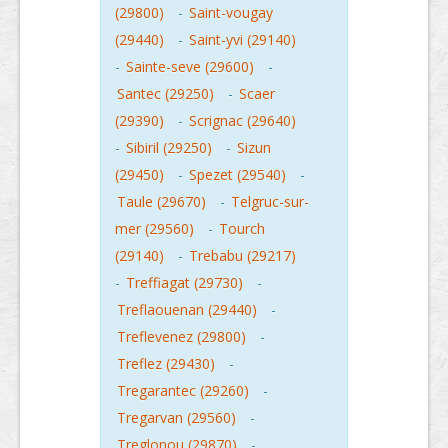
(29800)
-
Saint-vougay
(29440)
-
Saint-yvi (29140)
-
Sainte-seve (29600)
-
Santec (29250)
-
Scaer
(29390)
-
Scrignac (29640)
-
Sibiril (29250)
-
Sizun
(29450)
-
Spezet (29540)
-
Taule (29670)
-
Telgruc-sur-
mer (29560)
-
Tourch
(29140)
-
Trebabu (29217)
-
Treffiagat (29730)
-
Treflaouenan (29440)
-
Treflevenez (29800)
-
Treflez (29430)
-
Tregarantec (29260)
-
Tregarvan (29560)
-
Treglonou (29870)
-