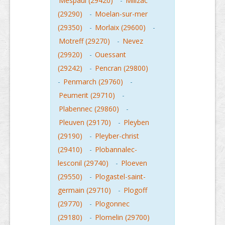
Mespaul (29420)
-
Milizac
(29290)
-
Moelan-sur-mer
(29350)
-
Morlaix (29600)
-
Motreff (29270)
-
Nevez
(29920)
-
Ouessant
(29242)
-
Pencran (29800)
-
Penmarch (29760)
-
Peumerit (29710)
-
Plabennec (29860)
-
Pleuven (29170)
-
Pleyben
(29190)
-
Pleyber-christ
(29410)
-
Plobannalec-
lesconil (29740)
-
Ploeven
(29550)
-
Plogastel-saint-
germain (29710)
-
Plogoff
(29770)
-
Plogonnec
(29180)
-
Plomelin (29700)