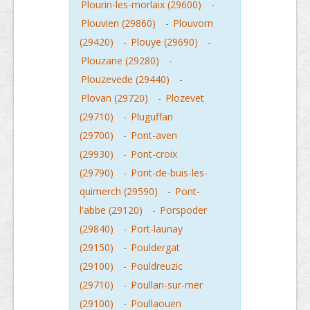
Plourin-les-morlaix (29600)
-
Plouvien (29860)
-
Plouvorn
(29420)
-
Plouye (29690)
-
Plouzane (29280)
-
Plouzevede (29440)
-
Plovan (29720)
-
Plozevet
(29710)
-
Pluguffan
(29700)
-
Pont-aven
(29930)
-
Pont-croix
(29790)
-
Pont-de-buis-les-
quimerch (29590)
-
Pont-
l'abbe (29120)
-
Porspoder
(29840)
-
Port-launay
(29150)
-
Pouldergat
(29100)
-
Pouldreuzic
(29710)
-
Poullan-sur-mer
(29100)
-
Poullaouen