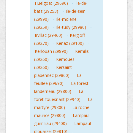
Huelgoat (29690)
-
Ile-de-
batz (29253)
-
Ile-de-sein
(29990)
-
Ile-molene
(29259)
-
Ile-tudy (29980)
-
Irvillac (29460)
-
Kergloff
(29270)
-
Kerlaz (29100)
-
Kerlouan (29890)
-
Kernilis
(29260)
-
Kernoues
(29260)
-
Kersaint-
plabennec (29860)
-
La
feuillee (29690)
-
La forest-
landerneau (29800)
-
La
foret-fouesnant (29940)
-
La
martyre (29800)
-
La roche-
maurice (29800)
-
Lampaul-
guimiliau (29400)
-
Lampaul-
plouarzel (29810)
-