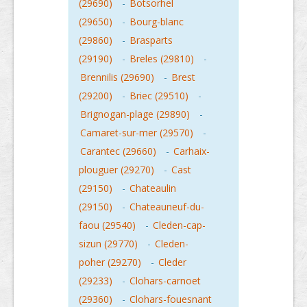
(29690)
-
Botsorhel
(29650)
-
Bourg-blanc
(29860)
-
Brasparts
(29190)
-
Breles (29810)
-
Brennilis (29690)
-
Brest
(29200)
-
Briec (29510)
-
Brignogan-plage (29890)
-
Camaret-sur-mer (29570)
-
Carantec (29660)
-
Carhaix-
plouguer (29270)
-
Cast
(29150)
-
Chateaulin
(29150)
-
Chateauneuf-du-
faou (29540)
-
Cleden-cap-
sizun (29770)
-
Cleden-
poher (29270)
-
Cleder
(29233)
-
Clohars-carnoet
(29360)
-
Clohars-fouesnant