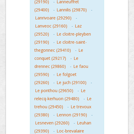
(29190)
-
Lanneuffret
(29400)
-
Lannilis (29870)
-
Lanrivoare (29290)
-
Lanveoc (29160)
-
Laz
(29520)
-
Le cloitre-pleyben
(29190)
-
Le cloitre-saint-
thegonnec (29410)
-
Le
conquet (29217)
-
Le
drennec (29860)
-
Le faou
(29590)
-
Le folgoet
(29260)
-
Le juch (29100)
-
Le ponthou (29650)
-
Le
relecq-kerhuon (29480)
-
Le
trehou (29450)
-
Le trevoux
(29380)
-
Lennon (29190)
-
Lesneven (29260)
-
Leuhan
(29390)
-
Loc-brevalaire