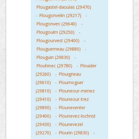
Plougastel-daoulas (29470)
-
Plougonvelin (29217)
-
Plougonven (29640)
-
Plougoulm (29250)
-
Plougourvest (29400)
-
Plouguerneau (29880)
-
Plouguin (29830)
-
Plouhinec (29780)
-
Plouider
(29260)
-
Plouigneau
(29610)
-
Ploumoguer
(29810)
-
Plouneour-menez
(29410)
-
Plouneour-trez
(29890)
-
Plouneventer
(29400)
-
Plounevez-lochrist
(29430)
-
Plounevezel
(29270)
-
Plourin (29830)
-