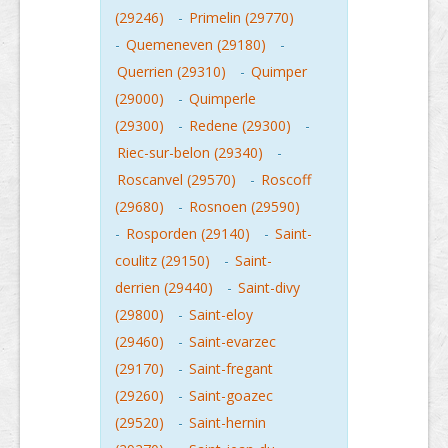
(29246)
-
Primelin (29770)
-
Quemeneven (29180)
-
Querrien (29310)
-
Quimper
(29000)
-
Quimperle
(29300)
-
Redene (29300)
-
Riec-sur-belon (29340)
-
Roscanvel (29570)
-
Roscoff
(29680)
-
Rosnoen (29590)
-
Rosporden (29140)
-
Saint-
coulitz (29150)
-
Saint-
derrien (29440)
-
Saint-divy
(29800)
-
Saint-eloy
(29460)
-
Saint-evarzec
(29170)
-
Saint-fregant
(29260)
-
Saint-goazec
(29520)
-
Saint-hernin