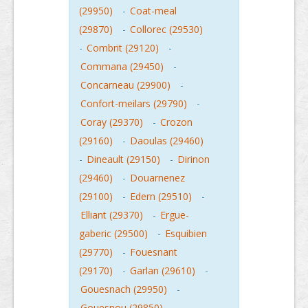
(29950)
-
Coat-meal
(29870)
-
Collorec (29530)
-
Combrit (29120)
-
Commana (29450)
-
Concarneau (29900)
-
Confort-meilars (29790)
-
Coray (29370)
-
Crozon
(29160)
-
Daoulas (29460)
-
Dineault (29150)
-
Dirinon
(29460)
-
Douarnenez
(29100)
-
Edern (29510)
-
Elliant (29370)
-
Ergue-
gaberic (29500)
-
Esquibien
(29770)
-
Fouesnant
(29170)
-
Garlan (29610)
-
Gouesnach (29950)
-
Gouesnou (29850)
-