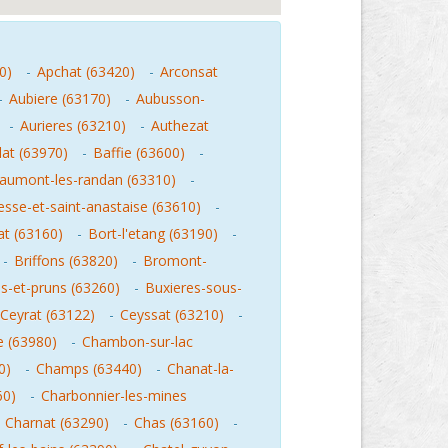
0)
-
Apchat (63420)
-
Arconsat
-
Aubiere (63170)
-
Aubusson-
-
Aurieres (63210)
-
Authezat
at (63970)
-
Baffie (63600)
-
aumont-les-randan (63310)
-
esse-et-saint-anastaise (63610)
-
t (63160)
-
Bort-l'etang (63190)
-
-
Briffons (63820)
-
Bromont-
s-et-pruns (63260)
-
Buxieres-sous-
Ceyrat (63122)
-
Ceyssat (63210)
-
 (63980)
-
Chambon-sur-lac
0)
-
Champs (63440)
-
Chanat-la-
60)
-
Charbonnier-les-mines
-
Charnat (63290)
-
Chas (63160)
-