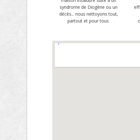
maison insalubre suite à un
syndrome de Diogène ou un
ef
décès... nous nettoyons tout,
partout et pour tous.
o