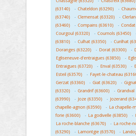
Chassagne (63320)
-
Chastreix (63680)
(63140)
-
Chateldon (63290)
-
Chaumo
(63740)
-
Clemensat (63320)
-
Clerla
(63460)
-
Compains (63610)
-
Condat-
Courgoul (63320)
-
Cournols (63450)
(63810)
-
Culhat (63350)
-
Cunlhat (6
Doranges (63220)
-
Dorat (63300)
-
Egliseneuve-d'entraigues (63850)
-
Egl
Entraigues (63720)
-
Enval (63530)
-
Esteil (63570)
-
Fayet-le-chateau (6316
Gerzat (63360)
-
Giat (63620)
-
Gigna
(63320)
-
Grandrif (63600)
-
Grandval 
(63990)
-
Joze (63350)
-
Jozerand (63
chapelle-agnon (63590)
-
La chapelle-
forie (63600)
-
La godivelle (63850)
-
La roche-blanche (63670)
-
La roche-no
(63290)
-
Lamontgie (63570)
-
Lando