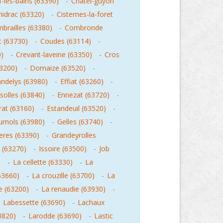
-les-bains (63390)
-
Chatel-guyon
hidrac (63320)
-
Cisternes-la-foret
brailles (63380)
-
Combronde
t (63730)
-
Coudes (63114)
-
0)
-
Crevant-laveine (63350)
-
Cros
3200)
-
Domaize (63520)
-
ndelys (63980)
-
Effiat (63260)
-
isolles (63840)
-
Ennezat (63720)
-
rat (63160)
-
Estandeuil (63520)
-
urnols (63980)
-
Gelles (63740)
-
eres (63390)
-
Grandeyrolles
 (63270)
-
Issoire (63500)
-
Job
)
-
La cellette (63330)
-
La
63660)
-
La crouzille (63700)
-
La
 (63200)
-
La renaudie (63930)
-
-
Labessette (63690)
-
Lachaux
3820)
-
Larodde (63690)
-
Lastic