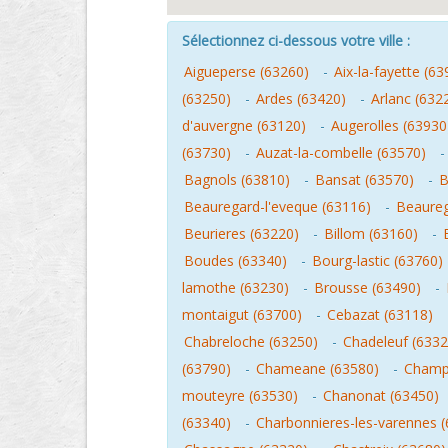
Sélectionnez ci-dessous votre ville :
Aigueperse (63260)
-
Aix-la-fayette (63
(63250)
-
Ardes (63420)
-
Arlanc (632
d'auvergne (63120)
-
Augerolles (63930
(63730)
-
Auzat-la-combelle (63570)
Bagnols (63810)
-
Bansat (63570)
-
B
Beauregard-l'eveque (63116)
-
Beaureg
Beurieres (63220)
-
Billom (63160)
-
Boudes (63340)
-
Bourg-lastic (63760)
lamothe (63230)
-
Brousse (63490)
-
montaigut (63700)
-
Cebazat (63118)
Chabreloche (63250)
-
Chadeleuf (6332
(63790)
-
Chameane (63580)
-
Champa
mouteyre (63530)
-
Chanonat (63450)
(63340)
-
Charbonnieres-les-varennes 