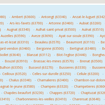
980)
-
Ambert (63600)
-
Antoingt (63340)
-
Anzat-le-luguet (6342
20)
-
Ars-les-favets (63700)
-
Artonne (63460)
-
Aubiat (63260)
)
-
Augnat (63340)
-
Aulhat-saint-privat (63500)
-
Aulnat (63510)
-
Auzelles (63590)
-
Aveze (63690)
-
Ayat-sur-sioule (63390)
-
Ayd
as-et-lezat (63310)
-
Beaulieu (63570)
-
Beaumont (63110)
-
Be
ard-vendon (63460)
-
Bergonne (63500)
-
Bertignat (63480)
-
B
Biollet (63640)
-
Blanzat (63112)
-
Blot-l'eglise (63440)
-
Bonghea
-
Bouzel (63910)
-
Brassac-les-mines (63570)
-
Brenat (63500)
Bulhon (63350)
-
Busseol (63270)
-
Bussieres (63330)
-
Bussiere
-
Ceilloux (63520)
-
Celles-sur-durolle (63250)
-
Cellule (63200)
-
0)
-
Chalus (63340)
-
Chamalieres (63400)
-
Chambon-sur-dolore
gnat-le-jeune (63580)
-
Champeix (63320)
-
Champetieres (6360
-
Chapdes-beaufort (63230)
-
Chappes (63720)
-
Chaptuzat (632
(63410)
-
Charbonnieres-les-vieilles (63410)
-
Charensat (63640)