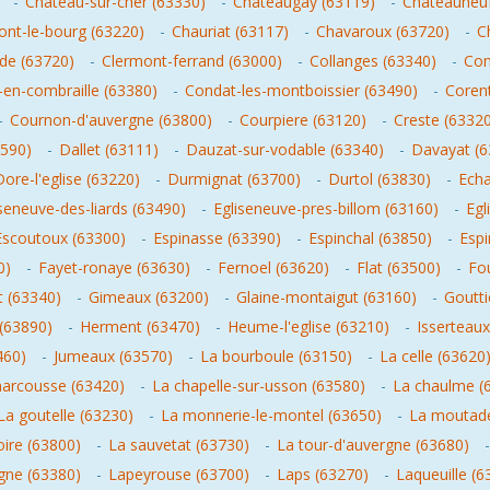
-
Chateau-sur-cher (63330)
-
Chateaugay (63119)
-
Chateauneuf
nt-le-bourg (63220)
-
Chauriat (63117)
-
Chavaroux (63720)
-
C
nde (63720)
-
Clermont-ferrand (63000)
-
Collanges (63340)
-
Com
en-combraille (63380)
-
Condat-les-montboissier (63490)
-
Coren
-
Cournon-d'auvergne (63800)
-
Courpiere (63120)
-
Creste (6332
3590)
-
Dallet (63111)
-
Dauzat-sur-vodable (63340)
-
Davayat (6
Dore-l'eglise (63220)
-
Durmignat (63700)
-
Durtol (63830)
-
Echa
iseneuve-des-liards (63490)
-
Egliseneuve-pres-billom (63160)
-
Egl
Escoutoux (63300)
-
Espinasse (63390)
-
Espinchal (63850)
-
Espi
0)
-
Fayet-ronaye (63630)
-
Fernoel (63620)
-
Flat (63500)
-
Fo
t (63340)
-
Gimeaux (63200)
-
Glaine-montaigut (63160)
-
Goutti
(63890)
-
Herment (63470)
-
Heume-l'eglise (63210)
-
Isserteaux
460)
-
Jumeaux (63570)
-
La bourboule (63150)
-
La celle (63620
marcousse (63420)
-
La chapelle-sur-usson (63580)
-
La chaulme (
La goutelle (63230)
-
La monnerie-le-montel (63650)
-
La moutade
ire (63800)
-
La sauvetat (63730)
-
La tour-d'auvergne (63680)
gne (63380)
-
Lapeyrouse (63700)
-
Laps (63270)
-
Laqueuille (6