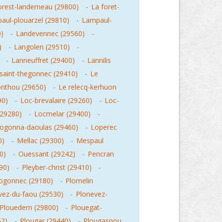
orest-landerneau (29800)
-
La foret-
aul-plouarzel (29810)
-
Lampaul-
)
-
Landevennec (29560)
-
)
-
Langolen (29510)
-
-
Lanneuffret (29400)
-
Lannilis
-saint-thegonnec (29410)
-
Le
onthou (29650)
-
Le relecq-kerhuon
90)
-
Loc-brevalaire (29260)
-
Loc-
(29280)
-
Locmelar (29400)
-
ogonna-daoulas (29460)
-
Loperec
0)
-
Mellac (29300)
-
Mespaul
0)
-
Ouessant (29242)
-
Pencran
90)
-
Pleyber-christ (29410)
-
ogonnec (29180)
-
Plomelin
vez-du-faou (29530)
-
Plonevez-
Plouedern (29800)
-
Plouegat-
52)
-
Plougar (29440)
-
Plougasnou