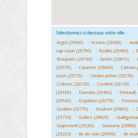
Sélectionnez ci-dessous votre ville :
Argol (29560)
-
Arzano (29300)
-
Audi
cap-sizun (29790)
-
Bodilis (29400)
-
Brasparts (29190)
-
Breles (29810)
-
(29570)
-
Carantec (29660)
-
Carhaix-
sizun (29770)
-
Cleden-poher (29270)
Collorec (29530)
-
Combrit (29120)
-
(29160)
-
Daoulas (29460)
-
Dineault
(29500)
-
Esquibien (29770)
-
Fouesna
Goulien (29770)
-
Goulven (29890)
-
(29710)
-
Guilers (29820)
-
Guilligoma
Guipronvel (29290)
-
Guisseny (29880)
(29253)
-
Ile-de-sein (29990)
-
Ile-mo