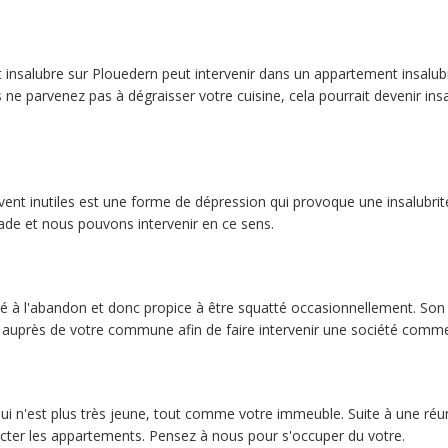
insalubre sur Plouedern peut intervenir dans un appartement insalub
 ne parvenez pas à dégraisser votre cuisine, cela pourrait devenir in
nt inutiles est une forme de dépression qui provoque une insalubrité da
ade et nous pouvons intervenir en ce sens.
issé à l'abandon et donc propice à être squatté occasionnellement. So
 auprès de votre commune afin de faire intervenir une société comme 
 n'est plus très jeune, tout comme votre immeuble. Suite à une réun
ecter les appartements. Pensez à nous pour s'occuper du votre.