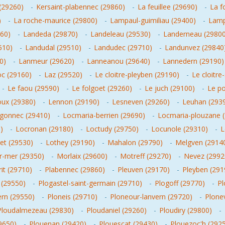
(29260)
-
Kersaint-plabennec (29860)
-
La feuillee (29690)
-
La f
)
-
La roche-maurice (29800)
-
Lampaul-guimiliau (29400)
-
Lamp
260)
-
Landeda (29870)
-
Landeleau (29530)
-
Landerneau (29800
510)
-
Landudal (29510)
-
Landudec (29710)
-
Landunvez (29840
0)
-
Lanmeur (29620)
-
Lanneanou (29640)
-
Lannedern (29190)
c (29160)
-
Laz (29520)
-
Le cloitre-pleyben (29190)
-
Le cloitre
-
Le faou (29590)
-
Le folgoet (29260)
-
Le juch (29100)
-
Le p
oux (29380)
-
Lennon (29190)
-
Lesneven (29260)
-
Leuhan (293
egonnec (29410)
-
Locmaria-berrien (29690)
-
Locmaria-plouzane 
)
-
Locronan (29180)
-
Loctudy (29750)
-
Locunole (29310)
-
L
et (29530)
-
Lothey (29190)
-
Mahalon (29790)
-
Melgven (2914
r-mer (29350)
-
Morlaix (29600)
-
Motreff (29270)
-
Nevez (2992
it (29710)
-
Plabennec (29860)
-
Pleuven (29170)
-
Pleyben (291
 (29550)
-
Plogastel-saint-germain (29710)
-
Plogoff (29770)
-
Pl
rn (29550)
-
Ploneis (29710)
-
Ploneour-lanvern (29720)
-
Plone
Ploudalmezeau (29830)
-
Ploudaniel (29260)
-
Ploudiry (29800)
-
9650)
-
Plouenan (29420)
-
Plouescat (29430)
-
Plouezoc'h (292