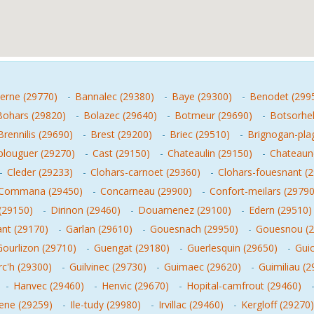
erne (29770)
-
Bannalec (29380)
-
Baye (29300)
-
Benodet (299
Bohars (29820)
-
Bolazec (29640)
-
Botmeur (29690)
-
Botsorhel
Brennilis (29690)
-
Brest (29200)
-
Briec (29510)
-
Brignogan-pla
plouguer (29270)
-
Cast (29150)
-
Chateaulin (29150)
-
Chateaun
-
Cleder (29233)
-
Clohars-carnoet (29360)
-
Clohars-fouesnant (
Commana (29450)
-
Concarneau (29900)
-
Confort-meilars (29790
 (29150)
-
Dirinon (29460)
-
Douarnenez (29100)
-
Edern (29510)
nt (29170)
-
Garlan (29610)
-
Gouesnach (29950)
-
Gouesnou (2
Gourlizon (29710)
-
Guengat (29180)
-
Guerlesquin (29650)
-
Guic
rc'h (29300)
-
Guilvinec (29730)
-
Guimaec (29620)
-
Guimiliau (
-
Hanvec (29460)
-
Henvic (29670)
-
Hopital-camfrout (29460)
lene (29259)
-
Ile-tudy (29980)
-
Irvillac (29460)
-
Kergloff (29270)