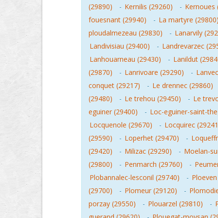
(29890)
-
Kernilis (29260)
-
Kernoues 
fouesnant (29940)
-
La martyre (29800
ploudalmezeau (29830)
-
Lanarvily (29
Landivisiau (29400)
-
Landrevarzec (29
Lanhouarneau (29430)
-
Lanildut (2984
(29870)
-
Lanrivoare (29290)
-
Lanveo
conquet (29217)
-
Le drennec (29860)
(29480)
-
Le trehou (29450)
-
Le trev
eguiner (29400)
-
Loc-eguiner-saint-th
Locquenole (29670)
-
Locquirec (29241
(29590)
-
Loperhet (29470)
-
Loqueffr
(29420)
-
Milizac (29290)
-
Moelan-su
(29800)
-
Penmarch (29760)
-
Peumer
Plobannalec-lesconil (29740)
-
Ploeven
(29700)
-
Plomeur (29120)
-
Plomodie
porzay (29550)
-
Plouarzel (29810)
-
guerand (29620)
-
Plouegat-moysan (2