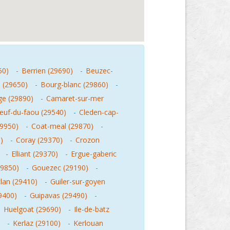
50)
-
Berrien (29690)
-
Beuzec-
 (29650)
-
Bourg-blanc (29860)
-
ge (29890)
-
Camaret-sur-mer
euf-du-faou (29540)
-
Cleden-cap-
29950)
-
Coat-meal (29870)
-
)
-
Coray (29370)
-
Crozon
-
Elliant (29370)
-
Ergue-gaberic
9850)
-
Gouezec (29190)
-
lan (29410)
-
Guiler-sur-goyen
29400)
-
Guipavas (29490)
-
-
Huelgoat (29690)
-
Ile-de-batz
-
Kerlaz (29100)
-
Kerlouan