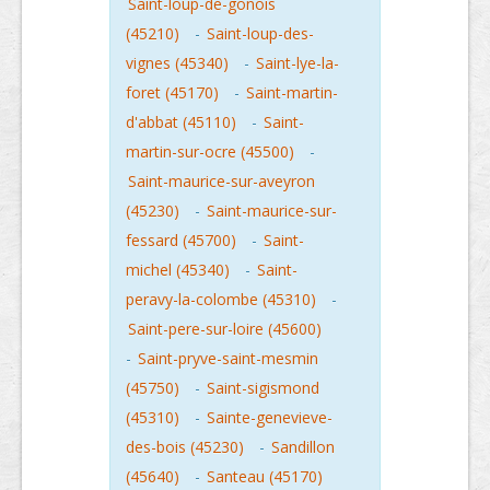
Saint-loup-de-gonois
(45210)
-
Saint-loup-des-
vignes (45340)
-
Saint-lye-la-
foret (45170)
-
Saint-martin-
d'abbat (45110)
-
Saint-
martin-sur-ocre (45500)
-
Saint-maurice-sur-aveyron
(45230)
-
Saint-maurice-sur-
fessard (45700)
-
Saint-
michel (45340)
-
Saint-
peravy-la-colombe (45310)
-
Saint-pere-sur-loire (45600)
-
Saint-pryve-saint-mesmin
(45750)
-
Saint-sigismond
(45310)
-
Sainte-genevieve-
des-bois (45230)
-
Sandillon
(45640)
-
Santeau (45170)