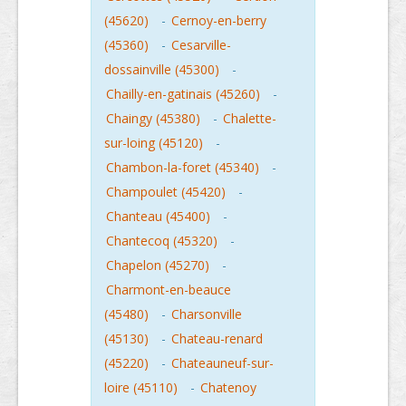
(45620)
-
Cernoy-en-berry
(45360)
-
Cesarville-
dossainville (45300)
-
Chailly-en-gatinais (45260)
-
Chaingy (45380)
-
Chalette-
sur-loing (45120)
-
Chambon-la-foret (45340)
-
Champoulet (45420)
-
Chanteau (45400)
-
Chantecoq (45320)
-
Chapelon (45270)
-
Charmont-en-beauce
(45480)
-
Charsonville
(45130)
-
Chateau-renard
(45220)
-
Chateauneuf-sur-
loire (45110)
-
Chatenoy