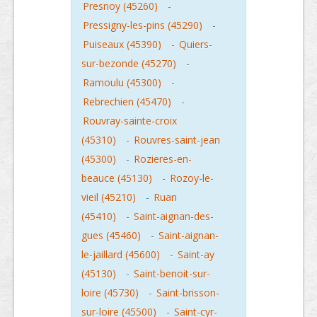
Presnoy (45260)
-
Pressigny-les-pins (45290)
-
Puiseaux (45390)
-
Quiers-
sur-bezonde (45270)
-
Ramoulu (45300)
-
Rebrechien (45470)
-
Rouvray-sainte-croix
(45310)
-
Rouvres-saint-jean
(45300)
-
Rozieres-en-
beauce (45130)
-
Rozoy-le-
vieil (45210)
-
Ruan
(45410)
-
Saint-aignan-des-
gues (45460)
-
Saint-aignan-
le-jaillard (45600)
-
Saint-ay
(45130)
-
Saint-benoit-sur-
loire (45730)
-
Saint-brisson-
sur-loire (45500)
-
Saint-cyr-