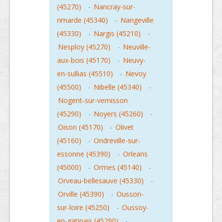
(45270)
-
Nancray-sur-
rimarde (45340)
-
Nangeville
(45330)
-
Nargis (45210)
-
Nesploy (45270)
-
Neuville-
aux-bois (45170)
-
Neuvy-
en-sullias (45510)
-
Nevoy
(45500)
-
Nibelle (45340)
-
Nogent-sur-vernisson
(45290)
-
Noyers (45260)
-
Oison (45170)
-
Olivet
(45160)
-
Ondreville-sur-
essonne (45390)
-
Orleans
(45000)
-
Ormes (45140)
-
Orveau-bellesauve (45330)
-
Orville (45390)
-
Ousson-
sur-loire (45250)
-
Oussoy-
en-gatinais (45290)
-