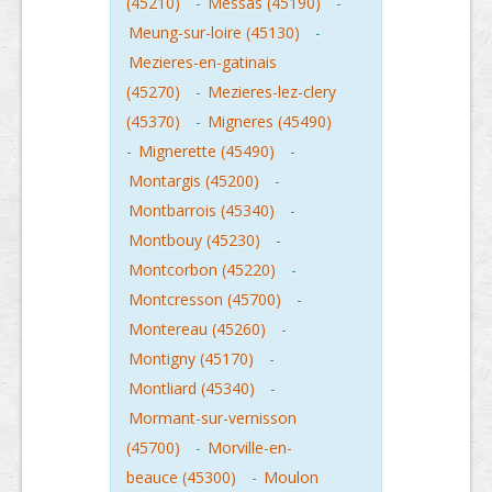
(45210)
-
Messas (45190)
-
Meung-sur-loire (45130)
-
Mezieres-en-gatinais
(45270)
-
Mezieres-lez-clery
(45370)
-
Migneres (45490)
-
Mignerette (45490)
-
Montargis (45200)
-
Montbarrois (45340)
-
Montbouy (45230)
-
Montcorbon (45220)
-
Montcresson (45700)
-
Montereau (45260)
-
Montigny (45170)
-
Montliard (45340)
-
Mormant-sur-vernisson
(45700)
-
Morville-en-
beauce (45300)
-
Moulon