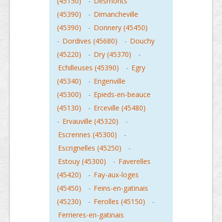
(45150)
-
Desmonts
(45390)
-
Dimancheville
(45390)
-
Donnery (45450)
-
Dordives (45680)
-
Douchy
(45220)
-
Dry (45370)
-
Echilleuses (45390)
-
Egry
(45340)
-
Engenville
(45300)
-
Epieds-en-beauce
(45130)
-
Erceville (45480)
-
Ervauville (45320)
-
Escrennes (45300)
-
Escrignelles (45250)
-
Estouy (45300)
-
Faverelles
(45420)
-
Fay-aux-loges
(45450)
-
Feins-en-gatinais
(45230)
-
Ferolles (45150)
-
Ferrieres-en-gatinais