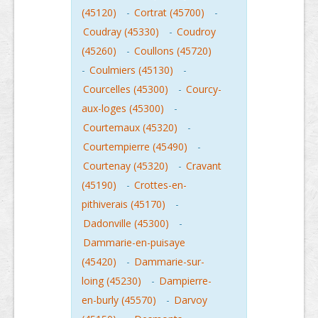
(45120)
-
Cortrat (45700)
-
Coudray (45330)
-
Coudroy
(45260)
-
Coullons (45720)
-
Coulmiers (45130)
-
Courcelles (45300)
-
Courcy-
aux-loges (45300)
-
Courtemaux (45320)
-
Courtempierre (45490)
-
Courtenay (45320)
-
Cravant
(45190)
-
Crottes-en-
pithiverais (45170)
-
Dadonville (45300)
-
Dammarie-en-puisaye
(45420)
-
Dammarie-sur-
loing (45230)
-
Dampierre-
en-burly (45570)
-
Darvoy