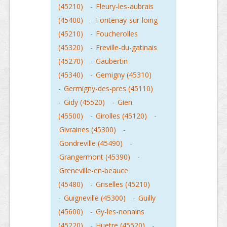
(45210)
-
Fleury-les-aubrais
(45400)
-
Fontenay-sur-loing
(45210)
-
Foucherolles
(45320)
-
Freville-du-gatinais
(45270)
-
Gaubertin
(45340)
-
Gemigny (45310)
-
Germigny-des-pres (45110)
-
Gidy (45520)
-
Gien
(45500)
-
Girolles (45120)
-
Givraines (45300)
-
Gondreville (45490)
-
Grangermont (45390)
-
Greneville-en-beauce
(45480)
-
Griselles (45210)
-
Guigneville (45300)
-
Guilly
(45600)
-
Gy-les-nonains
(45220)
-
Huetre (45520)
-