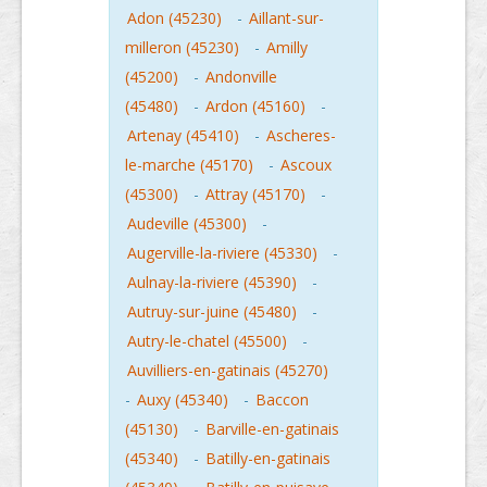
Adon (45230)
-
Aillant-sur-
milleron (45230)
-
Amilly
(45200)
-
Andonville
(45480)
-
Ardon (45160)
-
Artenay (45410)
-
Ascheres-
le-marche (45170)
-
Ascoux
(45300)
-
Attray (45170)
-
Audeville (45300)
-
Augerville-la-riviere (45330)
-
Aulnay-la-riviere (45390)
-
Autruy-sur-juine (45480)
-
Autry-le-chatel (45500)
-
Auvilliers-en-gatinais (45270)
-
Auxy (45340)
-
Baccon
(45130)
-
Barville-en-gatinais
(45340)
-
Batilly-en-gatinais