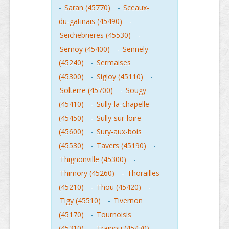
-
Saran (45770)
-
Sceaux-
du-gatinais (45490)
-
Seichebrieres (45530)
-
Semoy (45400)
-
Sennely
(45240)
-
Sermaises
(45300)
-
Sigloy (45110)
-
Solterre (45700)
-
Sougy
(45410)
-
Sully-la-chapelle
(45450)
-
Sully-sur-loire
(45600)
-
Sury-aux-bois
(45530)
-
Tavers (45190)
-
Thignonville (45300)
-
Thimory (45260)
-
Thorailles
(45210)
-
Thou (45420)
-
Tigy (45510)
-
Tivernon
(45170)
-
Tournoisis
(45310)
-
Trainou (45470)
-