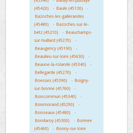
(45340)
-
Batilly-en-puisaye
(45420)
-
Baule (45130)
-
Bazoches-les-gallerandes
(45480)
-
Bazoches-sur-le-
betz (45210)
-
Beauchamps-
sur-huillard (45270)
-
Beaugency (45190)
-
Beaulieu-sur-loire (45630)
-
Beaune-la-rolande (45340)
-
Bellegarde (45270)
-
Boesses (45390)
-
Boigny-
sur-bionne (45760)
-
Boiscommun (45340)
-
Boismorand (45290)
-
Boisseaux (45480)
-
Bondaroy (45300)
-
Bonnee
(45460)
-
Bonny-sur-loire