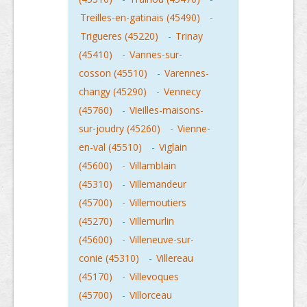
Treilles-en-gatinais (45490)
-
Trigueres (45220)
-
Trinay
(45410)
-
Vannes-sur-
cosson (45510)
-
Varennes-
changy (45290)
-
Vennecy
(45760)
-
Vieilles-maisons-
sur-joudry (45260)
-
Vienne-
en-val (45510)
-
Viglain
(45600)
-
Villamblain
(45310)
-
Villemandeur
(45700)
-
Villemoutiers
(45270)
-
Villemurlin
(45600)
-
Villeneuve-sur-
conie (45310)
-
Villereau
(45170)
-
Villevoques
(45700)
-
Villorceau