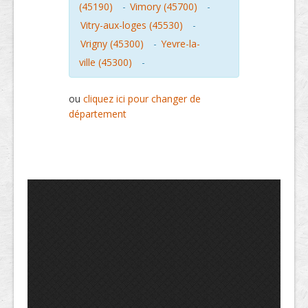
(45190)
-
Vimory (45700)
-
Vitry-aux-loges (45530)
-
Vrigny (45300)
-
Yevre-la-
ville (45300)
-
ou
cliquez ici pour changer de
département