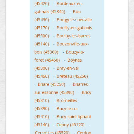
(45420)
-
Bordeaux-en-
gatinais (45340)
-
Bou
(45430)
-
Bougy-lez-neuville
(45170)
-
Bouilly-en-gatinais
(45300)
-
Boulay-les-barres
(45140)
-
Bouzonville-aux-
bois (45300)
-
Bouzy-la-
foret (45460)
-
Boynes
(45300)
-
Bray-en-val
(45460)
-
Breteau (45250)
-
Briare (45250)
-
Briarres-
sur-essonne (45390)
-
Bricy
(45310)
-
Bromeilles
(45390)
-
Bucy-le-roi
(45410)
-
Bucy-saint-liphard
(45140)
-
Cepoy (45120)
-
Cercottes (45520)
-
Cerdon