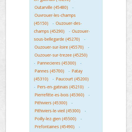
Outarville (45480)
-
Ouvrouer-les-champs
(45150)
-
Ouzouer-des-
champs (45290)
-
Ouzouer-
sous-bellegarde (45270)
-
Ouzouer-sur-loire (45570)
-
Ouzouer-sur-trezee (45250)
-
Pannecieres (45300)
-
Pannes (45700)
-
Patay
(45310)
-
Paucourt (45200)
-
Pers-en-gatinais (45210)
-
Pierrefitte-es-bois (45360)
-
Pithiviers (45300)
-
Pithiviers-le-vieil (45300)
-
Poilly-lez-gien (45500)
-
Prefontaines (45490)
-