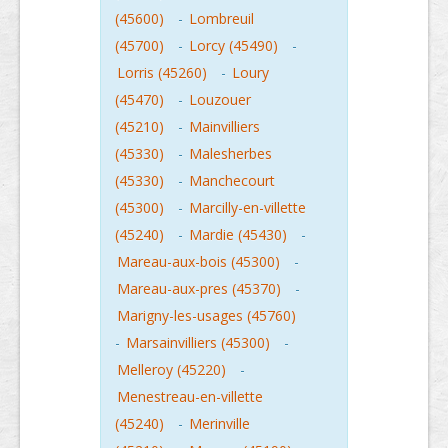
(45600)
-
Lombreuil
(45700)
-
Lorcy (45490)
-
Lorris (45260)
-
Loury
(45470)
-
Louzouer
(45210)
-
Mainvilliers
(45330)
-
Malesherbes
(45330)
-
Manchecourt
(45300)
-
Marcilly-en-villette
(45240)
-
Mardie (45430)
-
Mareau-aux-bois (45300)
-
Mareau-aux-pres (45370)
-
Marigny-les-usages (45760)
-
Marsainvilliers (45300)
-
Melleroy (45220)
-
Menestreau-en-villette
(45240)
-
Merinville