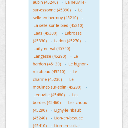
aubin (45240)
-
La neuville-
sur-essonne (45390)
-
La
selle-en-hermoy (45210)
-
La selle-sur-le-bied (45210)
-
Laas (45300)
-
Labrosse
(45330)
-
Ladon (45270)
-
Lailly-en-val (45740)
-
Langesse (45290)
-
Le
bardon (45130)
-
Le bignon-
mirabeau (45210)
-
Le
charme (45230)
-
Le
moulinet-sur-solin (45290)
-
Leouville (45480)
-
Les
bordes (45460)
-
Les choux
(45290)
-
Ligny-le-ribault
(45240)
-
Lion-en-beauce
(45410)
-
Lion-en-sullias