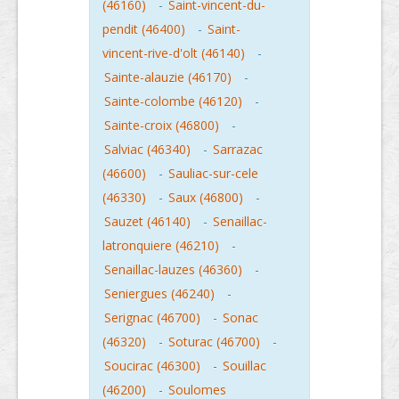
(46160)
-
Saint-vincent-du-
pendit (46400)
-
Saint-
vincent-rive-d'olt (46140)
-
Sainte-alauzie (46170)
-
Sainte-colombe (46120)
-
Sainte-croix (46800)
-
Salviac (46340)
-
Sarrazac
(46600)
-
Sauliac-sur-cele
(46330)
-
Saux (46800)
-
Sauzet (46140)
-
Senaillac-
latronquiere (46210)
-
Senaillac-lauzes (46360)
-
Seniergues (46240)
-
Serignac (46700)
-
Sonac
(46320)
-
Soturac (46700)
-
Soucirac (46300)
-
Souillac
(46200)
-
Soulomes