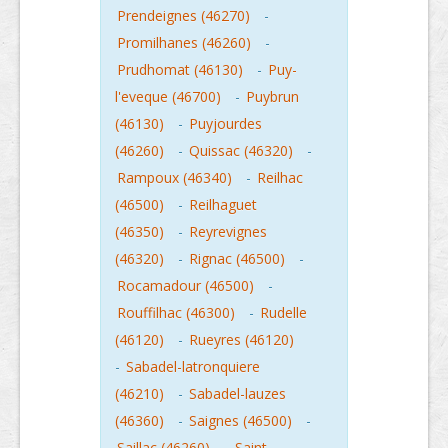
Prendeignes (46270)
-
Promilhanes (46260)
-
Prudhomat (46130)
-
Puy-
l'eveque (46700)
-
Puybrun
(46130)
-
Puyjourdes
(46260)
-
Quissac (46320)
-
Rampoux (46340)
-
Reilhac
(46500)
-
Reilhaguet
(46350)
-
Reyrevignes
(46320)
-
Rignac (46500)
-
Rocamadour (46500)
-
Rouffilhac (46300)
-
Rudelle
(46120)
-
Rueyres (46120)
-
Sabadel-latronquiere
(46210)
-
Sabadel-lauzes
(46360)
-
Saignes (46500)
-
Saillac (46260)
-
Saint-