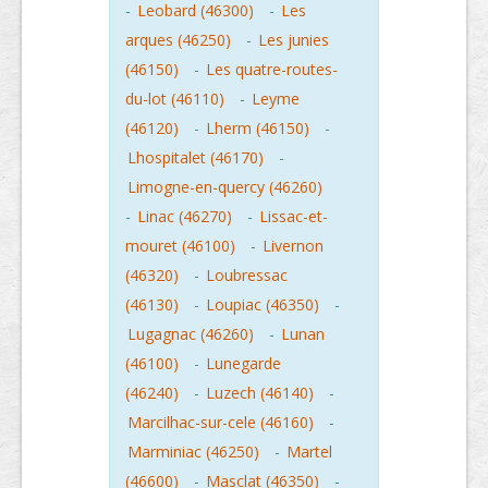
-
Leobard (46300)
-
Les
arques (46250)
-
Les junies
(46150)
-
Les quatre-routes-
du-lot (46110)
-
Leyme
(46120)
-
Lherm (46150)
-
Lhospitalet (46170)
-
Limogne-en-quercy (46260)
-
Linac (46270)
-
Lissac-et-
mouret (46100)
-
Livernon
(46320)
-
Loubressac
(46130)
-
Loupiac (46350)
-
Lugagnac (46260)
-
Lunan
(46100)
-
Lunegarde
(46240)
-
Luzech (46140)
-
Marcilhac-sur-cele (46160)
-
Marminiac (46250)
-
Martel
(46600)
-
Masclat (46350)
-