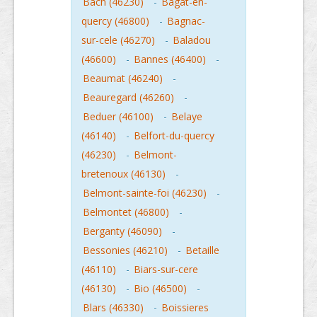
Bach (46230)
-
Bagat-en-
quercy (46800)
-
Bagnac-
sur-cele (46270)
-
Baladou
(46600)
-
Bannes (46400)
-
Beaumat (46240)
-
Beauregard (46260)
-
Beduer (46100)
-
Belaye
(46140)
-
Belfort-du-quercy
(46230)
-
Belmont-
bretenoux (46130)
-
Belmont-sainte-foi (46230)
-
Belmontet (46800)
-
Berganty (46090)
-
Bessonies (46210)
-
Betaille
(46110)
-
Biars-sur-cere
(46130)
-
Bio (46500)
-
Blars (46330)
-
Boissieres