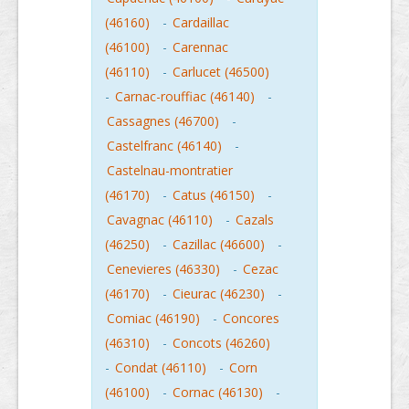
(46160)
-
Cardaillac
(46100)
-
Carennac
(46110)
-
Carlucet (46500)
-
Carnac-rouffiac (46140)
-
Cassagnes (46700)
-
Castelfranc (46140)
-
Castelnau-montratier
(46170)
-
Catus (46150)
-
Cavagnac (46110)
-
Cazals
(46250)
-
Cazillac (46600)
-
Cenevieres (46330)
-
Cezac
(46170)
-
Cieurac (46230)
-
Comiac (46190)
-
Concores
(46310)
-
Concots (46260)
-
Condat (46110)
-
Corn
(46100)
-
Cornac (46130)
-