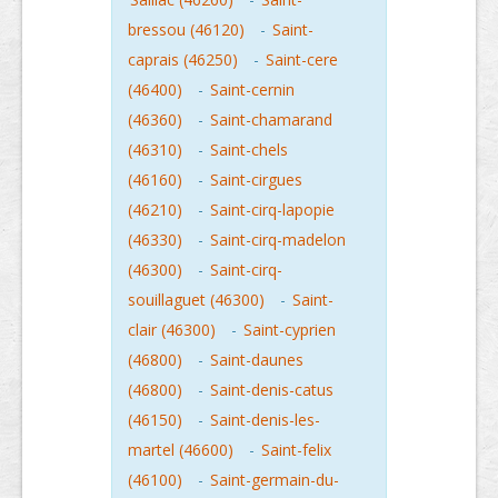
bressou (46120)
-
Saint-
caprais (46250)
-
Saint-cere
(46400)
-
Saint-cernin
(46360)
-
Saint-chamarand
(46310)
-
Saint-chels
(46160)
-
Saint-cirgues
(46210)
-
Saint-cirq-lapopie
(46330)
-
Saint-cirq-madelon
(46300)
-
Saint-cirq-
souillaguet (46300)
-
Saint-
clair (46300)
-
Saint-cyprien
(46800)
-
Saint-daunes
(46800)
-
Saint-denis-catus
(46150)
-
Saint-denis-les-
martel (46600)
-
Saint-felix
(46100)
-
Saint-germain-du-