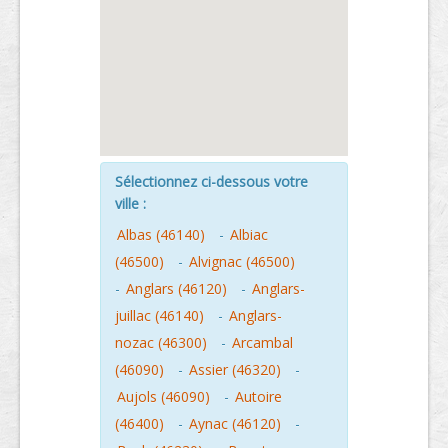
Sélectionnez ci-dessous votre
ville :
Albas (46140)
-
Albiac
(46500)
-
Alvignac (46500)
-
Anglars (46120)
-
Anglars-
juillac (46140)
-
Anglars-
nozac (46300)
-
Arcambal
(46090)
-
Assier (46320)
-
Aujols (46090)
-
Autoire
(46400)
-
Aynac (46120)
-