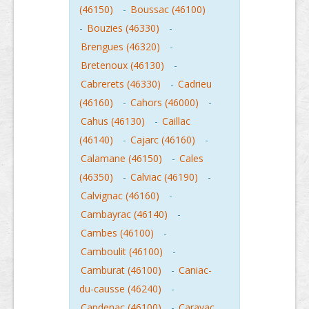
(46150)
-
Boussac (46100)
-
Bouzies (46330)
-
Brengues (46320)
-
Bretenoux (46130)
-
Cabrerets (46330)
-
Cadrieu
(46160)
-
Cahors (46000)
-
Cahus (46130)
-
Caillac
(46140)
-
Cajarc (46160)
-
Calamane (46150)
-
Cales
(46350)
-
Calviac (46190)
-
Calvignac (46160)
-
Cambayrac (46140)
-
Cambes (46100)
-
Camboulit (46100)
-
Camburat (46100)
-
Caniac-
du-causse (46240)
-
Capdenac (46100)
-
Carayac