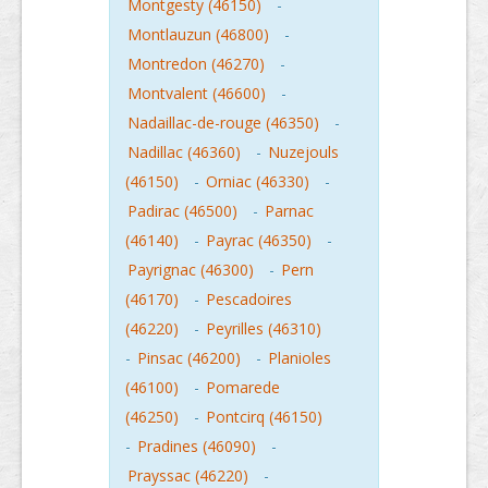
Montgesty (46150)
-
Montlauzun (46800)
-
Montredon (46270)
-
Montvalent (46600)
-
Nadaillac-de-rouge (46350)
-
Nadillac (46360)
-
Nuzejouls
(46150)
-
Orniac (46330)
-
Padirac (46500)
-
Parnac
(46140)
-
Payrac (46350)
-
Payrignac (46300)
-
Pern
(46170)
-
Pescadoires
(46220)
-
Peyrilles (46310)
-
Pinsac (46200)
-
Planioles
(46100)
-
Pomarede
(46250)
-
Pontcirq (46150)
-
Pradines (46090)
-
Prayssac (46220)
-