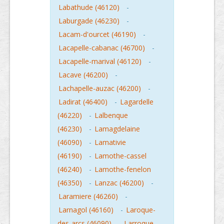
Labathude (46120)
-
Laburgade (46230)
-
Lacam-d'ourcet (46190)
-
Lacapelle-cabanac (46700)
-
Lacapelle-marival (46120)
-
Lacave (46200)
-
Lachapelle-auzac (46200)
-
Ladirat (46400)
-
Lagardelle
(46220)
-
Lalbenque
(46230)
-
Lamagdelaine
(46090)
-
Lamativie
(46190)
-
Lamothe-cassel
(46240)
-
Lamothe-fenelon
(46350)
-
Lanzac (46200)
-
Laramiere (46260)
-
Larnagol (46160)
-
Laroque-
des-arcs (46090)
-
Larroque-