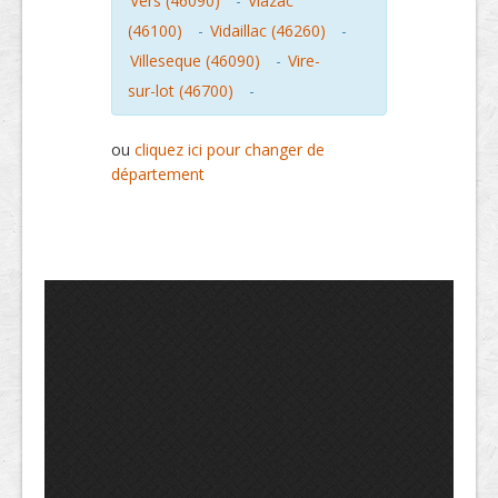
Vers (46090)
-
Viazac
(46100)
-
Vidaillac (46260)
-
Villeseque (46090)
-
Vire-
sur-lot (46700)
-
ou
cliquez ici pour changer de
département