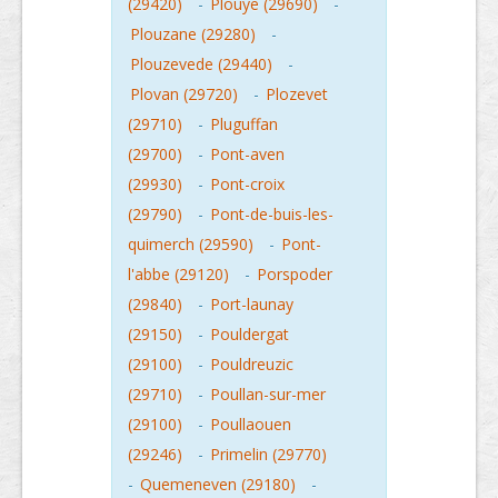
(29420)
-
Plouye (29690)
-
Plouzane (29280)
-
Plouzevede (29440)
-
Plovan (29720)
-
Plozevet
(29710)
-
Pluguffan
(29700)
-
Pont-aven
(29930)
-
Pont-croix
(29790)
-
Pont-de-buis-les-
quimerch (29590)
-
Pont-
l'abbe (29120)
-
Porspoder
(29840)
-
Port-launay
(29150)
-
Pouldergat
(29100)
-
Pouldreuzic
(29710)
-
Poullan-sur-mer
(29100)
-
Poullaouen
(29246)
-
Primelin (29770)
-
Quemeneven (29180)
-