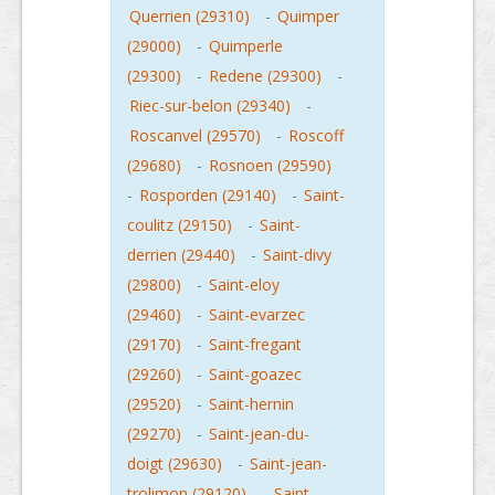
Querrien (29310)
-
Quimper
(29000)
-
Quimperle
(29300)
-
Redene (29300)
-
Riec-sur-belon (29340)
-
Roscanvel (29570)
-
Roscoff
(29680)
-
Rosnoen (29590)
-
Rosporden (29140)
-
Saint-
coulitz (29150)
-
Saint-
derrien (29440)
-
Saint-divy
(29800)
-
Saint-eloy
(29460)
-
Saint-evarzec
(29170)
-
Saint-fregant
(29260)
-
Saint-goazec
(29520)
-
Saint-hernin
(29270)
-
Saint-jean-du-
doigt (29630)
-
Saint-jean-
trolimon (29120)
-
Saint-