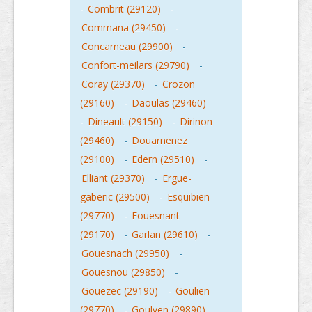
-
Combrit (29120)
-
Commana (29450)
-
Concarneau (29900)
-
Confort-meilars (29790)
-
Coray (29370)
-
Crozon
(29160)
-
Daoulas (29460)
-
Dineault (29150)
-
Dirinon
(29460)
-
Douarnenez
(29100)
-
Edern (29510)
-
Elliant (29370)
-
Ergue-
gaberic (29500)
-
Esquibien
(29770)
-
Fouesnant
(29170)
-
Garlan (29610)
-
Gouesnach (29950)
-
Gouesnou (29850)
-
Gouezec (29190)
-
Goulien
(29770)
-
Goulven (29890)