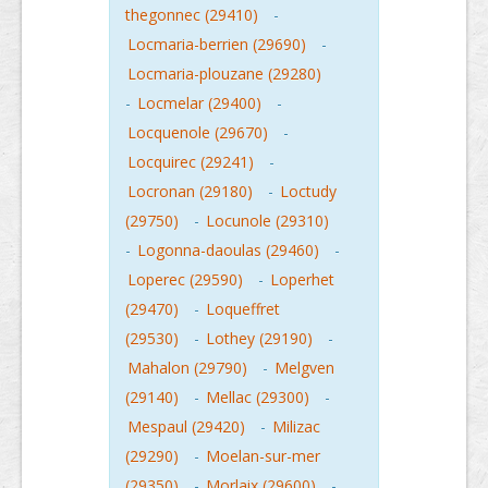
thegonnec (29410)
-
Locmaria-berrien (29690)
-
Locmaria-plouzane (29280)
-
Locmelar (29400)
-
Locquenole (29670)
-
Locquirec (29241)
-
Locronan (29180)
-
Loctudy
(29750)
-
Locunole (29310)
-
Logonna-daoulas (29460)
-
Loperec (29590)
-
Loperhet
(29470)
-
Loqueffret
(29530)
-
Lothey (29190)
-
Mahalon (29790)
-
Melgven
(29140)
-
Mellac (29300)
-
Mespaul (29420)
-
Milizac
(29290)
-
Moelan-sur-mer
(29350)
-
Morlaix (29600)
-