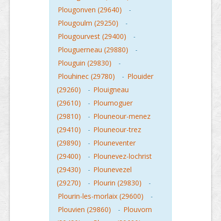
Plougonven (29640)
-
Plougoulm (29250)
-
Plougourvest (29400)
-
Plouguerneau (29880)
-
Plouguin (29830)
-
Plouhinec (29780)
-
Plouider
(29260)
-
Plouigneau
(29610)
-
Ploumoguer
(29810)
-
Plouneour-menez
(29410)
-
Plouneour-trez
(29890)
-
Plouneventer
(29400)
-
Plounevez-lochrist
(29430)
-
Plounevezel
(29270)
-
Plourin (29830)
-
Plourin-les-morlaix (29600)
-
Plouvien (29860)
-
Plouvorn