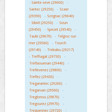
-
Sainte-seve (29600)
-
Santec (29250)
-
Scaer
(29390)
-
Scrignac (29640)
-
Sibiril (29250)
-
Sizun
(29450)
-
Spezet (29540)
-
Taule (29670)
-
Telgruc-sur-
mer (29560)
-
Tourch
(29140)
-
Trebabu (29217)
-
Treffiagat (29730)
-
Treflaouenan (29440)
-
Treflevenez (29800)
-
Treflez (29430)
-
Tregarantec (29260)
-
Tregarvan (29560)
-
Treglonou (29870)
-
Tregourez (29970)
-
Treguennec (29720)
-