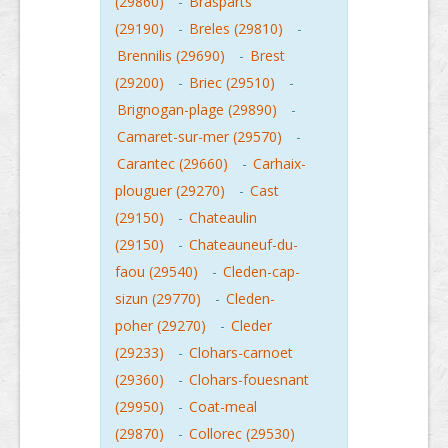
(29860)
-
Brasparts
(29190)
-
Breles (29810)
-
Brennilis (29690)
-
Brest
(29200)
-
Briec (29510)
-
Brignogan-plage (29890)
-
Camaret-sur-mer (29570)
-
Carantec (29660)
-
Carhaix-
plouguer (29270)
-
Cast
(29150)
-
Chateaulin
(29150)
-
Chateauneuf-du-
faou (29540)
-
Cleden-cap-
sizun (29770)
-
Cleden-
poher (29270)
-
Cleder
(29233)
-
Clohars-carnoet
(29360)
-
Clohars-fouesnant
(29950)
-
Coat-meal
(29870)
-
Collorec (29530)