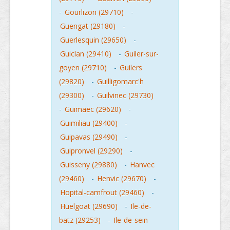
-
Gourlizon (29710)
-
Guengat (29180)
-
Guerlesquin (29650)
-
Guiclan (29410)
-
Guiler-sur-
goyen (29710)
-
Guilers
(29820)
-
Guilligomarc'h
(29300)
-
Guilvinec (29730)
-
Guimaec (29620)
-
Guimiliau (29400)
-
Guipavas (29490)
-
Guipronvel (29290)
-
Guisseny (29880)
-
Hanvec
(29460)
-
Henvic (29670)
-
Hopital-camfrout (29460)
-
Huelgoat (29690)
-
Ile-de-
batz (29253)
-
Ile-de-sein