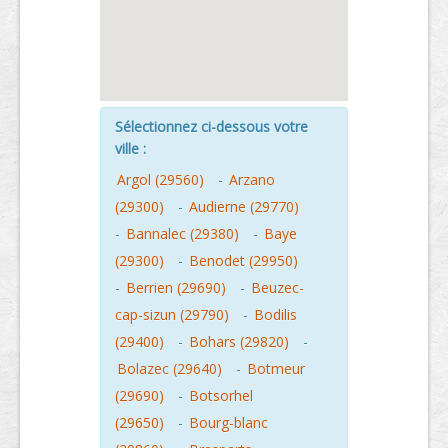
Sélectionnez ci-dessous votre
ville :
Argol (29560)
-
Arzano
(29300)
-
Audierne (29770)
-
Bannalec (29380)
-
Baye
(29300)
-
Benodet (29950)
-
Berrien (29690)
-
Beuzec-
cap-sizun (29790)
-
Bodilis
(29400)
-
Bohars (29820)
-
Bolazec (29640)
-
Botmeur
(29690)
-
Botsorhel
(29650)
-
Bourg-blanc