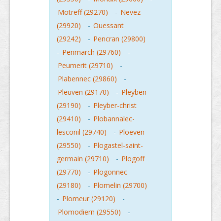
Motreff (29270)
-
Nevez
(29920)
-
Ouessant
(29242)
-
Pencran (29800)
-
Penmarch (29760)
-
Peumerit (29710)
-
Plabennec (29860)
-
Pleuven (29170)
-
Pleyben
(29190)
-
Pleyber-christ
(29410)
-
Plobannalec-
lesconil (29740)
-
Ploeven
(29550)
-
Plogastel-saint-
germain (29710)
-
Plogoff
(29770)
-
Plogonnec
(29180)
-
Plomelin (29700)
-
Plomeur (29120)
-
Plomodiern (29550)
-