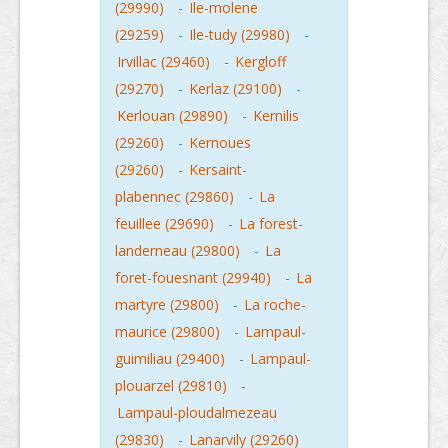
(29990)
-
Ile-molene
(29259)
-
Ile-tudy (29980)
-
Irvillac (29460)
-
Kergloff
(29270)
-
Kerlaz (29100)
-
Kerlouan (29890)
-
Kernilis
(29260)
-
Kernoues
(29260)
-
Kersaint-
plabennec (29860)
-
La
feuillee (29690)
-
La forest-
landerneau (29800)
-
La
foret-fouesnant (29940)
-
La
martyre (29800)
-
La roche-
maurice (29800)
-
Lampaul-
guimiliau (29400)
-
Lampaul-
plouarzel (29810)
-
Lampaul-ploudalmezeau
(29830)
-
Lanarvily (29260)