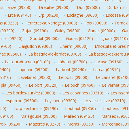
ur-arize (09350)
-
Dreuilhe (09300)
-
Dun (09600)
-
Durban-sur-
)
-
Erce (09140)
-
Erp (09200)
-
Esclagne (09600)
-
Escosse (09
s (09230)
-
Ferrieres-sur-ariege (09000)
-
Foix (09000)
-
Fornex 
 (09290)
-
Gajan (09190)
-
Galey (09800)
-
Ganac (09000)
-
Gar
lier (09220)
-
Gourbit (09400)
-
Gudas (09120)
-
Ignaux (09110)
(09700)
-
L'aiguillon (09300)
-
L'herm (09000)
-
L'hospitalet-pres-
nac (09500)
-
La bastide-de-lordat (09700)
-
La bastide-de-serou 
-
La tour-du-crieu (09100)
-
Labatut (09700)
-
Lacave (09160)
9400)
-
Lapenne (09500)
-
Larbont (09240)
-
Larcat (09310)
-
09310)
-
Lavelanet (09300)
-
Le bosc (09000)
-
Le carlaret (0910
 pla (09460)
-
Le port (09320)
-
Le puch (09460)
-
Le vernet (097
-
Les bordes-sur-lez (09800)
-
Les cabannes (09310)
-
Les issar
-
Lesparrou (09300)
-
Leychert (09300)
-
Lezat-sur-leze (09210)
250)
-
Lorp-sentaraille (09190)
-
Loubaut (09350)
-
Loubens (091
(09100)
-
Malegoude (09500)
-
Malleon (09120)
-
Manses (0950
roix (09230)
-
Mazeres (09270)
-
Meras (09350)
-
Mercenac (09