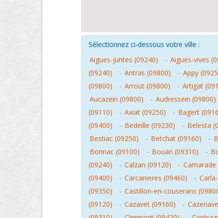
Sélectionnez ci-dessous votre ville :
Aigues-juntes (09240)
-
Aigues-vives (
(09240)
-
Antras (09800)
-
Appy (0925
(09800)
-
Arrout (09800)
-
Artigat (09
Aucazein (09800)
-
Audressein (09800)
(09110)
-
Axiat (09250)
-
Bagert (091
(09400)
-
Bedeille (09230)
-
Belesta (
Bestiac (09250)
-
Betchat (09160)
-
B
Bonnac (09100)
-
Bouan (09310)
-
Bo
(09240)
-
Calzan (09120)
-
Camarade 
(09400)
-
Carcanieres (09460)
-
Carla
(09350)
-
Castillon-en-couserans (0980
(09120)
-
Cazavet (09160)
-
Cazenave-
(09310)
-
Clermont (09420)
-
Contraz