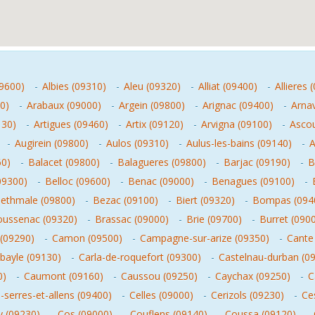
09600)
-
Albies (09310)
-
Aleu (09320)
-
Alliat (09400)
-
Allieres 
0)
-
Arabaux (09000)
-
Argein (09800)
-
Arignac (09400)
-
Arna
130)
-
Artigues (09460)
-
Artix (09120)
-
Arvigna (09100)
-
Ascou
-
Augirein (09800)
-
Aulos (09310)
-
Aulus-les-bains (09140)
-
A
60)
-
Balacet (09800)
-
Balagueres (09800)
-
Barjac (09190)
-
B
09300)
-
Belloc (09600)
-
Benac (09000)
-
Benagues (09100)
-
ethmale (09800)
-
Bezac (09100)
-
Biert (09320)
-
Bompas (094
ussenac (09320)
-
Brassac (09000)
-
Brie (09700)
-
Burret (090
(09290)
-
Camon (09500)
-
Campagne-sur-arize (09350)
-
Cante
-bayle (09130)
-
Carla-de-roquefort (09300)
-
Castelnau-durban (0
0)
-
Caumont (09160)
-
Caussou (09250)
-
Caychax (09250)
-
C
serres-et-allens (09400)
-
Celles (09000)
-
Cerizols (09230)
-
Ce
y (09230)
-
Cos (09000)
-
Couflens (09140)
-
Coussa (09120)
-