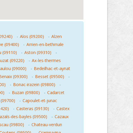
(09240)
-
Alos (09200)
-
Alzen
ve (09400)
-
Arrien-en-bethmale
 (09110)
-
Aston (09310)
-
uzat (09220)
-
Ax-les-thermes
aulou (09000)
-
Bedeilhac-et-aynat
Benaix (09300)
-
Besset (09500)
-
00)
-
Bonac-irazein (09800)
-
00)
-
Buzan (09800)
-
Cadarcet
 (09700)
-
Capoulet-et-junac
9420)
-
Casteras (09130)
-
Castex
azals-des-bayles (09500)
-
Cazaux
scau (09800)
-
Chateau-verdun
Coutens (09500)
-
Crampagna