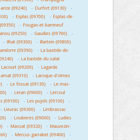
arize (09240)
-
Durfort (09130)
-
100)
-
Esplas (09700)
-
Esplas-de-
(09350)
-
Fougax-et-barrineuf
anou (09250)
-
Gaudies (09700)
-
-
Ilhat (09300)
-
Illartein (09800)
l'andorre (09390)
-
La bastide-de-
(09240)
-
La bastide-du-salat
-
Lacourt (09200)
-
Lagarde
Larnat (09310)
-
Laroque-d'olmes
0)
-
Le fossat (09130)
-
Le mas-
00)
-
Leran (09600)
-
Lercoul
ds (09100)
-
Les pujols (09100)
-
-
Lieurac (09300)
-
Limbrassac
20)
-
Loubieres (09000)
-
Ludies
0)
-
Massat (09320)
-
Mauvezin-
160)
-
Mercus-garrabet (09400)
-