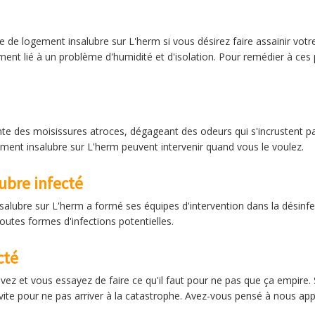
e de logement insalubre sur L'herm si vous désirez faire assainir vot
ent lié à un problème d'humidité et d'isolation. Pour remédier à ce
te des moisissures atroces, dégageant des odeurs qui s'incrustent p
ment insalubre sur L'herm peuvent intervenir quand vous le voulez.
ubre infecté
lubre sur L'herm a formé ses équipes d'intervention dans la désinfec
outes formes d'infections potentielles.
cté
vez et vous essayez de faire ce qu'il faut pour ne pas que ça empire. 
s vite pour ne pas arriver à la catastrophe. Avez-vous pensé à nous app