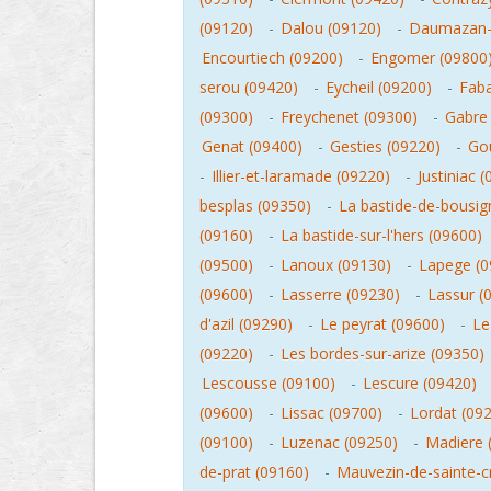
(09120)
-
Dalou (09120)
-
Daumazan-s
Encourtiech (09200)
-
Engomer (09800
serou (09420)
-
Eycheil (09200)
-
Faba
(09300)
-
Freychenet (09300)
-
Gabre
Genat (09400)
-
Gesties (09220)
-
Gou
-
Illier-et-laramade (09220)
-
Justiniac 
besplas (09350)
-
La bastide-de-bousig
(09160)
-
La bastide-sur-l'hers (09600)
(09500)
-
Lanoux (09130)
-
Lapege (0
(09600)
-
Lasserre (09230)
-
Lassur (
d'azil (09290)
-
Le peyrat (09600)
-
Le
(09220)
-
Les bordes-sur-arize (09350)
Lescousse (09100)
-
Lescure (09420)
(09600)
-
Lissac (09700)
-
Lordat (09
(09100)
-
Luzenac (09250)
-
Madiere 
de-prat (09160)
-
Mauvezin-de-sainte-c