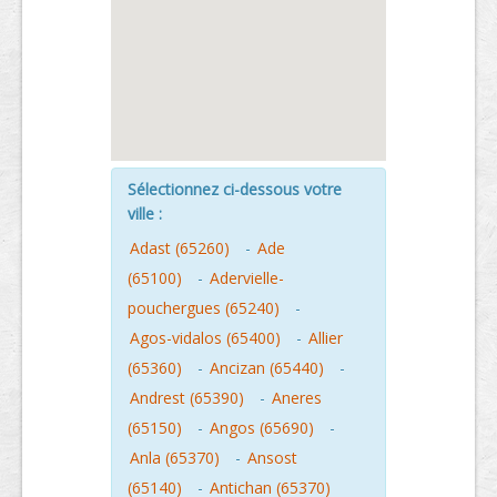
Sélectionnez ci-dessous votre
ville :
Adast (65260)
-
Ade
(65100)
-
Adervielle-
pouchergues (65240)
-
Agos-vidalos (65400)
-
Allier
(65360)
-
Ancizan (65440)
-
Andrest (65390)
-
Aneres
(65150)
-
Angos (65690)
-
Anla (65370)
-
Ansost
(65140)
-
Antichan (65370)