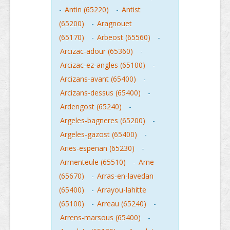
-
Antin (65220)
-
Antist
(65200)
-
Aragnouet
(65170)
-
Arbeost (65560)
-
Arcizac-adour (65360)
-
Arcizac-ez-angles (65100)
-
Arcizans-avant (65400)
-
Arcizans-dessus (65400)
-
Ardengost (65240)
-
Argeles-bagneres (65200)
-
Argeles-gazost (65400)
-
Aries-espenan (65230)
-
Armenteule (65510)
-
Arne
(65670)
-
Arras-en-lavedan
(65400)
-
Arrayou-lahitte
(65100)
-
Arreau (65240)
-
Arrens-marsous (65400)
-