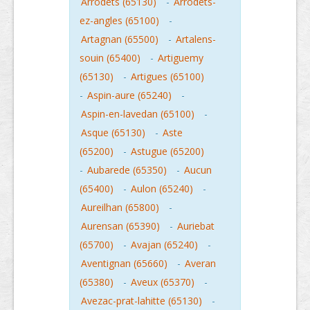
Arrodets (65130)
-
Arrodets-
ez-angles (65100)
-
Artagnan (65500)
-
Artalens-
souin (65400)
-
Artiguemy
(65130)
-
Artigues (65100)
-
Aspin-aure (65240)
-
Aspin-en-lavedan (65100)
-
Asque (65130)
-
Aste
(65200)
-
Astugue (65200)
-
Aubarede (65350)
-
Aucun
(65400)
-
Aulon (65240)
-
Aureilhan (65800)
-
Aurensan (65390)
-
Auriebat
(65700)
-
Avajan (65240)
-
Aventignan (65660)
-
Averan
(65380)
-
Aveux (65370)
-
Avezac-prat-lahitte (65130)
-