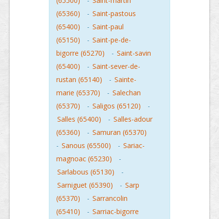
(65500)
-
Saint-martin
(65360)
-
Saint-pastous
(65400)
-
Saint-paul
(65150)
-
Saint-pe-de-
bigorre (65270)
-
Saint-savin
(65400)
-
Saint-sever-de-
rustan (65140)
-
Sainte-
marie (65370)
-
Salechan
(65370)
-
Saligos (65120)
-
Salles (65400)
-
Salles-adour
(65360)
-
Samuran (65370)
-
Sanous (65500)
-
Sariac-
magnoac (65230)
-
Sarlabous (65130)
-
Sarniguet (65390)
-
Sarp
(65370)
-
Sarrancolin
(65410)
-
Sarriac-bigorre