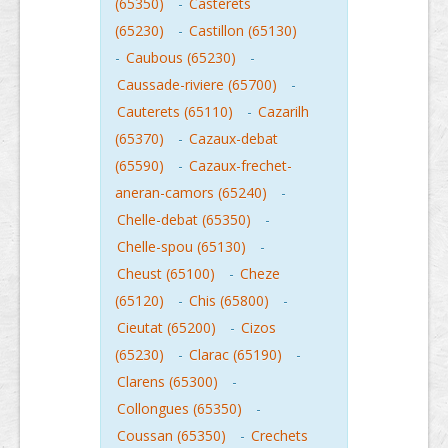
(65350)
-
Casterets
(65230)
-
Castillon (65130)
-
Caubous (65230)
-
Caussade-riviere (65700)
-
Cauterets (65110)
-
Cazarilh
(65370)
-
Cazaux-debat
(65590)
-
Cazaux-frechet-
aneran-camors (65240)
-
Chelle-debat (65350)
-
Chelle-spou (65130)
-
Cheust (65100)
-
Cheze
(65120)
-
Chis (65800)
-
Cieutat (65200)
-
Cizos
(65230)
-
Clarac (65190)
-
Clarens (65300)
-
Collongues (65350)
-
Coussan (65350)
-
Crechets