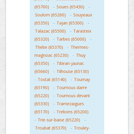
(65700)
-
Soues (65430)
-
Soulom (65260)
-
Souyeaux
(65350)
-
Tajan (65300)
-
Talazac (65500)
-
Tarasteix
(65320)
-
Tarbes (65000)
-
Thebe (65370)
-
Thermes-
magnoac (65230)
-
Thuy
(65350)
-
Tibiran-jaunac
(65660)
-
Tilhouse (65130)
-
Tostat (65140)
-
Tournay
(65190)
-
Tournous-darre
(65220)
-
Tournous-devant
(65330)
-
Tramezaigues
(65170)
-
Trebons (65200)
-
Trie-sur-baise (65220)
-
Troubat (65370)
-
Trouley-