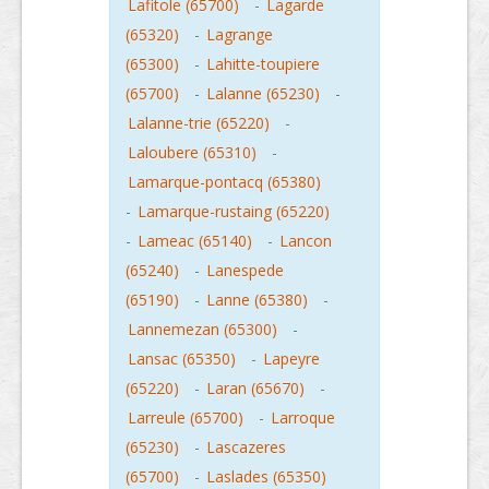
Lafitole (65700)
-
Lagarde
(65320)
-
Lagrange
(65300)
-
Lahitte-toupiere
(65700)
-
Lalanne (65230)
-
Lalanne-trie (65220)
-
Laloubere (65310)
-
Lamarque-pontacq (65380)
-
Lamarque-rustaing (65220)
-
Lameac (65140)
-
Lancon
(65240)
-
Lanespede
(65190)
-
Lanne (65380)
-
Lannemezan (65300)
-
Lansac (65350)
-
Lapeyre
(65220)
-
Laran (65670)
-
Larreule (65700)
-
Larroque
(65230)
-
Lascazeres
(65700)
-
Laslades (65350)