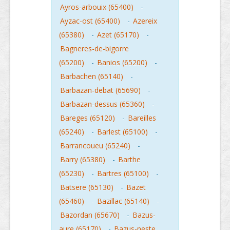
Ayros-arbouix (65400)
-
Ayzac-ost (65400)
-
Azereix
(65380)
-
Azet (65170)
-
Bagneres-de-bigorre
(65200)
-
Banios (65200)
-
Barbachen (65140)
-
Barbazan-debat (65690)
-
Barbazan-dessus (65360)
-
Bareges (65120)
-
Bareilles
(65240)
-
Barlest (65100)
-
Barrancoueu (65240)
-
Barry (65380)
-
Barthe
(65230)
-
Bartres (65100)
-
Batsere (65130)
-
Bazet
(65460)
-
Bazillac (65140)
-
Bazordan (65670)
-
Bazus-
aure (65170)
-
Bazus-neste