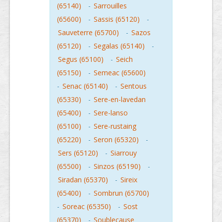
(65140)
-
Sarrouilles
(65600)
-
Sassis (65120)
-
Sauveterre (65700)
-
Sazos
(65120)
-
Segalas (65140)
-
Segus (65100)
-
Seich
(65150)
-
Semeac (65600)
-
Senac (65140)
-
Sentous
(65330)
-
Sere-en-lavedan
(65400)
-
Sere-lanso
(65100)
-
Sere-rustaing
(65220)
-
Seron (65320)
-
Sers (65120)
-
Siarrouy
(65500)
-
Sinzos (65190)
-
Siradan (65370)
-
Sireix
(65400)
-
Sombrun (65700)
-
Soreac (65350)
-
Sost
(65370)
-
Soublecause