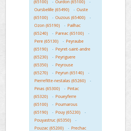
(65100)
-
Ourdon (65100)
-
Oursbelille (65490)
-
Ouste
(65100)
-
Ouzous (65400)
-
Ozon (65190)
-
Pailhac
(65240)
-
Pareac (65100)
-
Pere (65130)
-
Peyraube
(65190)
-
Peyret-saint-andre
(65230)
-
Peyriguere
(65350)
-
Peyrouse
(65270)
-
Peyrun (65140)
-
Pierrefitte-nestalas (65260)
-
Pinas (65300)
-
Pintac
(65320)
-
Poueyferre
(65100)
-
Poumarous
(65190)
-
Pouy (65230)
-
Pouyastruc (65350)
-
Pouzac (65200)
-
Prechac