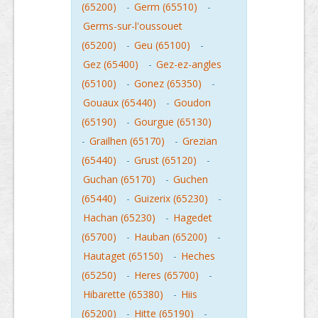
(65200)
-
Germ (65510)
-
Germs-sur-l'oussouet
(65200)
-
Geu (65100)
-
Gez (65400)
-
Gez-ez-angles
(65100)
-
Gonez (65350)
-
Gouaux (65440)
-
Goudon
(65190)
-
Gourgue (65130)
-
Grailhen (65170)
-
Grezian
(65440)
-
Grust (65120)
-
Guchan (65170)
-
Guchen
(65440)
-
Guizerix (65230)
-
Hachan (65230)
-
Hagedet
(65700)
-
Hauban (65200)
-
Hautaget (65150)
-
Heches
(65250)
-
Heres (65700)
-
Hibarette (65380)
-
Hiis
(65200)
-
Hitte (65190)
-