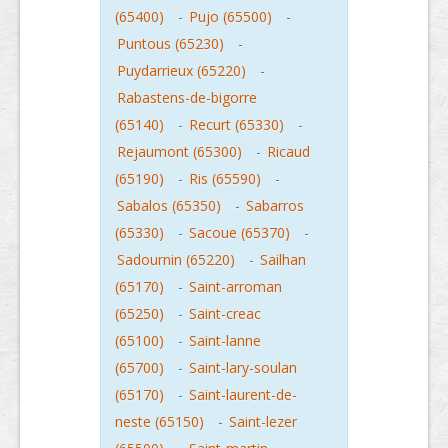
(65400)
-
Pujo (65500)
-
Puntous (65230)
-
Puydarrieux (65220)
-
Rabastens-de-bigorre
(65140)
-
Recurt (65330)
-
Rejaumont (65300)
-
Ricaud
(65190)
-
Ris (65590)
-
Sabalos (65350)
-
Sabarros
(65330)
-
Sacoue (65370)
-
Sadournin (65220)
-
Sailhan
(65170)
-
Saint-arroman
(65250)
-
Saint-creac
(65100)
-
Saint-lanne
(65700)
-
Saint-lary-soulan
(65170)
-
Saint-laurent-de-
neste (65150)
-
Saint-lezer