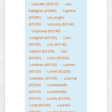
-
Lassales (65670)
-
Lau-
balagnas (65400)
-
Layrisse
(65380)
-
Les angles
(65100)
-
Lescurry (65140)
-
Lespouey (65190)
-
Lezignan (65100)
-
Lhez
(65190)
-
Liac (65140)
-
Libaros (65330)
-
Lies
(65200)
-
Lizos (65350)
-
Lombres (65150)
-
Lomne
(65130)
-
Lortet (65250)
-
Loubajac (65100)
-
Loucrup
(65200)
-
Loudenvielle
(65510)
-
Loudervielle
(65510)
-
Louey (65290)
-
Louit (65350)
-
Lourdes
(65100)
-
Loures-barousse