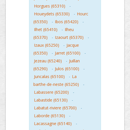
Horgues (65310)
-
Houeydets (65330)
-
Hourc
(65350)
-
Ibos (65420)
-
Ilhet (65410)
-
Ilheu
(65370)
-
Izaourt (65370)
-
Izaux (65250)
-
Jacque
(65350)
-
Jarret (65100)
-
Jezeau (65240)
-
Juillan
(65290)
-
Julos (65100)
-
Juncalas (65100)
-
La
barthe-de-neste (65250)
-
Labassere (65200)
-
Labastide (65130)
-
Labatut-riviere (65700)
-
Laborde (65130)
-
Lacassagne (65140)
-