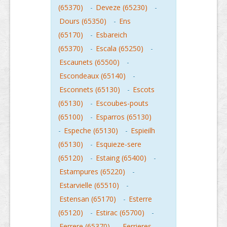
(65370)
-
Deveze (65230)
-
Dours (65350)
-
Ens
(65170)
-
Esbareich
(65370)
-
Escala (65250)
-
Escaunets (65500)
-
Escondeaux (65140)
-
Esconnets (65130)
-
Escots
(65130)
-
Escoubes-pouts
(65100)
-
Esparros (65130)
-
Espeche (65130)
-
Espieilh
(65130)
-
Esquieze-sere
(65120)
-
Estaing (65400)
-
Estampures (65220)
-
Estarvielle (65510)
-
Estensan (65170)
-
Esterre
(65120)
-
Estirac (65700)
-
Ferrere (65370)
-
Ferrieres