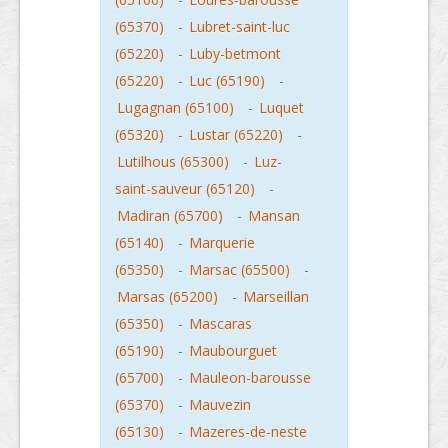
(65370)
-
Lubret-saint-luc
(65220)
-
Luby-betmont
(65220)
-
Luc (65190)
-
Lugagnan (65100)
-
Luquet
(65320)
-
Lustar (65220)
-
Lutilhous (65300)
-
Luz-
saint-sauveur (65120)
-
Madiran (65700)
-
Mansan
(65140)
-
Marquerie
(65350)
-
Marsac (65500)
-
Marsas (65200)
-
Marseillan
(65350)
-
Mascaras
(65190)
-
Maubourguet
(65700)
-
Mauleon-barousse
(65370)
-
Mauvezin
(65130)
-
Mazeres-de-neste