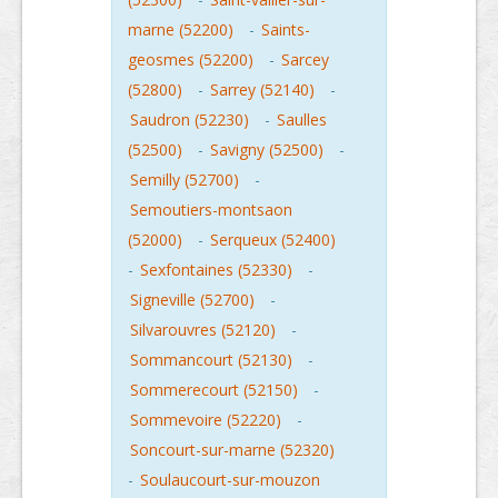
marne (52200)
-
Saints-
geosmes (52200)
-
Sarcey
(52800)
-
Sarrey (52140)
-
Saudron (52230)
-
Saulles
(52500)
-
Savigny (52500)
-
Semilly (52700)
-
Semoutiers-montsaon
(52000)
-
Serqueux (52400)
-
Sexfontaines (52330)
-
Signeville (52700)
-
Silvarouvres (52120)
-
Sommancourt (52130)
-
Sommerecourt (52150)
-
Sommevoire (52220)
-
Soncourt-sur-marne (52320)
-
Soulaucourt-sur-mouzon