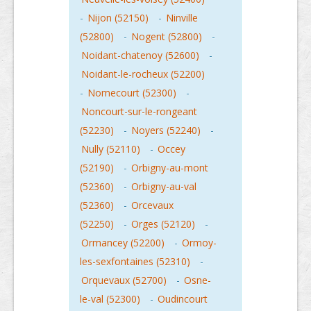
-
Nijon (52150)
-
Ninville
(52800)
-
Nogent (52800)
-
Noidant-chatenoy (52600)
-
Noidant-le-rocheux (52200)
-
Nomecourt (52300)
-
Noncourt-sur-le-rongeant
(52230)
-
Noyers (52240)
-
Nully (52110)
-
Occey
(52190)
-
Orbigny-au-mont
(52360)
-
Orbigny-au-val
(52360)
-
Orcevaux
(52250)
-
Orges (52120)
-
Ormancey (52200)
-
Ormoy-
les-sexfontaines (52310)
-
Orquevaux (52700)
-
Osne-
le-val (52300)
-
Oudincourt