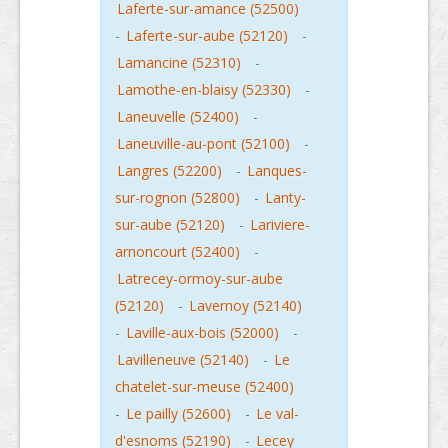
Laferte-sur-amance (52500)
-
Laferte-sur-aube (52120)
-
Lamancine (52310)
-
Lamothe-en-blaisy (52330)
-
Laneuvelle (52400)
-
Laneuville-au-pont (52100)
-
Langres (52200)
-
Lanques-
sur-rognon (52800)
-
Lanty-
sur-aube (52120)
-
Lariviere-
arnoncourt (52400)
-
Latrecey-ormoy-sur-aube
(52120)
-
Lavernoy (52140)
-
Laville-aux-bois (52000)
-
Lavilleneuve (52140)
-
Le
chatelet-sur-meuse (52400)
-
Le pailly (52600)
-
Le val-
d'esnoms (52190)
-
Lecey