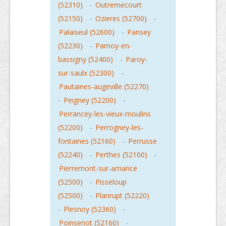
(52310)
-
Outremecourt
(52150)
-
Ozieres (52700)
-
Palaiseul (52600)
-
Pansey
(52230)
-
Parnoy-en-
bassigny (52400)
-
Paroy-
sur-saulx (52300)
-
Pautaines-augeville (52270)
-
Peigney (52200)
-
Perrancey-les-vieux-moulins
(52200)
-
Perrogney-les-
fontaines (52160)
-
Perrusse
(52240)
-
Perthes (52100)
-
Pierremont-sur-amance
(52500)
-
Pisseloup
(52500)
-
Planrupt (52220)
-
Plesnoy (52360)
-
Poinsenot (52160)
-