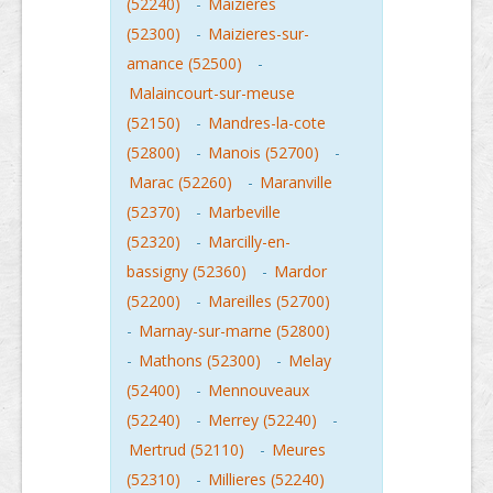
(52240)
-
Maizieres
(52300)
-
Maizieres-sur-
amance (52500)
-
Malaincourt-sur-meuse
(52150)
-
Mandres-la-cote
(52800)
-
Manois (52700)
-
Marac (52260)
-
Maranville
(52370)
-
Marbeville
(52320)
-
Marcilly-en-
bassigny (52360)
-
Mardor
(52200)
-
Mareilles (52700)
-
Marnay-sur-marne (52800)
-
Mathons (52300)
-
Melay
(52400)
-
Mennouveaux
(52240)
-
Merrey (52240)
-
Mertrud (52110)
-
Meures
(52310)
-
Millieres (52240)