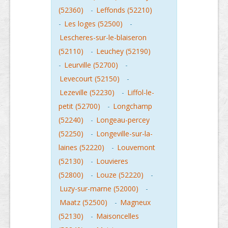
(52360)
-
Leffonds (52210)
-
Les loges (52500)
-
Lescheres-sur-le-blaiseron
(52110)
-
Leuchey (52190)
-
Leurville (52700)
-
Levecourt (52150)
-
Lezeville (52230)
-
Liffol-le-
petit (52700)
-
Longchamp
(52240)
-
Longeau-percey
(52250)
-
Longeville-sur-la-
laines (52220)
-
Louvemont
(52130)
-
Louvieres
(52800)
-
Louze (52220)
-
Luzy-sur-marne (52000)
-
Maatz (52500)
-
Magneux
(52130)
-
Maisoncelles