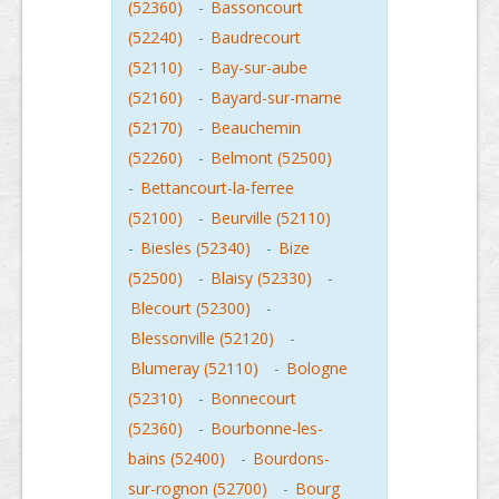
(52360)
-
Bassoncourt
(52240)
-
Baudrecourt
(52110)
-
Bay-sur-aube
(52160)
-
Bayard-sur-marne
(52170)
-
Beauchemin
(52260)
-
Belmont (52500)
-
Bettancourt-la-ferree
(52100)
-
Beurville (52110)
-
Biesles (52340)
-
Bize
(52500)
-
Blaisy (52330)
-
Blecourt (52300)
-
Blessonville (52120)
-
Blumeray (52110)
-
Bologne
(52310)
-
Bonnecourt
(52360)
-
Bourbonne-les-
bains (52400)
-
Bourdons-
sur-rognon (52700)
-
Bourg