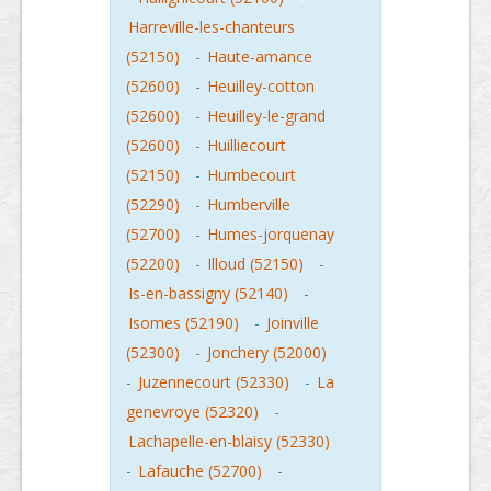
Harreville-les-chanteurs
(52150)
-
Haute-amance
(52600)
-
Heuilley-cotton
(52600)
-
Heuilley-le-grand
(52600)
-
Huilliecourt
(52150)
-
Humbecourt
(52290)
-
Humberville
(52700)
-
Humes-jorquenay
(52200)
-
Illoud (52150)
-
Is-en-bassigny (52140)
-
Isomes (52190)
-
Joinville
(52300)
-
Jonchery (52000)
-
Juzennecourt (52330)
-
La
genevroye (52320)
-
Lachapelle-en-blaisy (52330)
-
Lafauche (52700)
-