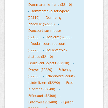
Dommartin-le-franc (52110)
-
Dommartin-le-saint-pere
(52110)
-
Domremy-
landeville (52270)
-
Doncourt-sur-meuse
(52150)
-
Donjeux (52300)
-
Doulaincourt-saucourt
(52270)
-
Doulevant-le-
chateau (52110)
-
Doulevant-le-petit (52130)
-
Droyes (52220)
-
Echenay
(52230)
-
Eclaron-braucourt-
sainte-liviere (52290)
-
Ecot-
la-combe (52700)
-
Effincourt (52300)
-
Enfonvelle (52400)
-
Epizon