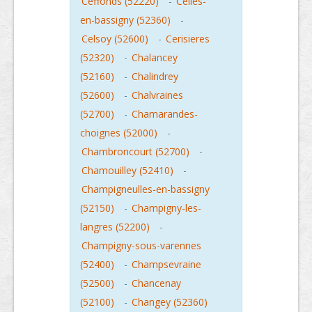
Ceffonds (52220)
-
Celles-
en-bassigny (52360)
-
Celsoy (52600)
-
Cerisieres
(52320)
-
Chalancey
(52160)
-
Chalindrey
(52600)
-
Chalvraines
(52700)
-
Chamarandes-
choignes (52000)
-
Chambroncourt (52700)
-
Chamouilley (52410)
-
Champigneulles-en-bassigny
(52150)
-
Champigny-les-
langres (52200)
-
Champigny-sous-varennes
(52400)
-
Champsevraine
(52500)
-
Chancenay
(52100)
-
Changey (52360)