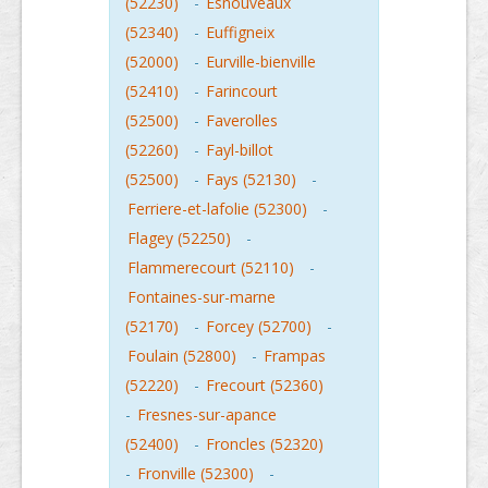
(52230)
-
Esnouveaux
(52340)
-
Euffigneix
(52000)
-
Eurville-bienville
(52410)
-
Farincourt
(52500)
-
Faverolles
(52260)
-
Fayl-billot
(52500)
-
Fays (52130)
-
Ferriere-et-lafolie (52300)
-
Flagey (52250)
-
Flammerecourt (52110)
-
Fontaines-sur-marne
(52170)
-
Forcey (52700)
-
Foulain (52800)
-
Frampas
(52220)
-
Frecourt (52360)
-
Fresnes-sur-apance
(52400)
-
Froncles (52320)
-
Fronville (52300)
-