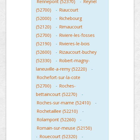
Rennepont (52370)
-
Reynel
(52700)
-
Riaucourt
(52000)
-
Richebourg
(52120)
-
Rimaucourt
(52700)
-
Riviere-les-fosses
(52190)
-
Rivieres-le-bois
(52600)
-
Rizaucourt-buchey
(52330)
-
Robert-magny-
laneuville-a-remy (52220)
-
Rochefort-sur-la-cote
(52700)
-
Roches-
bettaincourt (52270)
-
Roches-sur-marne (52410)
-
Rochetaillee (52210)
-
Rolampont (52260)
-
Romain-sur-meuse (52150)
-
Rouecourt (52320)
-