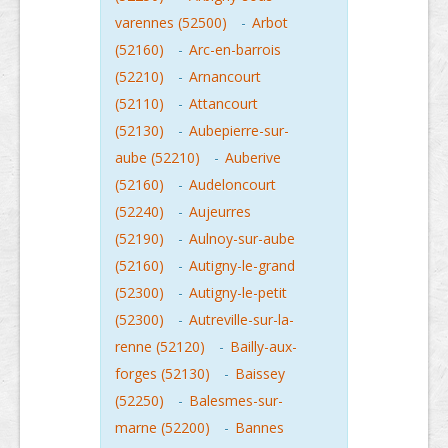
varennes (52500)
-
Arbot
(52160)
-
Arc-en-barrois
(52210)
-
Arnancourt
(52110)
-
Attancourt
(52130)
-
Aubepierre-sur-
aube (52210)
-
Auberive
(52160)
-
Audeloncourt
(52240)
-
Aujeurres
(52190)
-
Aulnoy-sur-aube
(52160)
-
Autigny-le-grand
(52300)
-
Autigny-le-petit
(52300)
-
Autreville-sur-la-
renne (52120)
-
Bailly-aux-
forges (52130)
-
Baissey
(52250)
-
Balesmes-sur-
marne (52200)
-
Bannes