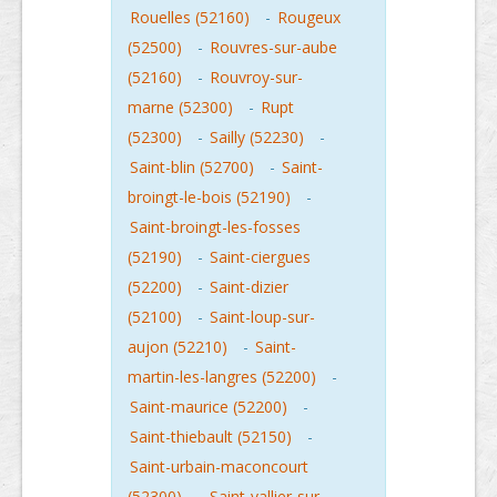
Rouelles (52160)
-
Rougeux
(52500)
-
Rouvres-sur-aube
(52160)
-
Rouvroy-sur-
marne (52300)
-
Rupt
(52300)
-
Sailly (52230)
-
Saint-blin (52700)
-
Saint-
broingt-le-bois (52190)
-
Saint-broingt-les-fosses
(52190)
-
Saint-ciergues
(52200)
-
Saint-dizier
(52100)
-
Saint-loup-sur-
aujon (52210)
-
Saint-
martin-les-langres (52200)
-
Saint-maurice (52200)
-
Saint-thiebault (52150)
-
Saint-urbain-maconcourt
(52300)
-
Saint-vallier-sur-