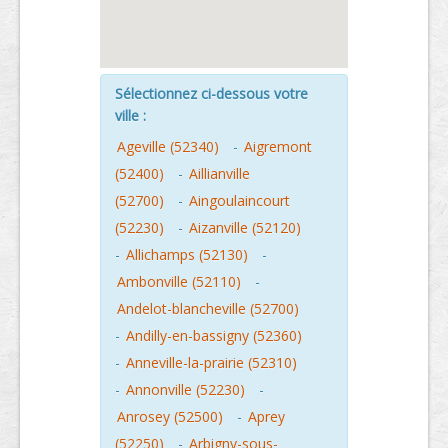
Sélectionnez ci-dessous votre
ville :
Ageville (52340)
-
Aigremont
(52400)
-
Aillianville
(52700)
-
Aingoulaincourt
(52230)
-
Aizanville (52120)
-
Allichamps (52130)
-
Ambonville (52110)
-
Andelot-blancheville (52700)
-
Andilly-en-bassigny (52360)
-
Anneville-la-prairie (52310)
-
Annonville (52230)
-
Anrosey (52500)
-
Aprey
(52250)
-
Arbigny-sous-