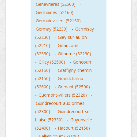
Genevrieres (52500)
-
Germaines (52160)
-
Germainvilliers (52150)
-
Germay (52230)
-
Germisay
(52230)
-
Giey-sur-aujon
(52210)
-
Gillancourt
(52330)
-
Gillaume (52230)
-
Gilley (52500)
-
Goncourt
(52150)
-
Graffigny-chemin
(52150)
-
Grandchamp
(52600)
-
Grenant (52500)
-
Gudmont-villiers (52320)
-
Guindrecourt-aux-ormes
(52300)
-
Guindrecourt-sur-
blaise (52330)
-
Guyonvelle
(52400)
-
Hacourt (52150)
-
Hallignicourt (52100)
-