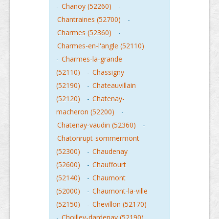
-
Chanoy (52260)
-
Chantraines (52700)
-
Charmes (52360)
-
Charmes-en-l'angle (52110)
-
Charmes-la-grande
(52110)
-
Chassigny
(52190)
-
Chateauvillain
(52120)
-
Chatenay-
macheron (52200)
-
Chatenay-vaudin (52360)
-
Chatonrupt-sommermont
(52300)
-
Chaudenay
(52600)
-
Chauffourt
(52140)
-
Chaumont
(52000)
-
Chaumont-la-ville
(52150)
-
Chevillon (52170)
-
Choilley-dardenay (52190)