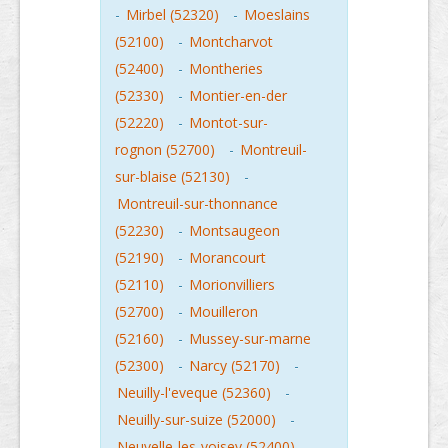
-
Mirbel (52320)
-
Moeslains
(52100)
-
Montcharvot
(52400)
-
Montheries
(52330)
-
Montier-en-der
(52220)
-
Montot-sur-
rognon (52700)
-
Montreuil-
sur-blaise (52130)
-
Montreuil-sur-thonnance
(52230)
-
Montsaugeon
(52190)
-
Morancourt
(52110)
-
Morionvilliers
(52700)
-
Mouilleron
(52160)
-
Mussey-sur-marne
(52300)
-
Narcy (52170)
-
Neuilly-l'eveque (52360)
-
Neuilly-sur-suize (52000)
-
Neuvelle-les-voisey (52400)