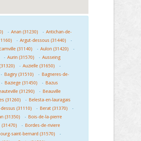
0)
-
Anan (31230)
-
Antichan-de-
31160)
-
Argut-dessous (31440)
-
camville (31140)
-
Aulon (31420)
-
-
Aurin (31570)
-
Ausseing
 (31320)
-
Auzielle (31650)
-
-
Bagiry (31510)
-
Bagneres-de-
-
Baziege (31450)
-
Bazus
auteville (31290)
-
Beauville
s (31260)
-
Belesta-en-lauragais
-dessus (31110)
-
Berat (31370)
-
an (31350)
-
Bois-de-la-pierre
 (31470)
-
Bordes-de-riviere
ourg-saint-bernard (31570)
-