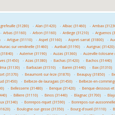
igrefeuille (31280)
-
Alan (31420)
-
Albiac (31460)
-
Ambax (3123
-
Arbas (31160)
-
Arbon (31160)
-
Ardiege (31210)
-
Arguenos (
)
-
Artigue (31110)
-
Aspet (31160)
-
Aspret-sarrat (31800)
-
Au
Auriac-sur-vendinelle (31460)
-
Auribail (31190)
-
Aurignac (31420)
(31840)
-
Auterive (31190)
-
Auzas (31360)
-
Auzeville-tolosane
ves (31450)
-
Azas (31380)
-
Bachas (31420)
-
Bachos (31440)
lma (31130)
-
Barbazan (31510)
-
Baren (31440)
-
Bax (31310)
ort (31370)
-
Beaumont-sur-leze (31870)
-
Beaupuy (31850)
-
Be
ud (31450)
-
Belbeze-de-lauragais (31450)
-
Belbeze-en-comminge
30)
-
Bellesserre (31480)
-
Benque (31420)
-
Benque-dessous-et
440)
-
Billiere (31110)
-
Binos (31440)
-
Blagnac (31700)
-
Blaj
ux (31340)
-
Bonrepos-riquet (31590)
-
Bonrepos-sur-aussonnelle
31620)
-
Boulogne-sur-gesse (31350)
-
Bourg-d'oueil (31110)
-
B