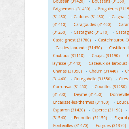
Boussan (31420)
-
Boussens (31360)
Brignemont (31480)
-
Bruguieres (311
(31480)
-
Cadours (31480)
-
Caignac 
(31410)
-
Caragoudes (31460)
-
Cara
(31260)
-
Castagnac (31310)
-
Castag
Castelginest (31780)
-
Castelmaurou (
-
Casties-labrande (31430)
-
Castillon-
Caubous (31110)
-
Caujac (31190)
-
layrisse (31440)
-
Cazeaux-de-larboust 
Charlas (31350)
-
Chaum (31440)
-
Ch
(31440)
-
Cintegabelle (31550)
-
Cires
Corronsac (31450)
-
Coueilles (31230)
(31700)
-
Deyme (31450)
-
Donnevill
Encausse-les-thermes (31160)
-
Eoux (
Esparron (31420)
-
Esperce (31190)
-
(31540)
-
Fenouillet (31150)
-
Figarol
Fontenilles (31470)
-
Forgues (31370)