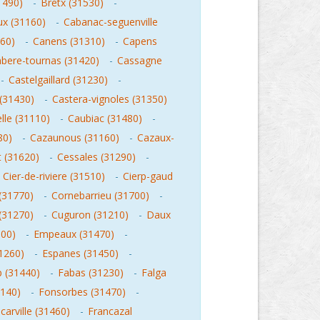
1490)
-
Bretx (31530)
-
x (31160)
-
Cabanac-seguenville
60)
-
Canens (31310)
-
Capens
bere-tournas (31420)
-
Cassagne
-
Castelgaillard (31230)
-
(31430)
-
Castera-vignoles (31350)
lle (31110)
-
Caubiac (31480)
-
80)
-
Cazaunous (31160)
-
Cazaux-
 (31620)
-
Cessales (31290)
-
-
Cier-de-riviere (31510)
-
Cierp-gaud
(31770)
-
Cornebarrieu (31700)
-
(31270)
-
Cuguron (31210)
-
Daux
600)
-
Empeaux (31470)
-
31260)
-
Espanes (31450)
-
 (31440)
-
Fabas (31230)
-
Falga
140)
-
Fonsorbes (31470)
-
carville (31460)
-
Francazal