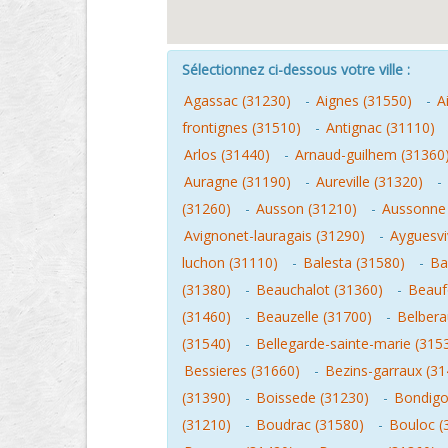
Sélectionnez ci-dessous votre ville :
Agassac (31230)
-
Aignes (31550)
-
A
frontignes (31510)
-
Antignac (31110)
Arlos (31440)
-
Arnaud-guilhem (31360
Auragne (31190)
-
Aureville (31320)
-
(31260)
-
Ausson (31210)
-
Aussonne 
Avignonet-lauragais (31290)
-
Ayguesvi
luchon (31110)
-
Balesta (31580)
-
Ba
(31380)
-
Beauchalot (31360)
-
Beauf
(31460)
-
Beauzelle (31700)
-
Belbera
(31540)
-
Bellegarde-sainte-marie (315
Bessieres (31660)
-
Bezins-garraux (31
(31390)
-
Boissede (31230)
-
Bondigo
(31210)
-
Boudrac (31580)
-
Bouloc (