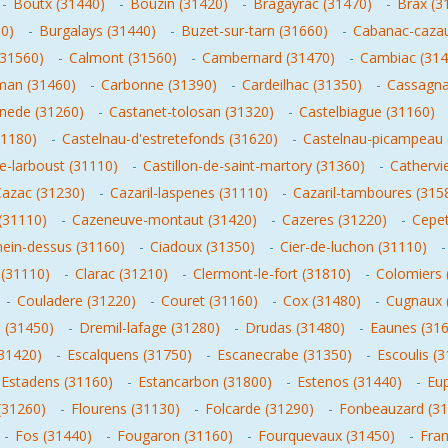
-
Boutx (31440)
-
Bouzin (31420)
-
Bragayrac (31470)
-
Brax (3
50)
-
Burgalays (31440)
-
Buzet-sur-tarn (31660)
-
Cabanac-cazau
(31560)
-
Calmont (31560)
-
Cambernard (31470)
-
Cambiac (314
man (31460)
-
Carbonne (31390)
-
Cardeilhac (31350)
-
Cassagna
nede (31260)
-
Castanet-tolosan (31320)
-
Castelbiague (31160)
31180)
-
Castelnau-d'estretefonds (31620)
-
Castelnau-picampeau 
de-larboust (31110)
-
Castillon-de-saint-martory (31360)
-
Cathervie
Cazac (31230)
-
Cazaril-laspenes (31110)
-
Cazaril-tamboures (315
(31110)
-
Cazeneuve-montaut (31420)
-
Cazeres (31220)
-
Cepet
ein-dessus (31160)
-
Ciadoux (31350)
-
Cier-de-luchon (31110)
 (31110)
-
Clarac (31210)
-
Clermont-le-fort (31810)
-
Colomiers 
-
Couladere (31220)
-
Couret (31160)
-
Cox (31480)
-
Cugnaux 
e (31450)
-
Dremil-lafage (31280)
-
Drudas (31480)
-
Eaunes (31
31420)
-
Escalquens (31750)
-
Escanecrabe (31350)
-
Escoulis (
Estadens (31160)
-
Estancarbon (31800)
-
Estenos (31440)
-
Eup
 (31260)
-
Flourens (31130)
-
Folcarde (31290)
-
Fonbeauzard (31
-
Fos (31440)
-
Fougaron (31160)
-
Fourquevaux (31450)
-
Fran