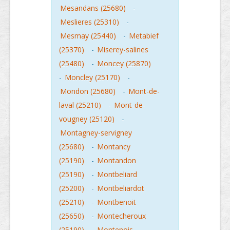
Mesandans (25680)
-
Meslieres (25310)
-
Mesmay (25440)
-
Metabief
(25370)
-
Miserey-salines
(25480)
-
Moncey (25870)
-
Moncley (25170)
-
Mondon (25680)
-
Mont-de-
laval (25210)
-
Mont-de-
vougney (25120)
-
Montagney-servigney
(25680)
-
Montancy
(25190)
-
Montandon
(25190)
-
Montbeliard
(25200)
-
Montbeliardot
(25210)
-
Montbenoit
(25650)
-
Montecheroux
(25190)
-
Montenois