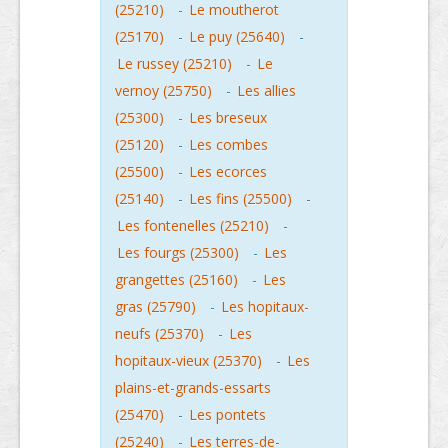
(25210)
-
Le moutherot
(25170)
-
Le puy (25640)
-
Le russey (25210)
-
Le
vernoy (25750)
-
Les allies
(25300)
-
Les breseux
(25120)
-
Les combes
(25500)
-
Les ecorces
(25140)
-
Les fins (25500)
-
Les fontenelles (25210)
-
Les fourgs (25300)
-
Les
grangettes (25160)
-
Les
gras (25790)
-
Les hopitaux-
neufs (25370)
-
Les
hopitaux-vieux (25370)
-
Les
plains-et-grands-essarts
(25470)
-
Les pontets
(25240)
-
Les terres-de-