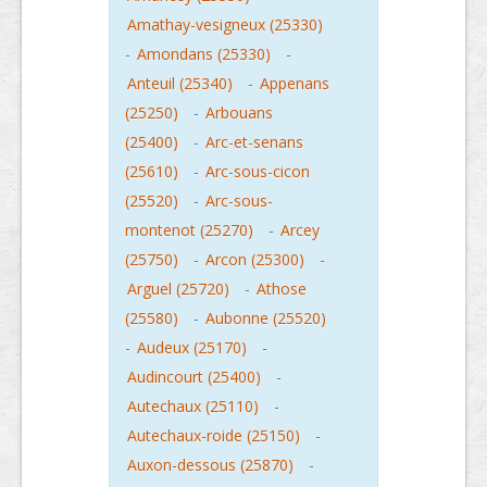
Amathay-vesigneux (25330)
-
Amondans (25330)
-
Anteuil (25340)
-
Appenans
(25250)
-
Arbouans
(25400)
-
Arc-et-senans
(25610)
-
Arc-sous-cicon
(25520)
-
Arc-sous-
montenot (25270)
-
Arcey
(25750)
-
Arcon (25300)
-
Arguel (25720)
-
Athose
(25580)
-
Aubonne (25520)
-
Audeux (25170)
-
Audincourt (25400)
-
Autechaux (25110)
-
Autechaux-roide (25150)
-
Auxon-dessous (25870)
-