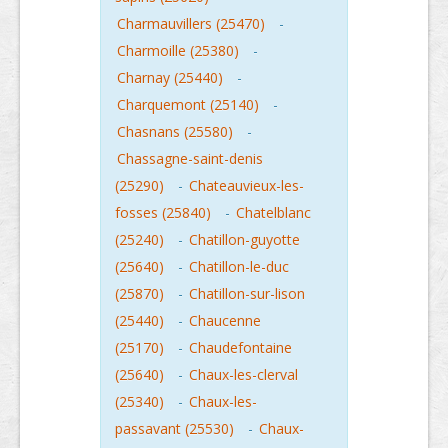
Charmauvillers (25470)
-
Charmoille (25380)
-
Charnay (25440)
-
Charquemont (25140)
-
Chasnans (25580)
-
Chassagne-saint-denis
(25290)
-
Chateauvieux-les-
fosses (25840)
-
Chatelblanc
(25240)
-
Chatillon-guyotte
(25640)
-
Chatillon-le-duc
(25870)
-
Chatillon-sur-lison
(25440)
-
Chaucenne
(25170)
-
Chaudefontaine
(25640)
-
Chaux-les-clerval
(25340)
-
Chaux-les-
passavant (25530)
-
Chaux-