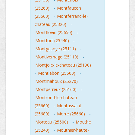
(25260)
-
Montfaucon
(25660)
-
Montferrand-le-
chateau (25320)
-
Montflovin (25650)
-
Montfort (25440)
-
Montgesoye (25111)
-
Montivernage (25110)
-
Montjoie-le-chateau (25190)
-
Montlebon (25500)
-
Montmahoux (25270)
-
Montperreux (25160)
-
Montrond-le-chateau
(25660)
-
Montussaint
(25680)
-
Morre (25660)
-
Morteau (25500)
-
Mouthe
(25240)
-
Mouthier-haute-