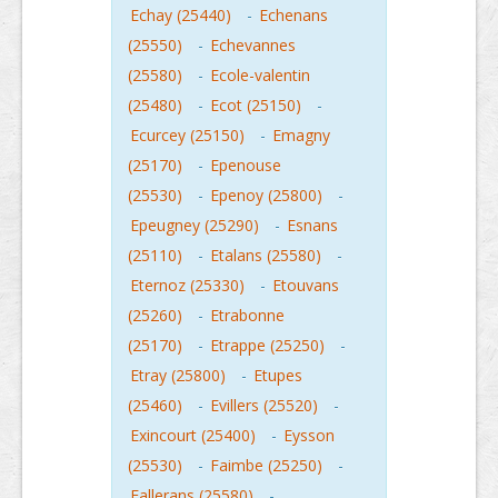
Echay (25440)
-
Echenans
(25550)
-
Echevannes
(25580)
-
Ecole-valentin
(25480)
-
Ecot (25150)
-
Ecurcey (25150)
-
Emagny
(25170)
-
Epenouse
(25530)
-
Epenoy (25800)
-
Epeugney (25290)
-
Esnans
(25110)
-
Etalans (25580)
-
Eternoz (25330)
-
Etouvans
(25260)
-
Etrabonne
(25170)
-
Etrappe (25250)
-
Etray (25800)
-
Etupes
(25460)
-
Evillers (25520)
-
Exincourt (25400)
-
Eysson
(25530)
-
Faimbe (25250)
-
Fallerans (25580)
-