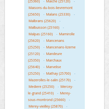
(25360)
-
Maiche (25120)
-
Maisons-du-bois-lievremont
(25650)
-
Malans (25330)
-
Malbrans (25620)
-
Malbuisson (25160)
-
Malpas (25160)
-
Mamirolle
(25620)
-
Mancenans
(25250)
-
Mancenans-lizerne
(25120)
-
Mandeure
(25350)
-
Marchaux
(25640)
-
Marvelise
(25250)
-
Mathay (25700)
-
Mazerolles-le-salin (25170)
-
Mediere (25250)
-
Mercey-
le-grand (25410)
-
Merey-
sous-montrond (25660)
-
Merey-vieilley (25870)
-