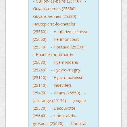
-
Guillon-les-bains (25110)
-
Guyans-durnes (25580)
-
Guyans-vennes (25390)
-
Hautepierre-le-chatelet
(25580)
-
Hauterive-la-fresse
(25650)
-
Herimoncourt
(25310)
-
Houtaud (25300)
-
Huanne-montmartin
(25680)
-
Hyemondans
(25250)
-
Hyevre-magny
(25110)
-
Hyevre-paroisse
(25110)
-
Indevillers
(25470)
-
Issans (25550)
-
Jallerange (25170)
-
Jougne
(25370)
-
L'ecouvotte
(25640)
-
L'hopital-du-
grosbois (25620)
-
L'hopital-