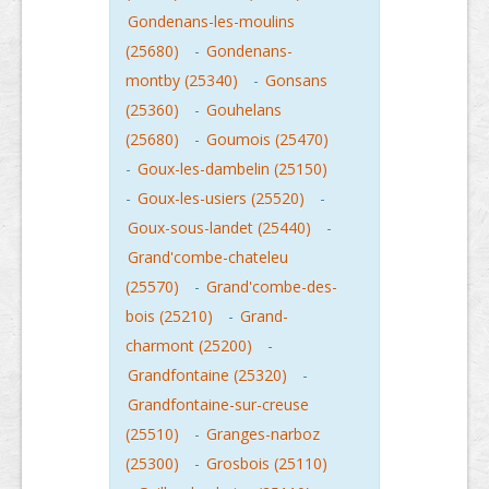
Gondenans-les-moulins
(25680)
-
Gondenans-
montby (25340)
-
Gonsans
(25360)
-
Gouhelans
(25680)
-
Goumois (25470)
-
Goux-les-dambelin (25150)
-
Goux-les-usiers (25520)
-
Goux-sous-landet (25440)
-
Grand'combe-chateleu
(25570)
-
Grand'combe-des-
bois (25210)
-
Grand-
charmont (25200)
-
Grandfontaine (25320)
-
Grandfontaine-sur-creuse
(25510)
-
Granges-narboz
(25300)
-
Grosbois (25110)