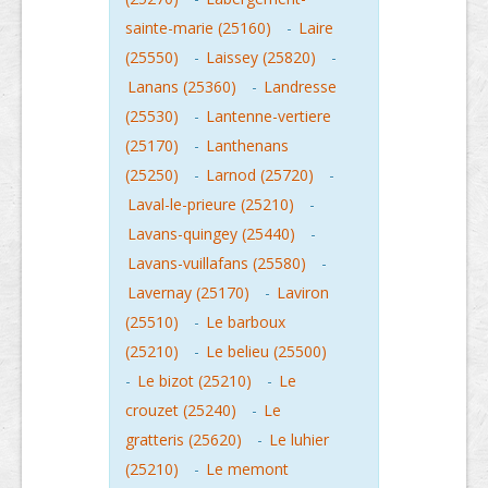
sainte-marie (25160)
-
Laire
(25550)
-
Laissey (25820)
-
Lanans (25360)
-
Landresse
(25530)
-
Lantenne-vertiere
(25170)
-
Lanthenans
(25250)
-
Larnod (25720)
-
Laval-le-prieure (25210)
-
Lavans-quingey (25440)
-
Lavans-vuillafans (25580)
-
Lavernay (25170)
-
Laviron
(25510)
-
Le barboux
(25210)
-
Le belieu (25500)
-
Le bizot (25210)
-
Le
crouzet (25240)
-
Le
gratteris (25620)
-
Le luhier
(25210)
-
Le memont