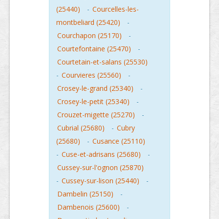
(25440)
-
Courcelles-les-
montbeliard (25420)
-
Courchapon (25170)
-
Courtefontaine (25470)
-
Courtetain-et-salans (25530)
-
Courvieres (25560)
-
Crosey-le-grand (25340)
-
Crosey-le-petit (25340)
-
Crouzet-migette (25270)
-
Cubrial (25680)
-
Cubry
(25680)
-
Cusance (25110)
-
Cuse-et-adrisans (25680)
-
Cussey-sur-l'ognon (25870)
-
Cussey-sur-lison (25440)
-
Dambelin (25150)
-
Dambenois (25600)
-