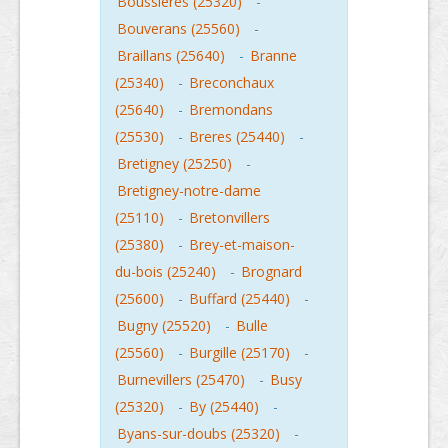
Boussieres (25320)
-
Bouverans (25560)
-
Braillans (25640)
-
Branne
(25340)
-
Breconchaux
(25640)
-
Bremondans
(25530)
-
Breres (25440)
-
Bretigney (25250)
-
Bretigney-notre-dame
(25110)
-
Bretonvillers
(25380)
-
Brey-et-maison-
du-bois (25240)
-
Brognard
(25600)
-
Buffard (25440)
-
Bugny (25520)
-
Bulle
(25560)
-
Burgille (25170)
-
Burnevillers (25470)
-
Busy
(25320)
-
By (25440)
-
Byans-sur-doubs (25320)
-