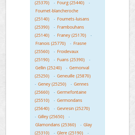
(25370)
-
Fourg (25440)
-
Fournet-blancheroche
(25140)
-
Fournets-luisans
(25390)
-
Frambouhans
(25140)
-
Franey (25170)
-
Franois (25770)
-
Frasne
(25560)
-
Froidevaux
(25190)
-
Fuans (25390)
-
Gellin (25240)
-
Gemonval
(25250)
-
Geneuille (25870)
-
Geney (25250)
-
Gennes
(25660)
-
Germefontaine
(25510)
-
Germondans
(25640)
-
Gevresin (25270)
-
Gilley (25650)
-
Glamondans (25360)
-
Glay
(25310)
-
Glere (25190)
-