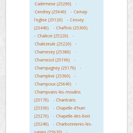
Cademene (25290)
-
Cendrey (25640)
-
Cernay-
l'eglise (25120)
-
Cessey
(25440)
-
Chaffois (25300)
-
Chaleze (25220)
-
Chalezeule (25220)
-
Chamesey (25380)
-
Chamesol (25190)
-
Champagney (25170)
-
Champlive (25360)
-
Champoux (25640)
-
Champvans-les-moulins
(25170)
-
Chantrans
(25330)
-
Chapelle-d'huin
(25270)
-
Chapelle-des-bois
(25240)
-
Charbonnieres-les-
sapins (25620)
-