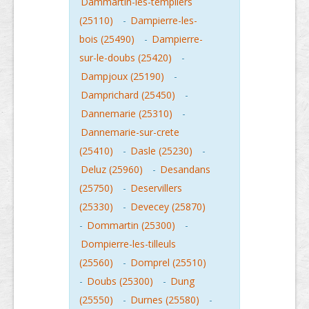
Dammartin-les-templiers
(25110)
-
Dampierre-les-
bois (25490)
-
Dampierre-
sur-le-doubs (25420)
-
Dampjoux (25190)
-
Damprichard (25450)
-
Dannemarie (25310)
-
Dannemarie-sur-crete
(25410)
-
Dasle (25230)
-
Deluz (25960)
-
Desandans
(25750)
-
Deservillers
(25330)
-
Devecey (25870)
-
Dommartin (25300)
-
Dompierre-les-tilleuls
(25560)
-
Domprel (25510)
-
Doubs (25300)
-
Dung
(25550)
-
Durnes (25580)
-