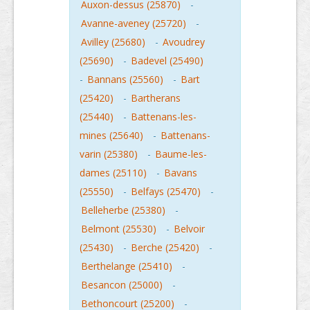
Auxon-dessus (25870)
-
Avanne-aveney (25720)
-
Avilley (25680)
-
Avoudrey
(25690)
-
Badevel (25490)
-
Bannans (25560)
-
Bart
(25420)
-
Bartherans
(25440)
-
Battenans-les-
mines (25640)
-
Battenans-
varin (25380)
-
Baume-les-
dames (25110)
-
Bavans
(25550)
-
Belfays (25470)
-
Belleherbe (25380)
-
Belmont (25530)
-
Belvoir
(25430)
-
Berche (25420)
-
Berthelange (25410)
-
Besancon (25000)
-
Bethoncourt (25200)
-