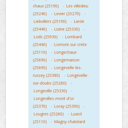
chaux (25190)
-
Les villedieu
(25240)
-
Levier (25270)
-
Liebvillers (25190)
-
Liesle
(25440)
-
Lizine (25330)
-
Lods (25930)
-
Lombard
(25440)
-
Lomont-sur-crete
(25110)
-
Longechaux
(25690)
-
Longemaison
(25690)
-
Longevelle-les-
russey (25380)
-
Longevelle-
sur-doubs (25260)
-
Longeville (25330)
-
Longevilles-mont-d'or
(25370)
-
Loray (25390)
-
Lougres (25260)
-
Luxiol
(25110)
-
Magny-chatelard