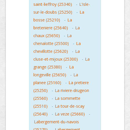
saint-lieffroy (25340)
-
L'isle-
sur-le-doubs (25250)
-
La
bosse (25210)
-
La
breteniere (25640)
-
La
chaux (25650)
-
La
chenalotte (25500)
-
La
chevillotte (25620)
-
La
cluse-et-mijoux (25300)
-
La
grange (25380)
-
La
longeville (25650)
-
La
planee (25160)
-
La pretiere
(25250)
-
La riviere-drugeon
(25560)
-
La sommette
(25510)
-
La tour-de-scay
(25640)
-
La veze (25660)
-
Labergement-du-navois
(25270)
-
Labergement-