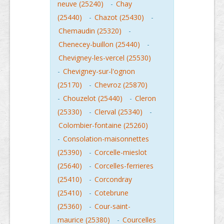
neuve (25240)
-
Chay
(25440)
-
Chazot (25430)
-
Chemaudin (25320)
-
Chenecey-buillon (25440)
-
Chevigney-les-vercel (25530)
-
Chevigney-sur-l'ognon
(25170)
-
Chevroz (25870)
-
Chouzelot (25440)
-
Cleron
(25330)
-
Clerval (25340)
-
Colombier-fontaine (25260)
-
Consolation-maisonnettes
(25390)
-
Corcelle-mieslot
(25640)
-
Corcelles-ferrieres
(25410)
-
Corcondray
(25410)
-
Cotebrune
(25360)
-
Cour-saint-
maurice (25380)
-
Courcelles