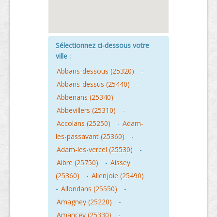
Sélectionnez ci-dessous votre
ville :
Abbans-dessous (25320)
-
Abbans-dessus (25440)
-
Abbenans (25340)
-
Abbevillers (25310)
-
Accolans (25250)
-
Adam-
les-passavant (25360)
-
Adam-les-vercel (25530)
-
Aibre (25750)
-
Aissey
(25360)
-
Allenjoie (25490)
-
Allondans (25550)
-
Amagney (25220)
-
Amancey (25330)
-