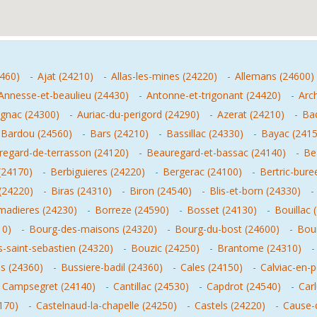
460)
-
Ajat (24210)
-
Allas-les-mines (24220)
-
Allemans (24600)
Annesse-et-beaulieu (24430)
-
Antonne-et-trigonant (24420)
-
Arc
gnac (24300)
-
Auriac-du-perigord (24290)
-
Azerat (24210)
-
Bad
Bardou (24560)
-
Bars (24210)
-
Bassillac (24330)
-
Bayac (2415
egard-de-terrasson (24120)
-
Beauregard-et-bassac (24140)
-
Be
(24170)
-
Berbiguieres (24220)
-
Bergerac (24100)
-
Bertric-bure
(24220)
-
Biras (24310)
-
Biron (24540)
-
Blis-et-born (24330)
-
umadieres (24230)
-
Borreze (24590)
-
Bosset (24130)
-
Bouillac 
10)
-
Bourg-des-maisons (24320)
-
Bourg-du-bost (24600)
-
Bou
s-saint-sebastien (24320)
-
Bouzic (24250)
-
Brantome (24310)
es (24360)
-
Bussiere-badil (24360)
-
Cales (24150)
-
Calviac-en-p
-
Campsegret (24140)
-
Cantillac (24530)
-
Capdrot (24540)
-
Car
170)
-
Castelnaud-la-chapelle (24250)
-
Castels (24220)
-
Cause-