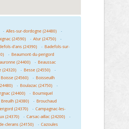
-
Alles-sur-dordogne (24480)
-
hignac (24590)
-
Atur (24750)
-
efols-d'ans (24390)
-
Badefols-sur-
0)
-
Beaumont-du-perigord
auronne (24400)
-
Beaussac
e (24320)
-
Besse (24550)
-
Boisse (24560)
-
Boisseuilh
(24480)
-
Boulazac (24750)
-
rgnac (24400)
-
Bourniquel
-
Breuilh (24380)
-
Brouchaud
erigord (24370)
-
Campagnac-les-
lux (24370)
-
Carsac-aillac (24200)
-
de-clerans (24150)
-
Cazoules