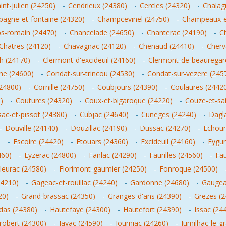
int-julien (24250)
-
Cendrieux (24380)
-
Cercles (24320)
-
Chalag
agne-et-fontaine (24320)
-
Champcevinel (24750)
-
Champeaux-et
s-romain (24470)
-
Chancelade (24650)
-
Chanterac (24190)
-
C
Chatres (24120)
-
Chavagnac (24120)
-
Chenaud (24410)
-
Cherv
h (24170)
-
Clermont-d'excideuil (24160)
-
Clermont-de-beauregar
he (24600)
-
Condat-sur-trincou (24530)
-
Condat-sur-vezere (245
(24800)
-
Cornille (24750)
-
Coubjours (24390)
-
Coulaures (2442
)
-
Coutures (24320)
-
Coux-et-bigaroque (24220)
-
Couze-et-sai
ac-et-pissot (24380)
-
Cubjac (24640)
-
Cuneges (24240)
-
Dagl
-
Douville (24140)
-
Douzillac (24190)
-
Dussac (24270)
-
Echour
)
-
Escoire (24420)
-
Etouars (24360)
-
Excideuil (24160)
-
Eygur
460)
-
Eyzerac (24800)
-
Fanlac (24290)
-
Faurilles (24560)
-
Fau
leurac (24580)
-
Florimont-gaumier (24250)
-
Fonroque (24500)
24210)
-
Gageac-et-rouillac (24240)
-
Gardonne (24680)
-
Gaugea
20)
-
Grand-brassac (24350)
-
Granges-d'ans (24390)
-
Grezes (2
das (24380)
-
Hautefaye (24300)
-
Hautefort (24390)
-
Issac (24
-robert (24300)
-
Jayac (24590)
-
Journiac (24260)
-
Jumilhac-le-g