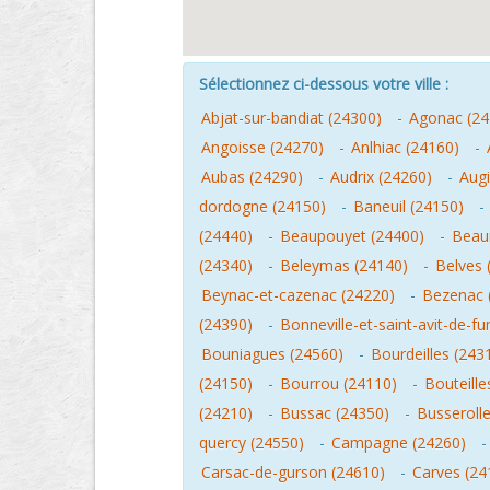
Sélectionnez ci-dessous votre ville :
Abjat-sur-bandiat (24300)
-
Agonac (24
Angoisse (24270)
-
Anlhiac (24160)
-
Aubas (24290)
-
Audrix (24260)
-
Augi
dordogne (24150)
-
Baneuil (24150)
-
(24440)
-
Beaupouyet (24400)
-
Beaur
(24340)
-
Beleymas (24140)
-
Belves 
Beynac-et-cazenac (24220)
-
Bezenac 
(24390)
-
Bonneville-et-saint-avit-de-f
Bouniagues (24560)
-
Bourdeilles (243
(24150)
-
Bourrou (24110)
-
Bouteille
(24210)
-
Bussac (24350)
-
Busseroll
quercy (24550)
-
Campagne (24260)
Carsac-de-gurson (24610)
-
Carves (24