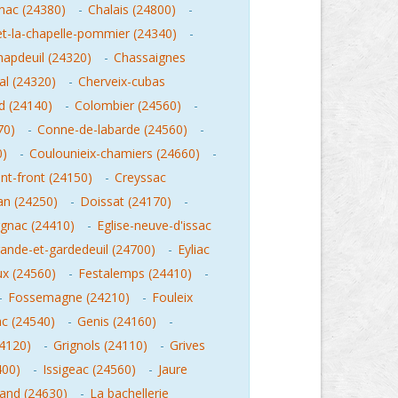
nac (24380)
-
Chalais (24800)
-
-la-chapelle-pommier (24340)
-
hapdeuil (24320)
-
Chassaignes
al (24320)
-
Cherveix-cubas
d (24140)
-
Colombier (24560)
-
70)
-
Conne-de-labarde (24560)
-
0)
-
Coulounieix-chamiers (24660)
-
nt-front (24150)
-
Creyssac
an (24250)
-
Doissat (24170)
-
gnac (24410)
-
Eglise-neuve-d'issac
ande-et-gardedeuil (24700)
-
Eyliac
x (24560)
-
Festalemps (24410)
-
-
Fossemagne (24210)
-
Fouleix
c (24540)
-
Genis (24160)
-
4120)
-
Grignols (24110)
-
Grives
400)
-
Issigeac (24560)
-
Jaure
rand (24630)
-
La bachellerie