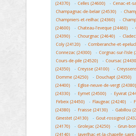
(24370)
-
Celles (24600)
-
Cenac-et-sa
Champagnac-de-belair (24530)
-
Champ
Champniers-et-reilhac (24360)
-
Champ
(24600)
-
Chateau-l'eveque (24460)
-
(24390)
-
Chourgnac (24640)
-
Cladec
Coly (24120)
-
Comberanche-et-epeluc
Connezac (24300)
-
Corgnac-sur-l'isle 
Cours-de-pile (24520)
-
Coursac (24430
(24350)
-
Creysse (24100)
-
Creyssens
Domme (24250)
-
Douchapt (24350)
(24400)
-
Eglise-neuve-de-vergt (24380
(24330)
-
Eymet (24500)
-
Eyvirat (24
Firbeix (24450)
-
Flaugeac (24240)
-
F
(24380)
-
Fraisse (24130)
-
Gabillou (
Ginestet (24130)
-
Gout-rossignol (243
(24170)
-
Grolejac (24250)
-
Grun-bor
(24140)
-
Javerlhac-et-la-chapelle-saint