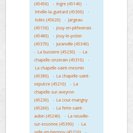
(45450)
-
Ingre (45140)
-
Intville-la-guetard (45300)
-
Isdes (45620)
-
Jargeau
(45150)
-
Jouy-en-pithiverais
(45480)
-
Jouy-le-potier
(45370)
-
Juranville (45340)
-
La bussiere (45230)
-
La
chapelle-onzerain (45310)
-
La chapelle-saint-mesmin
(45380)
-
La chapelle-saint-
sepulcre (45210)
-
La
chapelle-sur-aveyron
(45230)
-
La cour-marigny
(45260)
-
La ferte-saint-
aubin (45240)
-
La neuville-
sur-essonne (45390)
-
La
selle-en-hermoy (45210)
-