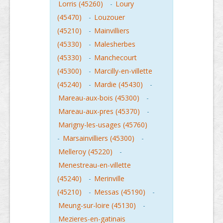
Lorris (45260)
-
Loury
(45470)
-
Louzouer
(45210)
-
Mainvilliers
(45330)
-
Malesherbes
(45330)
-
Manchecourt
(45300)
-
Marcilly-en-villette
(45240)
-
Mardie (45430)
-
Mareau-aux-bois (45300)
-
Mareau-aux-pres (45370)
-
Marigny-les-usages (45760)
-
Marsainvilliers (45300)
-
Melleroy (45220)
-
Menestreau-en-villette
(45240)
-
Merinville
(45210)
-
Messas (45190)
-
Meung-sur-loire (45130)
-
Mezieres-en-gatinais