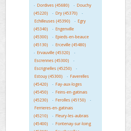
-
Dordives (45680)
-
Douchy
(45220)
-
Dry (45370)
-
Echilleuses (45390)
-
Egry
(45340)
-
Engenville
(45300)
-
Epieds-en-beauce
(45130)
-
Erceville (45480)
-
Ervauville (45320)
-
Escrennes (45300)
-
Escrignelles (45250)
-
Estouy (45300)
-
Faverelles
(45420)
-
Fay-aux-loges
(45450)
-
Feins-en-gatinais
(45230)
-
Ferolles (45150)
-
Ferrieres-en-gatinais
(45210)
-
Fleury-les-aubrais
(45400)
-
Fontenay-sur-loing