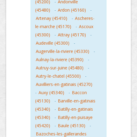
(45200)
-
Andonville
(45480)
-
Ardon (45160)
-
Artenay (45410)
-
Ascheres-
le-marche (45170)
-
Ascoux
(45300)
-
Attray (45170)
-
Audeville (45300)
-
Augerville-la-riviere (45330)
-
Aulnay-la-riviere (45390)
-
Autruy-sur-juine (45480)
-
Autry-le-chatel (45500)
-
Auvilliers-en-gatinais (45270)
-
Auxy (45340)
-
Baccon
(45130)
-
Barville-en-gatinais
(45340)
-
Batilly-en-gatinais
(45340)
-
Batilly-en-puisaye
(45420)
-
Baule (45130)
-
Bazoches-les-gallerandes