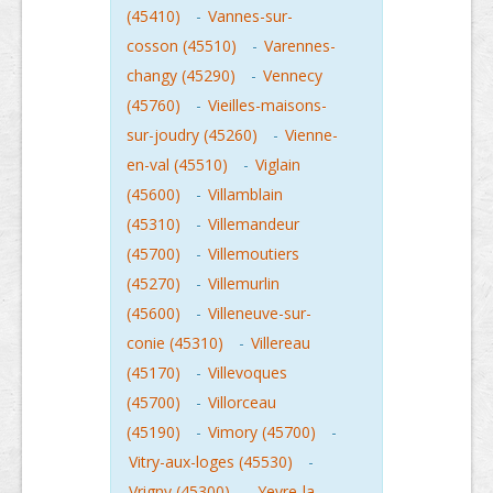
(45410)
-
Vannes-sur-
cosson (45510)
-
Varennes-
changy (45290)
-
Vennecy
(45760)
-
Vieilles-maisons-
sur-joudry (45260)
-
Vienne-
en-val (45510)
-
Viglain
(45600)
-
Villamblain
(45310)
-
Villemandeur
(45700)
-
Villemoutiers
(45270)
-
Villemurlin
(45600)
-
Villeneuve-sur-
conie (45310)
-
Villereau
(45170)
-
Villevoques
(45700)
-
Villorceau
(45190)
-
Vimory (45700)
-
Vitry-aux-loges (45530)
-
Vrigny (45300)
-
Yevre-la-