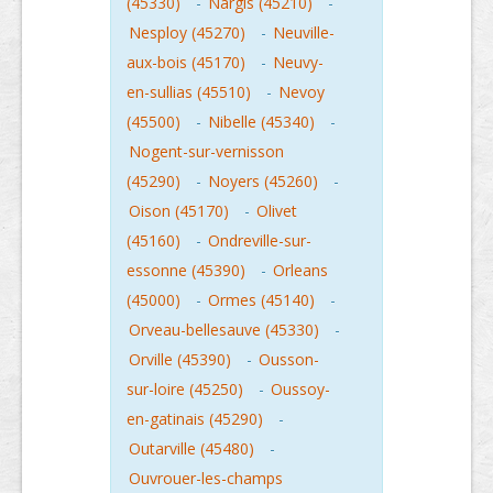
(45330)
-
Nargis (45210)
-
Nesploy (45270)
-
Neuville-
aux-bois (45170)
-
Neuvy-
en-sullias (45510)
-
Nevoy
(45500)
-
Nibelle (45340)
-
Nogent-sur-vernisson
(45290)
-
Noyers (45260)
-
Oison (45170)
-
Olivet
(45160)
-
Ondreville-sur-
essonne (45390)
-
Orleans
(45000)
-
Ormes (45140)
-
Orveau-bellesauve (45330)
-
Orville (45390)
-
Ousson-
sur-loire (45250)
-
Oussoy-
en-gatinais (45290)
-
Outarville (45480)
-
Ouvrouer-les-champs