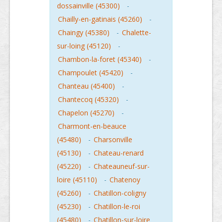
dossainville (45300)
-
Chailly-en-gatinais (45260)
-
Chaingy (45380)
-
Chalette-
sur-loing (45120)
-
Chambon-la-foret (45340)
-
Champoulet (45420)
-
Chanteau (45400)
-
Chantecoq (45320)
-
Chapelon (45270)
-
Charmont-en-beauce
(45480)
-
Charsonville
(45130)
-
Chateau-renard
(45220)
-
Chateauneuf-sur-
loire (45110)
-
Chatenoy
(45260)
-
Chatillon-coligny
(45230)
-
Chatillon-le-roi
(45480)
-
Chatillon-sur-loire