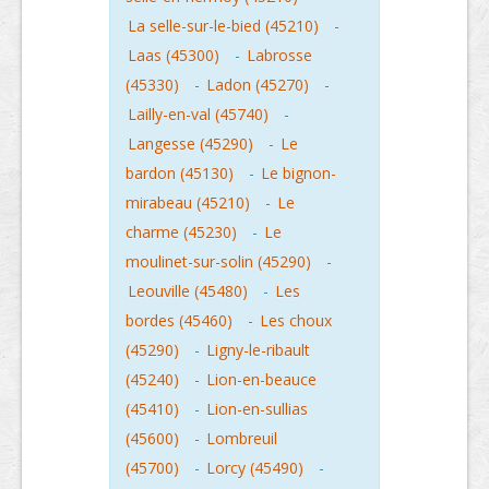
La selle-sur-le-bied (45210)
-
Laas (45300)
-
Labrosse
(45330)
-
Ladon (45270)
-
Lailly-en-val (45740)
-
Langesse (45290)
-
Le
bardon (45130)
-
Le bignon-
mirabeau (45210)
-
Le
charme (45230)
-
Le
moulinet-sur-solin (45290)
-
Leouville (45480)
-
Les
bordes (45460)
-
Les choux
(45290)
-
Ligny-le-ribault
(45240)
-
Lion-en-beauce
(45410)
-
Lion-en-sullias
(45600)
-
Lombreuil
(45700)
-
Lorcy (45490)
-