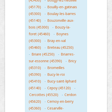
(45430)
-
Bougy-lez-neuville
(45170)
-
Bouilly-en-gatinais
(45300)
-
Boulay-les-barres
(45140)
-
Bouzonville-aux-
bois (45300)
-
Bouzy-la-
foret (45460)
-
Boynes
(45300)
-
Bray-en-val
(45460)
-
Breteau (45250)
-
Briare (45250)
-
Briarres-
sur-essonne (45390)
-
Bricy
(45310)
-
Bromeilles
(45390)
-
Bucy-le-roi
(45410)
-
Bucy-saint-liphard
(45140)
-
Cepoy (45120)
-
Cercottes (45520)
-
Cerdon
(45620)
-
Cernoy-en-berry
(45360)
-
Cesarville-