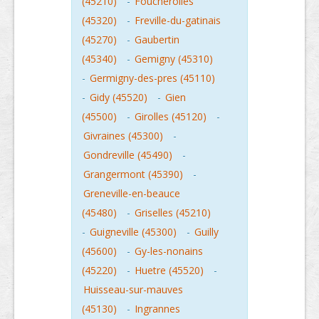
(45210)
-
Foucherolles
(45320)
-
Freville-du-gatinais
(45270)
-
Gaubertin
(45340)
-
Gemigny (45310)
-
Germigny-des-pres (45110)
-
Gidy (45520)
-
Gien
(45500)
-
Girolles (45120)
-
Givraines (45300)
-
Gondreville (45490)
-
Grangermont (45390)
-
Greneville-en-beauce
(45480)
-
Griselles (45210)
-
Guigneville (45300)
-
Guilly
(45600)
-
Gy-les-nonains
(45220)
-
Huetre (45520)
-
Huisseau-sur-mauves
(45130)
-
Ingrannes