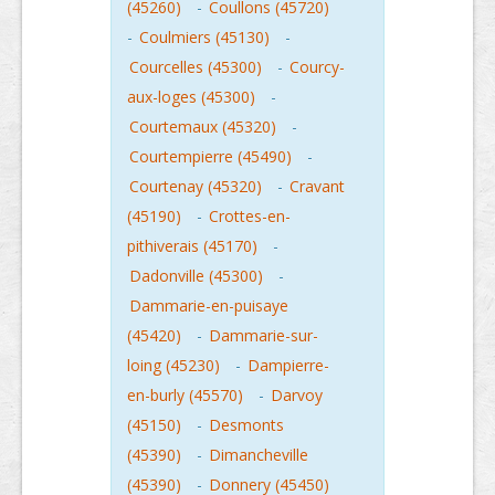
(45260)
-
Coullons (45720)
-
Coulmiers (45130)
-
Courcelles (45300)
-
Courcy-
aux-loges (45300)
-
Courtemaux (45320)
-
Courtempierre (45490)
-
Courtenay (45320)
-
Cravant
(45190)
-
Crottes-en-
pithiverais (45170)
-
Dadonville (45300)
-
Dammarie-en-puisaye
(45420)
-
Dammarie-sur-
loing (45230)
-
Dampierre-
en-burly (45570)
-
Darvoy
(45150)
-
Desmonts
(45390)
-
Dimancheville
(45390)
-
Donnery (45450)