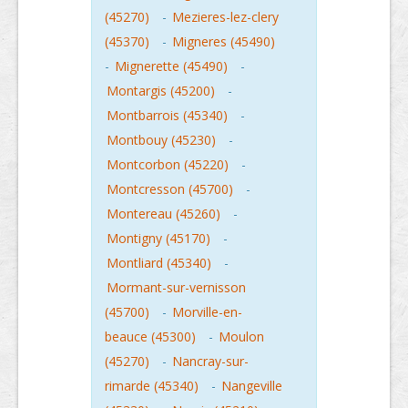
(45270)
-
Mezieres-lez-clery
(45370)
-
Migneres (45490)
-
Mignerette (45490)
-
Montargis (45200)
-
Montbarrois (45340)
-
Montbouy (45230)
-
Montcorbon (45220)
-
Montcresson (45700)
-
Montereau (45260)
-
Montigny (45170)
-
Montliard (45340)
-
Mormant-sur-vernisson
(45700)
-
Morville-en-
beauce (45300)
-
Moulon
(45270)
-
Nancray-sur-
rimarde (45340)
-
Nangeville