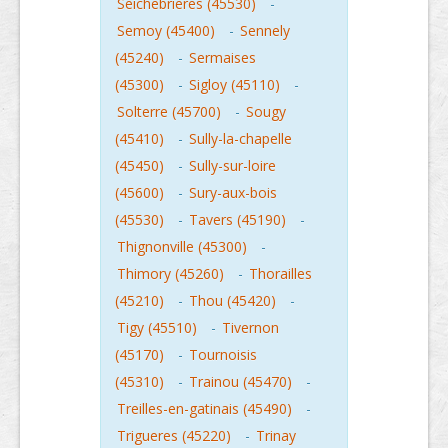
Seichebrieres (45530)
-
Semoy (45400)
-
Sennely
(45240)
-
Sermaises
(45300)
-
Sigloy (45110)
-
Solterre (45700)
-
Sougy
(45410)
-
Sully-la-chapelle
(45450)
-
Sully-sur-loire
(45600)
-
Sury-aux-bois
(45530)
-
Tavers (45190)
-
Thignonville (45300)
-
Thimory (45260)
-
Thorailles
(45210)
-
Thou (45420)
-
Tigy (45510)
-
Tivernon
(45170)
-
Tournoisis
(45310)
-
Trainou (45470)
-
Treilles-en-gatinais (45490)
-
Trigueres (45220)
-
Trinay