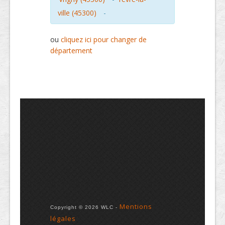
ville (45300)
-
ou
cliquez ici pour changer de
département
Mentions
Copyright © 2026 WLC -
légales