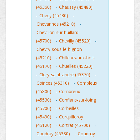
(45360)
-
Chaussy (45480)
-
Checy (45430)
-
Chevannes (45210)
-
Chevillon-sur-huillard
(45700)
-
Chevilly (45520)
-
Chevry-sous-le-bignon
(45210)
-
Chilleurs-aux-bois
(45170)
-
Chuelles (45220)
-
Clery-saint-andre (45370)
-
Coinces (45310)
-
Combleux
(45800)
-
Combreux
(45530)
-
Conflans-sur-loing
(45700)
-
Corbeilles
(45490)
-
Corquilleroy
(45120)
-
Cortrat (45700)
-
Coudray (45330)
-
Coudroy