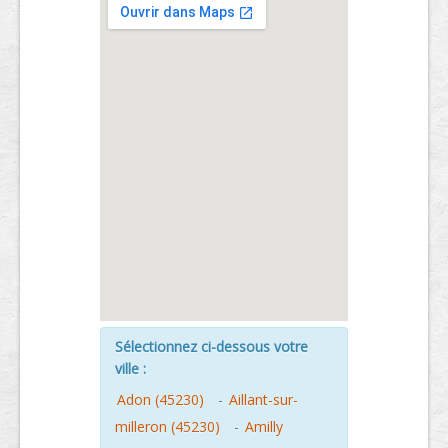
Sélectionnez ci-dessous votre
ville :
Adon (45230)
-
Aillant-sur-
milleron (45230)
-
Amilly