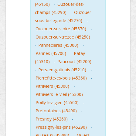
(45150)
-
Ouzouer-des-
champs (45290)
-
Ouzouer-
sous-bellegarde (45270)
-
Ouzouer-sur-loire (45570)
-
Ouzouer-sur-trezee (45250)
-
Pannecieres (45300)
-
Pannes (45700)
-
Patay
(45310)
-
Paucourt (45200)
-
Pers-en-gatinais (45210)
-
Pierrefitte-es-bois (45360)
-
Pithiviers (45300)
-
Pithiviers-le-vieil (45300)
-
Poilly-lez-gien (45500)
-
Prefontaines (45490)
-
Presnoy (45260)
-
Pressigny-les-pins (45290)
-
Puiseaux (45390)
-
Quiers-