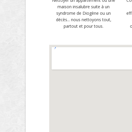
Nettoyer un appartement ou une
Co
maison insalubre suite à un
syndrome de Diogène ou un
ef
décès... nous nettoyons tout,
partout et pour tous.
o