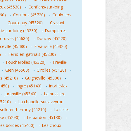
ux (45530)
-
Conflans-sur-loing
60)
-
Coullons (45720)
-
Coulmiers
)
-
Courtenay (45320)
-
Cravant
e-sur-loing (45230)
-
Dampierre-
ordives (45680)
-
Douchy (45220)
ceville (45480)
-
Ervauville (45320)
)
-
Feins-en-gatinais (45230)
-
-
Foucherolles (45320)
-
Freville-
-
Gien (45500)
-
Girolles (45120)
-
es (45210)
-
Guigneville (45300)
-
5450)
-
Ingre (45140)
-
Intville-la-
-
Juranville (45340)
-
La bussiere
45210)
-
La chapelle-sur-aveyron
 selle-en-hermoy (45210)
-
La selle-
se (45290)
-
Le bardon (45130)
-
es bordes (45460)
-
Les choux