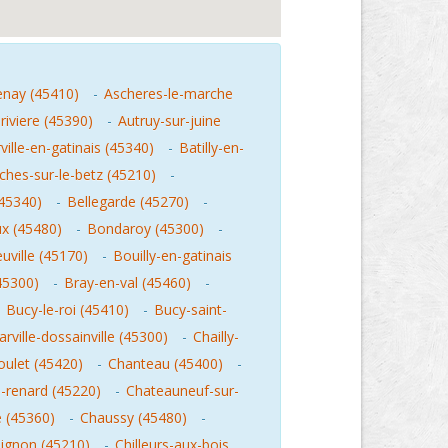
enay (45410)
-
Ascheres-le-marche
riviere (45390)
-
Autruy-sur-juine
ville-en-gatinais (45340)
-
Batilly-en-
hes-sur-le-betz (45210)
-
(45340)
-
Bellegarde (45270)
-
x (45480)
-
Bondaroy (45300)
-
uville (45170)
-
Bouilly-en-gatinais
45300)
-
Bray-en-val (45460)
-
-
Bucy-le-roi (45410)
-
Bucy-saint-
rville-dossainville (45300)
-
Chailly-
ulet (45420)
-
Chanteau (45400)
-
-renard (45220)
-
Chateauneuf-sur-
e (45360)
-
Chaussy (45480)
-
bignon (45210)
-
Chilleurs-aux-bois