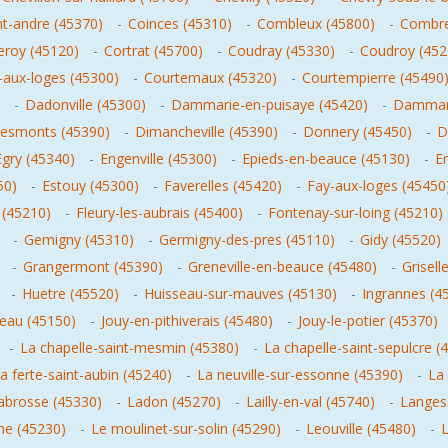
nt-andre (45370)
-
Coinces (45310)
-
Combleux (45800)
-
Combre
leroy (45120)
-
Cortrat (45700)
-
Coudray (45330)
-
Coudroy (452
-aux-loges (45300)
-
Courtemaux (45320)
-
Courtempierre (45490
-
Dadonville (45300)
-
Dammarie-en-puisaye (45420)
-
Dammari
esmonts (45390)
-
Dimancheville (45390)
-
Donnery (45450)
-
D
Egry (45340)
-
Engenville (45300)
-
Epieds-en-beauce (45130)
-
Er
50)
-
Estouy (45300)
-
Faverelles (45420)
-
Fay-aux-loges (45450
 (45210)
-
Fleury-les-aubrais (45400)
-
Fontenay-sur-loing (45210)
-
Gemigny (45310)
-
Germigny-des-pres (45110)
-
Gidy (45520)
-
Grangermont (45390)
-
Greneville-en-beauce (45480)
-
Grisell
-
Huetre (45520)
-
Huisseau-sur-mauves (45130)
-
Ingrannes (4
geau (45150)
-
Jouy-en-pithiverais (45480)
-
Jouy-le-potier (45370)
-
La chapelle-saint-mesmin (45380)
-
La chapelle-saint-sepulcre (
a ferte-saint-aubin (45240)
-
La neuville-sur-essonne (45390)
-
La
abrosse (45330)
-
Ladon (45270)
-
Lailly-en-val (45740)
-
Langes
me (45230)
-
Le moulinet-sur-solin (45290)
-
Leouville (45480)
-
L