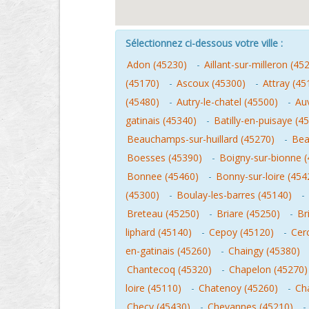
Sélectionnez ci-dessous votre ville :
Adon (45230)
-
Aillant-sur-milleron (45
(45170)
-
Ascoux (45300)
-
Attray (45
(45480)
-
Autry-le-chatel (45500)
-
Auv
gatinais (45340)
-
Batilly-en-puisaye (4
Beauchamps-sur-huillard (45270)
-
Bea
Boesses (45390)
-
Boigny-sur-bionne 
Bonnee (45460)
-
Bonny-sur-loire (454
(45300)
-
Boulay-les-barres (45140)
-
Breteau (45250)
-
Briare (45250)
-
Br
liphard (45140)
-
Cepoy (45120)
-
Cer
en-gatinais (45260)
-
Chaingy (45380)
Chantecoq (45320)
-
Chapelon (45270)
loire (45110)
-
Chatenoy (45260)
-
Cha
Checy (45430)
-
Chevannes (45210)
-