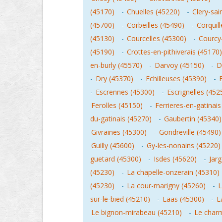
(45170)
-
Chuelles (45220)
-
Clery-sai
(45700)
-
Corbeilles (45490)
-
Corquil
(45130)
-
Courcelles (45300)
-
Courcy
(45190)
-
Crottes-en-pithiverais (45170)
en-burly (45570)
-
Darvoy (45150)
-
D
-
Dry (45370)
-
Echilleuses (45390)
-
-
Escrennes (45300)
-
Escrignelles (452
Ferolles (45150)
-
Ferrieres-en-gatinais
du-gatinais (45270)
-
Gaubertin (45340)
Givraines (45300)
-
Gondreville (45490)
Guilly (45600)
-
Gy-les-nonains (45220)
guetard (45300)
-
Isdes (45620)
-
Jar
(45230)
-
La chapelle-onzerain (45310)
(45230)
-
La cour-marigny (45260)
-
L
sur-le-bied (45210)
-
Laas (45300)
-
L
Le bignon-mirabeau (45210)
-
Le char