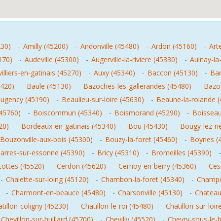
230)
-
Amilly (45200)
-
Andonville (45480)
-
Ardon (45160)
-
Art
170)
-
Audeville (45300)
-
Augerville-la-riviere (45330)
-
Aulnay-la-
illiers-en-gatinais (45270)
-
Auxy (45340)
-
Baccon (45130)
-
Bar
5420)
-
Baule (45130)
-
Bazoches-les-gallerandes (45480)
-
Bazoc
ugency (45190)
-
Beaulieu-sur-loire (45630)
-
Beaune-la-rolande 
(45760)
-
Boiscommun (45340)
-
Boismorand (45290)
-
Boisseau
20)
-
Bordeaux-en-gatinais (45340)
-
Bou (45430)
-
Bougy-lez-ne
Bouzonville-aux-bois (45300)
-
Bouzy-la-foret (45460)
-
Boynes (
iarres-sur-essonne (45390)
-
Bricy (45310)
-
Bromeilles (45390)
cottes (45520)
-
Cerdon (45620)
-
Cernoy-en-berry (45360)
-
Cesa
-
Chalette-sur-loing (45120)
-
Chambon-la-foret (45340)
-
Champo
-
Charmont-en-beauce (45480)
-
Charsonville (45130)
-
Chateau
tillon-coligny (45230)
-
Chatillon-le-roi (45480)
-
Chatillon-sur-loir
Chevillon-sur-huillard (45700)
-
Chevilly (45520)
-
Chevry-sous-le-