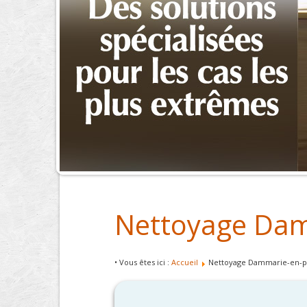
Nettoyage Dam
• Vous êtes ici :
Accueil
Nettoyage Dammarie-en-p