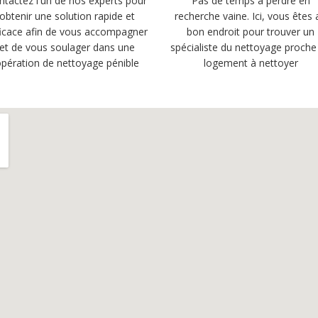
ntactez l'un de nos experts pour
Pas de temps à perdre en
obtenir une solution rapide et
recherche vaine. Ici, vous êtes 
ficace afin de vous accompagner
bon endroit pour trouver un
et de vous soulager dans une
spécialiste du nettoyage proche
pération de nettoyage pénible
logement à nettoyer