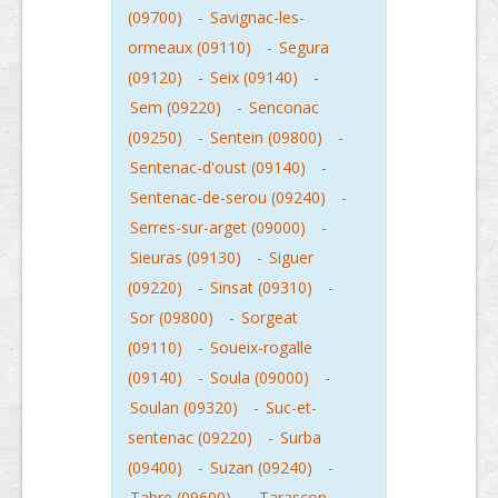
(09700)
-
Savignac-les-
ormeaux (09110)
-
Segura
(09120)
-
Seix (09140)
-
Sem (09220)
-
Senconac
(09250)
-
Sentein (09800)
-
Sentenac-d'oust (09140)
-
Sentenac-de-serou (09240)
-
Serres-sur-arget (09000)
-
Sieuras (09130)
-
Siguer
(09220)
-
Sinsat (09310)
-
Sor (09800)
-
Sorgeat
(09110)
-
Soueix-rogalle
(09140)
-
Soula (09000)
-
Soulan (09320)
-
Suc-et-
sentenac (09220)
-
Surba
(09400)
-
Suzan (09240)
-
Tabre (09600)
-
Tarascon-