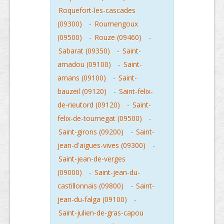
Roquefort-les-cascades
(09300)
-
Roumengoux
(09500)
-
Rouze (09460)
-
Sabarat (09350)
-
Saint-
amadou (09100)
-
Saint-
amans (09100)
-
Saint-
bauzeil (09120)
-
Saint-felix-
de-rieutord (09120)
-
Saint-
felix-de-tournegat (09500)
-
Saint-girons (09200)
-
Saint-
jean-d'aigues-vives (09300)
-
Saint-jean-de-verges
(09000)
-
Saint-jean-du-
castillonnais (09800)
-
Saint-
jean-du-falga (09100)
-
Saint-julien-de-gras-capou