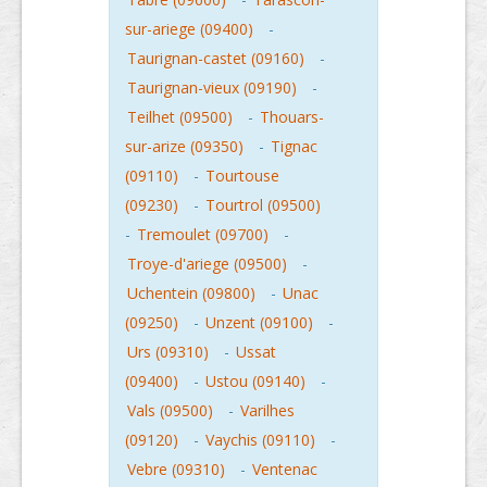
sur-ariege (09400)
-
Taurignan-castet (09160)
-
Taurignan-vieux (09190)
-
Teilhet (09500)
-
Thouars-
sur-arize (09350)
-
Tignac
(09110)
-
Tourtouse
(09230)
-
Tourtrol (09500)
-
Tremoulet (09700)
-
Troye-d'ariege (09500)
-
Uchentein (09800)
-
Unac
(09250)
-
Unzent (09100)
-
Urs (09310)
-
Ussat
(09400)
-
Ustou (09140)
-
Vals (09500)
-
Varilhes
(09120)
-
Vaychis (09110)
-
Vebre (09310)
-
Ventenac