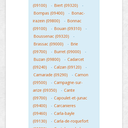
(09100)
-
Biert (09320)
-
Bompas (09400)
-
Bonac-
irazein (09800)
-
Bonnac
(09100)
-
Bouan (09310)
-
Boussenac (09320)
-
Brassac (09000)
-
Brie
(09700)
-
Burret (09000)
-
Buzan (09800)
-
Cadarcet
(09240)
-
Calzan (09120)
-
Camarade (09290)
-
Camon
(09500)
-
Campagne-sur-
arize (09350)
-
Cante
(09700)
-
Capoulet-et-junac
(09400)
-
Carcanieres
(09460)
-
Carla-bayle
(09130)
-
Carla-de-roquefort