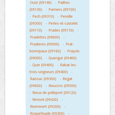
Oust (09140)
-
Pailhes
(09130)
-
Pamiers (09100)
-
Pech (09310)
-
Pereille
(09300)
-
Perles-et-castelet
(09110)
-
Prades (09110)
-
Pradettes (09600)
-
Pradieres (09000)
-
Prat-
bonrepaux (09160)
-
Prayols
(09000)
-
Querigut (09460)
-
Quie (09400)
-
Rabat-les-
trois-seigneurs (09400)
-
Raissac (09300)
-
Regat
(09600)
-
Rieucros (09500)
-
Rieux-de-pelleport (09120)
-
Rimont (09420)
-
Riverenert (09200)
-
Roquefixade (09300)
-