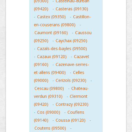
(09300)
-
Castelnau-durban
(09420)
-
Casteras (09130)
-
Castex (09350)
-
Castillon-
en-couserans (09800)
-
Caumont (09160)
-
Caussou
(09250)
-
Caychax (09250)
-
Cazals-des-bayles (09500)
-
Cazaux (09120)
-
Cazavet
(09160)
-
Cazenave-serres-
et-allens (09400)
-
Celles
(09000)
-
Cerizols (09230)
-
Cescau (09800)
-
Chateau-
verdun (09310)
-
Clermont
(09420)
-
Contrazy (09230)
-
Cos (09000)
-
Couflens
(09140)
-
Coussa (09120)
-
Coutens (09500)
-