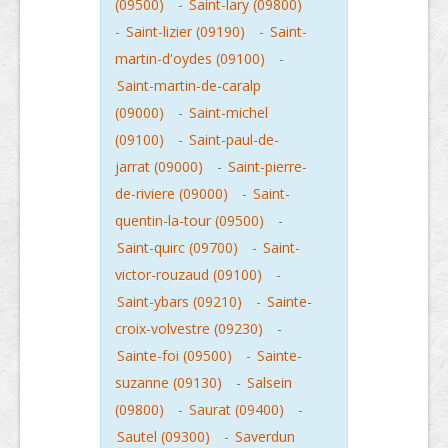
(09500)
-
Saint-lary (09800)
-
Saint-lizier (09190)
-
Saint-
martin-d'oydes (09100)
-
Saint-martin-de-caralp
(09000)
-
Saint-michel
(09100)
-
Saint-paul-de-
jarrat (09000)
-
Saint-pierre-
de-riviere (09000)
-
Saint-
quentin-la-tour (09500)
-
Saint-quirc (09700)
-
Saint-
victor-rouzaud (09100)
-
Saint-ybars (09210)
-
Sainte-
croix-volvestre (09230)
-
Sainte-foi (09500)
-
Sainte-
suzanne (09130)
-
Salsein
(09800)
-
Saurat (09400)
-
Sautel (09300)
-
Saverdun