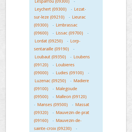
Lesparrou (09300)
-
Leychert (09300)
-
Lezat-
sur-leze (09210)
-
Lieurac
(09300)
-
Limbrassac
(09600)
-
Lissac (09700)
-
Lordat (09250)
-
Lorp-
sentaraille (09190)
-
Loubaut (09350)
-
Loubens
(09120)
-
Loubieres
(09000)
-
Ludies (09100)
-
Luzenac (09250)
-
Madiere
(09100)
-
Malegoude
(09500)
-
Malleon (09120)
-
Manses (09500)
-
Massat
(09320)
-
Mauvezin-de-prat
(09160)
-
Mauvezin-de-
sainte-croix (09230)
-