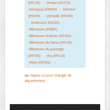
(09120)
-
Verdun (09310)
-
Vernajoul (09000)
-
Vernaux
(09250)
-
Verniolle (09340)
-
Vicdessos (09220)
-
Villeneuve (09800)
-
Villeneuve-d'olmes (09300)
-
Villeneuve-du-latou (09130)
-
Villeneuve-du-pareage
(09100)
-
Vira (09120)
-
Vivies (09500)
-
ou
cliquez ici pour changer de
département