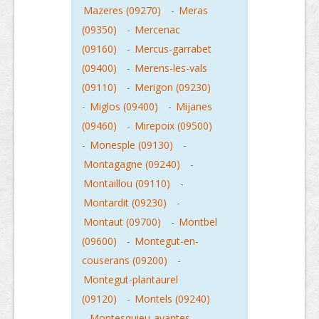
Mazeres (09270)
-
Meras
(09350)
-
Mercenac
(09160)
-
Mercus-garrabet
(09400)
-
Merens-les-vals
(09110)
-
Merigon (09230)
-
Miglos (09400)
-
Mijanes
(09460)
-
Mirepoix (09500)
-
Monesple (09130)
-
Montagagne (09240)
-
Montaillou (09110)
-
Montardit (09230)
-
Montaut (09700)
-
Montbel
(09600)
-
Montegut-en-
couserans (09200)
-
Montegut-plantaurel
(09120)
-
Montels (09240)
-
Montesquieu-avantes