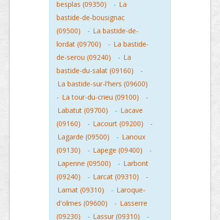
besplas (09350)
-
La
bastide-de-bousignac
(09500)
-
La bastide-de-
lordat (09700)
-
La bastide-
de-serou (09240)
-
La
bastide-du-salat (09160)
-
La bastide-sur-l'hers (09600)
-
La tour-du-crieu (09100)
-
Labatut (09700)
-
Lacave
(09160)
-
Lacourt (09200)
-
Lagarde (09500)
-
Lanoux
(09130)
-
Lapege (09400)
-
Lapenne (09500)
-
Larbont
(09240)
-
Larcat (09310)
-
Larnat (09310)
-
Laroque-
d'olmes (09600)
-
Lasserre
(09230)
-
Lassur (09310)
-