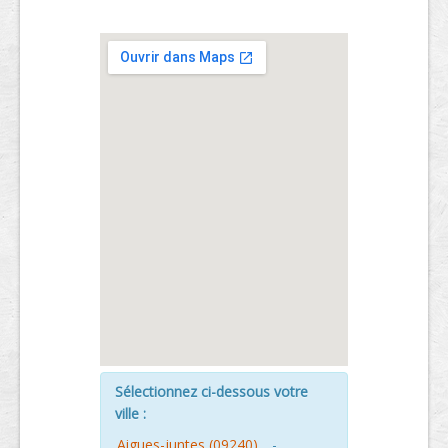
Sélectionnez ci-dessous votre
ville :
Aigues-juntes (09240)
-