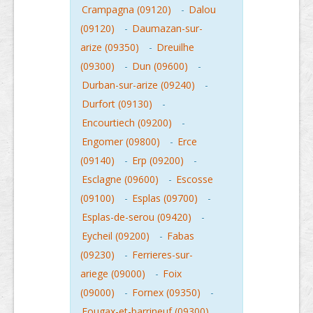
Crampagna (09120)
-
Dalou
(09120)
-
Daumazan-sur-
arize (09350)
-
Dreuilhe
(09300)
-
Dun (09600)
-
Durban-sur-arize (09240)
-
Durfort (09130)
-
Encourtiech (09200)
-
Engomer (09800)
-
Erce
(09140)
-
Erp (09200)
-
Esclagne (09600)
-
Escosse
(09100)
-
Esplas (09700)
-
Esplas-de-serou (09420)
-
Eycheil (09200)
-
Fabas
(09230)
-
Ferrieres-sur-
ariege (09000)
-
Foix
(09000)
-
Fornex (09350)
-
Fougax-et-barrineuf (09300)