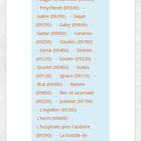
-
Freychenet (09300)
-
Gabre (09290)
-
Gajan
(09190)
-
Galey (09800)
-
Ganac (09000)
-
Garanou
(09250)
-
Gaudies (09700)
-
Genat (09400)
-
Gesties
(09220)
-
Goulier (09220)
-
Gourbit (09400)
-
Gudas
(09120)
-
Ignaux (09110)
-
Ilhat (09300)
-
Illartein
(09800)
-
Illier-et-laramade
(09220)
-
Justiniac (09700)
-
L'aiguillon (09300)
-
L'herm (09000)
-
L'hospitalet-pres-l'andorre
(09390)
-
La bastide-de-